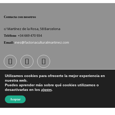
Contacta con nosotros
c/ Martínez de la Rosa, 58 Barcelona
+34 669 470 934
Teléfono
ines@factoriaculturalmartinez.com
Email:
Si quieres mantenerte informado suscribete a nuestro boletín
Utilizamos cookies para ofrecerte la mejor experiencia en
nuestra web.
Puedes aprender más sobre qué cookies utilizamos o
email
desactivarlas en los
.
ajustes
Aceptar