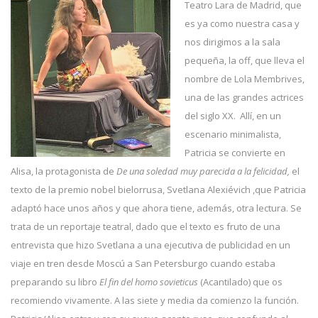
Teatro Lara de Madrid, que
es ya como nuestra casa y
nos dirigimos a la sala
pequeña, la off, que lleva el
nombre de Lola Membrives,
una de las grandes actrices
del siglo XX. Allí, en un
escenario minimalista,
Patricia se convierte en
Alisa, la protagonista de
De una soledad muy parecida a la felicidad,
el
texto de la premio nobel bielorrusa, Svetlana Alexiévich ,​que Patricia
adaptó hace unos años y que ahora tiene, además, otra lectura. Se
trata de un reportaje teatral, dado que el texto es fruto de una
entrevista que hizo Svetlana a una ejecutiva de publicidad en un
viaje en tren desde Moscú a San Petersburgo cuando estaba
preparando su libro
El fin del homo sovieticus
(Acantilado) que os
recomiendo vivamente. A las siete y media da comienzo la función.