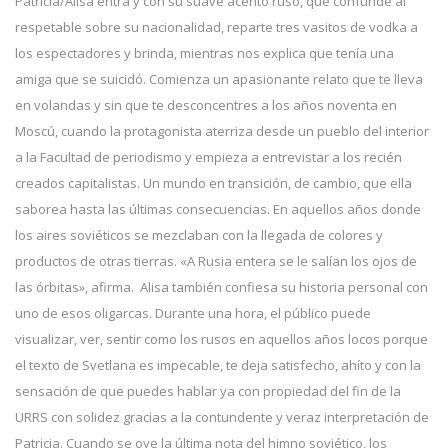
Patricia/Alisa entra y con su suave acento ruso, que confunde al
respetable sobre su nacionalidad, reparte tres vasitos de vodka a
los espectadores y brinda, mientras nos explica que tenía una
amiga que se suicidó. Comienza un apasionante relato que te lleva
en volandas y sin que te desconcentres a los años noventa en
Moscú, cuando la protagonista aterriza desde un pueblo del interior
a la Facultad de periodismo y empieza a entrevistar a los recién
creados capitalistas. Un mundo en transición, de cambio, que ella
saborea hasta las últimas consecuencias. En aquellos años donde
los aires soviéticos se mezclaban con la llegada de colores y
productos de otras tierras. «A Rusia entera se le salían los ojos de
las órbitas», afirma. Alisa también confiesa su historia personal con
uno de esos oligarcas. Durante una hora, el público puede
visualizar, ver, sentir como los rusos en aquellos años locos porque
el texto de Svetlana es impecable, te deja satisfecho, ahíto y con la
sensación de que puedes hablar ya con propiedad del fin de la
URRS con solidez gracias a la contundente y veraz interpretación de
Patricia. Cuando se oye la última nota del himno soviético, los