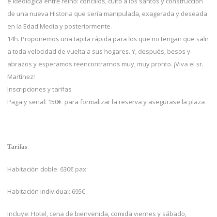
e ideológica entre reino: concilios, culto a los santos y construcción
de una nueva Historia que sería manipulada, exagerada y deseada
en la Edad Media y posteriormente.
14h. Proponemos una tapita rápida para los que no tengan que salir
a toda velocidad de vuelta a sus hogares. Y, después, besos y
abrazos y esperamos reencontrarnos muy, muy pronto. ¡Viva el sr.
Martínez!
Inscripciones y tarifas
Paga y señal: 150€ para formalizar la reserva y asegurase la plaza
Tarifas
Habitación doble: 630€ pax
Habitación individual: 695€
Incluye: Hotel, cena de bienvenida, comida viernes y sábado,