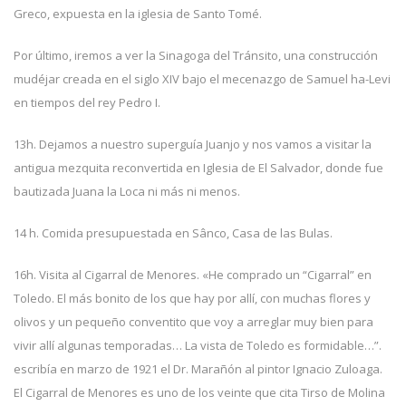
Greco, expuesta en la iglesia de Santo Tomé.
Por último, iremos a ver la Sinagoga del Tránsito, una construcción
mudéjar creada en el siglo XIV bajo el mecenazgo de Samuel ha-Levi
en tiempos del rey Pedro I.
13h. Dejamos a nuestro superguía Juanjo y nos vamos a visitar la
antigua mezquita reconvertida en Iglesia de El Salvador, donde fue
bautizada Juana la Loca ni más ni menos.
14 h. Comida presupuestada en Sânco, Casa de las Bulas.
16h. Visita al Cigarral de Menores. «He comprado un “Cigarral” en
Toledo. El más bonito de los que hay por allí, con muchas flores y
olivos y un pequeño conventito que voy a arreglar muy bien para
vivir allí algunas temporadas… La vista de Toledo es formidable…”.
escribía en marzo de 1921 el Dr. Marañón al pintor Ignacio Zuloaga.
El Cigarral de Menores es uno de los veinte que cita Tirso de Molina