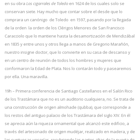
en su obra
Los cigarrales de Toledo
en 1624 de los cuales solo se
conservan siete. Hay mucho que contar sobre el desde que lo
comprara un canónigo de Toledo en 1597, pasando por la llegada
de la orden la orden de los Clérigos Menores de San Francisco
Caracciolo que lo mantiene hasta la desamortización de Mendizábal
en 1835 y entre unos y otros llega a manos de Gregorio Marañón,
nuestro insigne doctor, que lo convierte en su casa de descanso y
en un centro de reunión de todos los hombres y mujeres que
conformaron la Edad de Plata. Nos lo contarán todo y pasearemos
por ella. Una maravilla.
19h – Primera conferencia de Santiago Castellanos en el Salón Rico
de los Trastámara que no es un auditorio cualquiera, no. Se trata de
una construcción de origen almohade (qubba), que corresponde a
los restos del antiguo palacio de los Trastámara del siglo XIV. En él
se aprecia aún la riqueza ornamental que alcanzó este edificio, a
través del artesonado de origen mudéjar, realizado en madera, y de
las suntuosas yeserías, recubriendo las partes altas de la puerta de