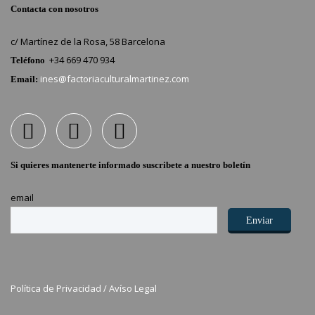
Contacta con nosotros
c/ Martínez de la Rosa, 58 Barcelona
+34 669 470 934
Teléfono
ines@factoriaculturalmartinez.com
Email:
Si quieres mantenerte informado suscribete a nuestro boletín
email
Política de Privacidad /
Avíso Legal