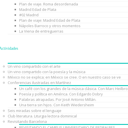
Plan de viaje. Roma desordenada
Madrid Edad de Plata
#02 Madrid
Plan de viaje: Madrid Edad de Plata
Nápoles Barroco y otros momentos
La Viena de entreguerras
Actividades
Un vino compartido con el arte
Un vino compartido con la poesía y la música
México no se explica; en México se cree. O en nuestro caso se ve
Conferencias ilustradas en Martínez
Un café con los grandes de la música clásica. Con Marc Heilbr
Poesía y política en América. Con Edgardo Dobry
Palabras atrapadas. Por José Antonio Millán.
Una tierra sin hijos. Con Keith Wiedersheim
Seis miradas sobre el lenguaje
Club literatura. Liturgia lectora dominical
Revisitando Barcelona
REVISITANDO EL CAMPUS UNIVERSITARIO DE PEDRALBES