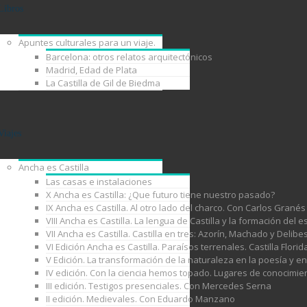
Libros
Apuntes culturales para un viaje.
Barcelona: otros relatos arquitectónicos
Madrid, Edad de Plata
La Castilla de Gil de Biedma
Viajes
Ancha es Castilla
Las casas e instalaciones
X Ancha es Castilla: ¿Que futuro tiene nuestro pasado?
IX Ancha es Castilla. Al otro lado del charco. Con Carlos Granés
VIII Ancha es Castilla. La lengua de Castilla y la formación de
VII Ancha es Castilla. Castilla en tres: Azorín, Machado y Delib
VI Edición Ancha es Castilla. Paraísos terrenales. Castilla Florid
V Edición. La transformación de la naturaleza en la poesía y e
IV edición. Con la ciencia hemos topado. Lugares de conocimie
III edición. Testigos presenciales. Con Mercedes Serna
II edición. Medievales. Con Eduardo Manzano