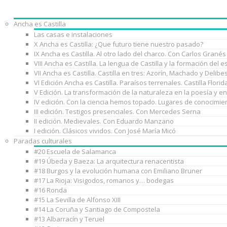
Ancha es Castilla
Las casas e instalaciones
X Ancha es Castilla: ¿Que futuro tiene nuestro pasado?
IX Ancha es Castilla. Al otro lado del charco. Con Carlos Granés
VIII Ancha es Castilla. La lengua de Castilla y la formación de
VII Ancha es Castilla. Castilla en tres: Azorín, Machado y Delib
VI Edición Ancha es Castilla. Paraísos terrenales. Castilla Florid
V Edición. La transformación de la naturaleza en la poesía y e
IV edición. Con la ciencia hemos topado. Lugares de conocimie
III edición. Testigos presenciales. Con Mercedes Serna
II edición. Medievales. Con Eduardo Manzano
I edición. Clásicos vividos. Con José María Micó
Paradas culturales
#20 Escuela de Salamanca
#19 Úbeda y Baeza: La arquitectura renacentista
#18 Burgos y la evolución humana con Emiliano Bruner
#17 La Rioja: Visigodos, romanos y… bodegas
#16 Ronda
#15 La Sevilla de Alfonso XIII
#14 La Coruña y Santiago de Compostela
#13 Albarracín y Teruel