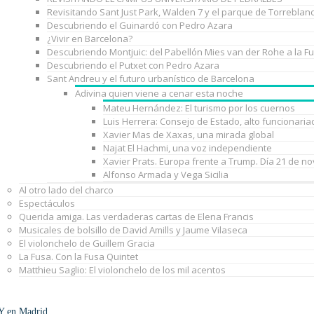
Revisitando Sant Just Park, Walden 7 y el parque de Torreblan
Descubriendo el Guinardó con Pedro Azara
¿Vivir en Barcelona?
Descubriendo Montjuic: del Pabellón Mies van der Rohe a la F
Descubriendo el Putxet con Pedro Azara
Sant Andreu y el futuro urbanístico de Barcelona
Adivina quien viene a cenar esta noche
Mateu Hernández: El turismo por los cuernos
Luis Herrera: Consejo de Estado, alto funcionaria
Xavier Mas de Xaxas, una mirada global
Najat El Hachmi, una voz independiente
Xavier Prats. Europa frente a Trump. Día 21 de n
Alfonso Armada y Vega Sicilia
Al otro lado del charco
Espectáculos
Querida amiga. Las verdaderas cartas de Elena Francis
Musicales de bolsillo de David Amills y Jaume Vilaseca
El violonchelo de Guillem Gracia
La Fusa. Con la Fusa Quintet
Matthieu Saglio: El violonchelo de los mil acentos
Y en Madrid…