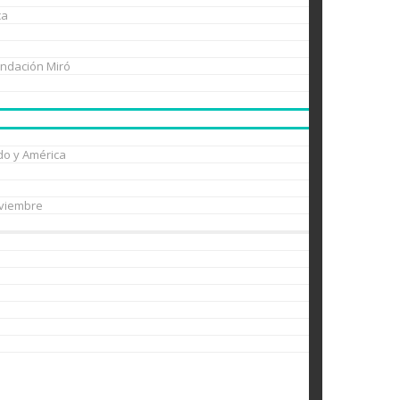
ca
undación Miró
do y América
oviembre