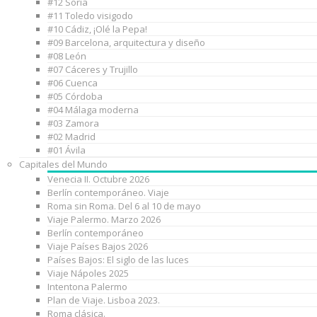
#12 Soria
#11 Toledo visigodo
#10 Cádiz, ¡Olé la Pepa!
#09 Barcelona, arquitectura y diseño
#08 León
#07 Cáceres y Trujillo
#06 Cuenca
#05 Córdoba
#04 Málaga moderna
#03 Zamora
#02 Madrid
#01 Ávila
Capitales del Mundo
Venecia II. Octubre 2026
Berlín contemporáneo. Viaje
Roma sin Roma. Del 6 al 10 de mayo
Viaje Palermo. Marzo 2026
Berlín contemporáneo
Viaje Países Bajos 2026
Países Bajos: El siglo de las luces
Viaje Nápoles 2025
Intentona Palermo
Plan de Viaje. Lisboa 2023.
Roma clásica.