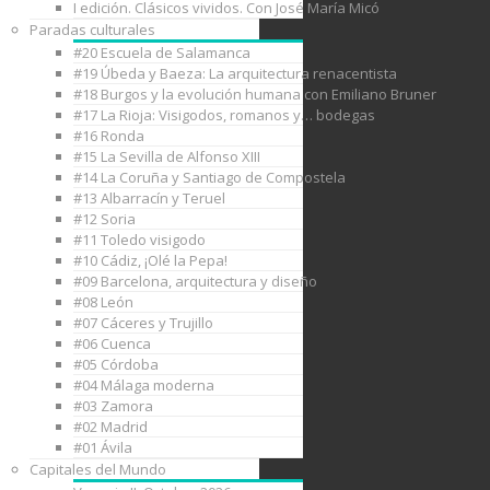
I edición. Clásicos vividos. Con José María Micó
Paradas culturales
#20 Escuela de Salamanca
#19 Úbeda y Baeza: La arquitectura renacentista
#18 Burgos y la evolución humana con Emiliano Bruner
#17 La Rioja: Visigodos, romanos y… bodegas
#16 Ronda
#15 La Sevilla de Alfonso XIII
#14 La Coruña y Santiago de Compostela
#13 Albarracín y Teruel
#12 Soria
#11 Toledo visigodo
#10 Cádiz, ¡Olé la Pepa!
#09 Barcelona, arquitectura y diseño
#08 León
#07 Cáceres y Trujillo
#06 Cuenca
#05 Córdoba
#04 Málaga moderna
#03 Zamora
#02 Madrid
#01 Ávila
Capitales del Mundo