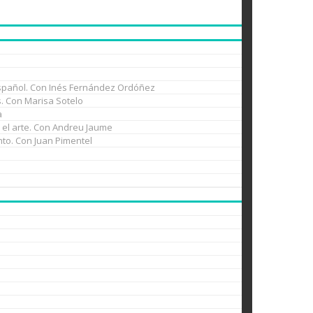
l español. Con Inés Fernández Ordóñez
es. Con Marisa Sotelo
a
n el arte. Con Andreu Jaume
nto. Con Juan Pimentel