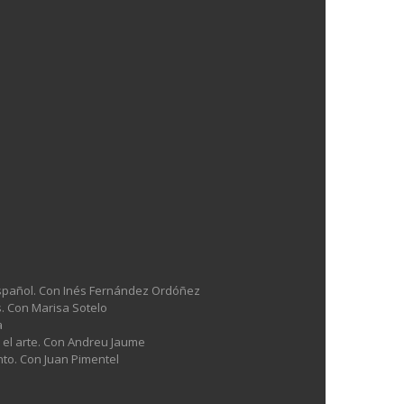
l español. Con Inés Fernández Ordóñez
es. Con Marisa Sotelo
a
n el arte. Con Andreu Jaume
nto. Con Juan Pimentel