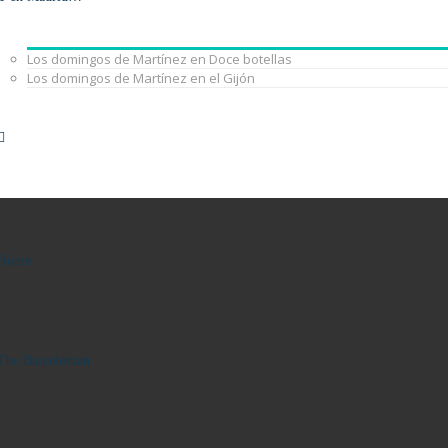
Los domingos de Martínez en Doce botellas
Los domingos de Martínez en el Gijón
Home
The Barcelonian