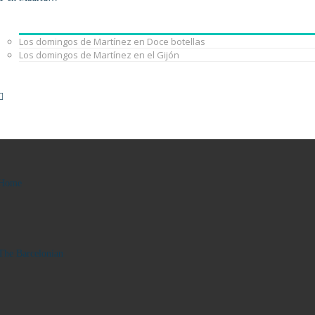
Los domingos de Martínez en Doce botellas
Los domingos de Martínez en el Gijón
Home
The Barcelonian