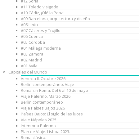
#12 Soria
#11 Toledo visigodo
#10 Cádiz, ¡Olé la Pepa!
#09 Barcelona, arquitectura y diseño
#08 León
#07 Cáceres y Trujillo
#06 Cuenca
#05 Córdoba
#04 Málaga moderna
#03 Zamora
#02 Madrid
#01 Ávila
Capitales del Mundo
Venecia II. Octubre 2026
Berlín contemporáneo. Viaje
Roma sin Roma. Del 6 al 10 de mayo
Viaje Palermo. Marzo 2026
Berlín contemporáneo
Viaje Países Bajos 2026
Países Bajos: El siglo de las luces
Viaje Nápoles 2025
Intentona Palermo
Plan de Viaje. Lisboa 2023.
Roma clásica.