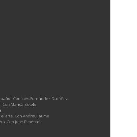
l español. Con Inés Fernández Ordóñez
es. Con Marisa Sotelo
a
n el arte. Con Andreu Jaume
nto. Con Juan Pimentel