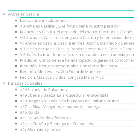
Ancha es Castilla
Las casas e instalaciones
X Ancha es Castilla: ¿Que futuro tiene nuestro pasado?
IX Ancha es Castilla. Al otro lado del charco. Con Carlos Granés
VIII Ancha es Castilla. La lengua de Castilla y la formación de
VII Ancha es Castilla. Castilla en tres: Azorín, Machado y Delib
VI Edición Ancha es Castilla. Paraísos terrenales. Castilla Florid
V Edición. La transformación de la naturaleza en la poesía y e
IV edición. Con la ciencia hemos topado. Lugares de conocimie
III edición. Testigos presenciales. Con Mercedes Serna
II edición. Medievales. Con Eduardo Manzano
I edición. Clásicos vividos. Con José María Micó
Paradas culturales
#20 Escuela de Salamanca
#19 Úbeda y Baeza: La arquitectura renacentista
#18 Burgos y la evolución humana con Emiliano Bruner
#17 La Rioja: Visigodos, romanos y… bodegas
#16 Ronda
#15 La Sevilla de Alfonso XIII
#14 La Coruña y Santiago de Compostela
#13 Albarracín y Teruel