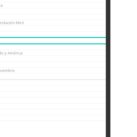
ca
undación Miró
do y América
oviembre