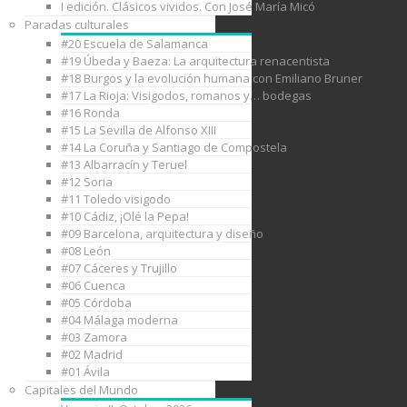
I edición. Clásicos vividos. Con José María Micó
Paradas culturales
#20 Escuela de Salamanca
#19 Úbeda y Baeza: La arquitectura renacentista
#18 Burgos y la evolución humana con Emiliano Bruner
#17 La Rioja: Visigodos, romanos y… bodegas
#16 Ronda
#15 La Sevilla de Alfonso XIII
#14 La Coruña y Santiago de Compostela
#13 Albarracín y Teruel
#12 Soria
#11 Toledo visigodo
#10 Cádiz, ¡Olé la Pepa!
#09 Barcelona, arquitectura y diseño
#08 León
#07 Cáceres y Trujillo
#06 Cuenca
#05 Córdoba
#04 Málaga moderna
#03 Zamora
#02 Madrid
#01 Ávila
Capitales del Mundo