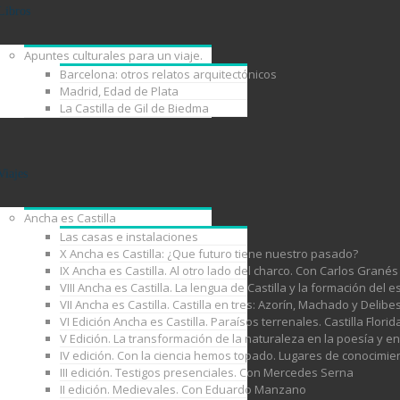
Libros
Apuntes culturales para un viaje.
Barcelona: otros relatos arquitectónicos
Madrid, Edad de Plata
La Castilla de Gil de Biedma
Viajes
Ancha es Castilla
Las casas e instalaciones
X Ancha es Castilla: ¿Que futuro tiene nuestro pasado?
IX Ancha es Castilla. Al otro lado del charco. Con Carlos Granés
VIII Ancha es Castilla. La lengua de Castilla y la formación de
VII Ancha es Castilla. Castilla en tres: Azorín, Machado y Delib
VI Edición Ancha es Castilla. Paraísos terrenales. Castilla Florid
V Edición. La transformación de la naturaleza en la poesía y e
IV edición. Con la ciencia hemos topado. Lugares de conocimie
III edición. Testigos presenciales. Con Mercedes Serna
II edición. Medievales. Con Eduardo Manzano