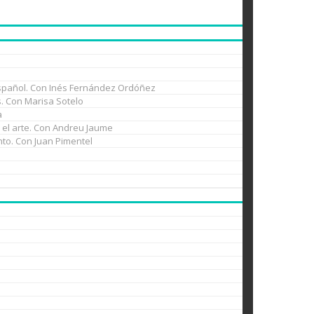
l español. Con Inés Fernández Ordóñez
es. Con Marisa Sotelo
a
n el arte. Con Andreu Jaume
nto. Con Juan Pimentel