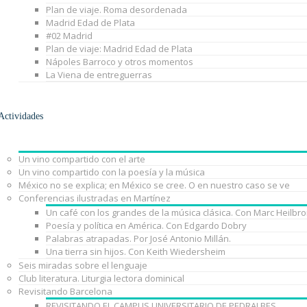
Plan de viaje. Roma desordenada
Madrid Edad de Plata
#02 Madrid
Plan de viaje: Madrid Edad de Plata
Nápoles Barroco y otros momentos
La Viena de entreguerras
Actividades
Un vino compartido con el arte
Un vino compartido con la poesía y la música
México no se explica; en México se cree. O en nuestro caso se ve
Conferencias ilustradas en Martínez
Un café con los grandes de la música clásica. Con Marc Heilbr
Poesía y política en América. Con Edgardo Dobry
Palabras atrapadas. Por José Antonio Millán.
Una tierra sin hijos. Con Keith Wiedersheim
Seis miradas sobre el lenguaje
Club literatura. Liturgia lectora dominical
Revisitando Barcelona
REVISITANDO EL CAMPUS UNIVERSITARIO DE PEDRALBES