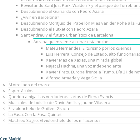
Revisitando Sant Just Park, Walden 7 y el parque de Torreblan
Descubriendo el Guinardó con Pedro Azara
¿Vivir en Barcelona?
Descubriendo Montjuic: del Pabellón Mies van der Rohe a la F
Descubriendo el Putxet con Pedro Azara
Sant Andreu y el futuro urbanístico de Barcelona
Adivina quien viene a cenar esta noche
Mateu Hernández: El turismo por los cuernos
Luis Herrera: Consejo de Estado, alto funcionaria
Xavier Mas de Xaxas, una mirada global
Najat El Hachmi, una voz independiente
Xavier Prats. Europa frente a Trump. Día 21 de n
Alfonso Armada y Vega Sicilia
Al otro lado del charco
Espectáculos
Querida amiga. Las verdaderas cartas de Elena Francis
Musicales de bolsillo de David Amills y Jaume Vilaseca
El violonchelo de Guillem Gracia
La Fusa. Con la Fusa Quintet
Matthieu Saglio: El violonchelo de los mil acentos
Y en Madrid…