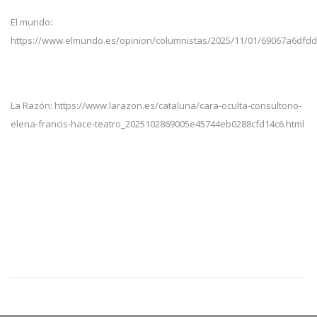
El mundo:
https://www.elmundo.es/opinion/columnistas/2025/11/01/69067a6dfdd
La Razón: https://www.larazon.es/cataluna/cara-oculta-consultorio-
elena-francis-hace-teatro_2025102869005e45744eb0288cfd14c6.html