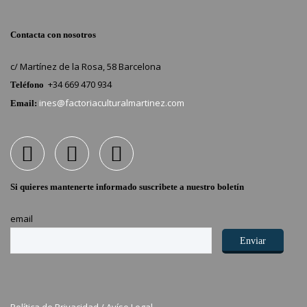
Contacta con nosotros
c/ Martínez de la Rosa, 58 Barcelona
+34 669 470 934
Teléfono
ines@factoriaculturalmartinez.com
Email:
Si quieres mantenerte informado suscribete a nuestro boletín
email