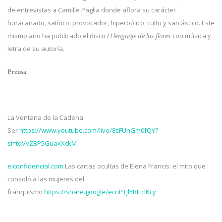
de entrevistas a Camille Paglia donde aflora su carácter
huracanado, satírico, provocador, hiperbólico, culto y sarcástico. Este
mismo año ha publicado el disco
El lenguaje de las flores
con música y
letra de su autoría.
Prensa
La Ventana de la Cadena
Ser
https://www.youtube.com/live/8sFUnGm0fQY?
si=tqVvZBP5GuaxXckM
elconfidencial.com
Las cartas ocultas de Elena Francis: el mito que
consoló a las mujeres del
franquismo
https://share.google/ecriPTJlYRILclKcy