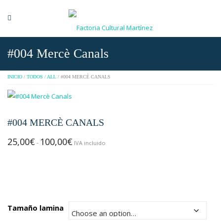
#004 Mercè Canals
INICIO
/
TODOS / ALL
/ #004 MERCÈ CANALS
#004 MERCÈ CANALS
25,00
€
100,00
€
Rango
-
IVA incluido
de
precios:
desde
25,00€
hasta
Tamaño lamina
100,00€