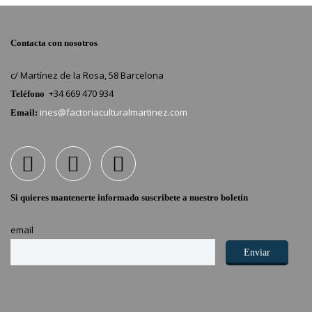
Contacta con nosotros
c/ Martínez de la Rosa, 58 Barcelona
+34 669 470 934
Teléfono
ines@factoriaculturalmartinez.com
Email:
Si quieres mantenerte informado suscribete a nuestro boletín
email