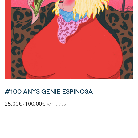
#100 ANYS GENIE ESPINOSA
25,00
€
100,00
€
Rango
-
IVA incluido
de
precios:
desde
25,00€