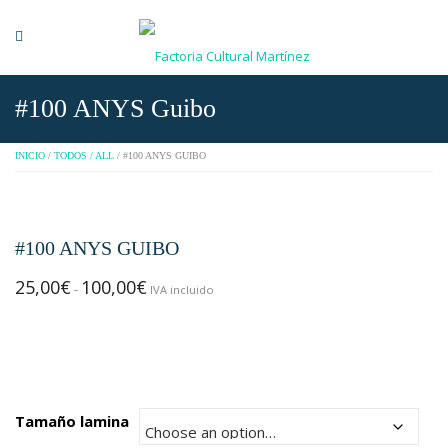
#100 ANYS Guibo
INICIO
/
TODOS / ALL
/ #100 ANYS GUIBO
#100 ANYS GUIBO
25,00
€
100,00
€
Rango
-
IVA incluido
de
precios:
desde
25,00€
hasta
Tamaño lamina
100,00€