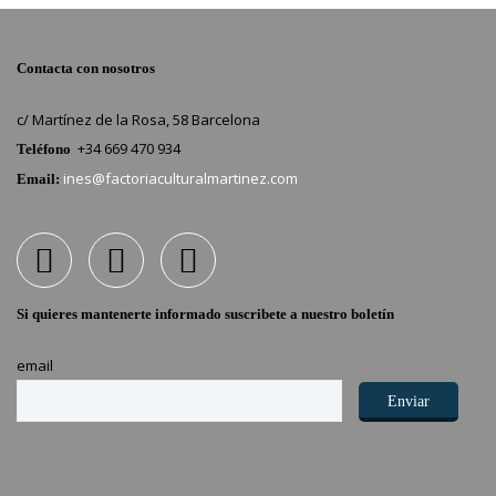
Contacta con nosotros
c/ Martínez de la Rosa, 58 Barcelona
+34 669 470 934
Teléfono
ines@factoriaculturalmartinez.com
Email:
Si quieres mantenerte informado suscribete a nuestro boletín
email