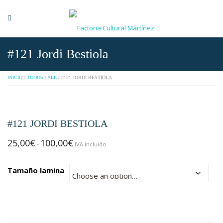
#121 Jordi Bestiola
INICIO
/
TODOS / ALL
/ #121 JORDI BESTIOLA
#121 JORDI BESTIOLA
25,00
€
100,00
€
Rango
-
IVA incluido
de
precios:
Tamaño lamina
desde
25,00€
hasta
100,00€