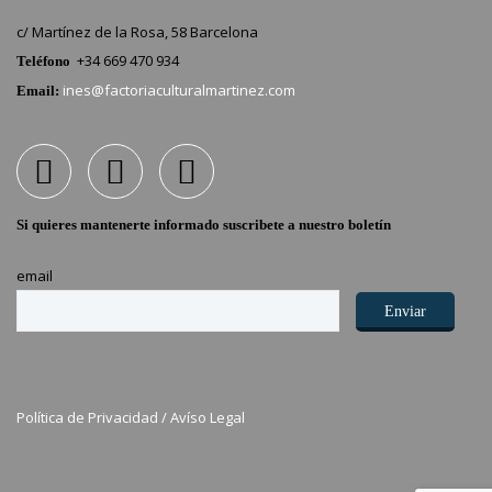
c/ Martínez de la Rosa, 58 Barcelona
+34 669 470 934
Teléfono
ines@factoriaculturalmartinez.com
Email:
Si quieres mantenerte informado suscribete a nuestro boletín
email
Política de Privacidad /
Avíso Legal