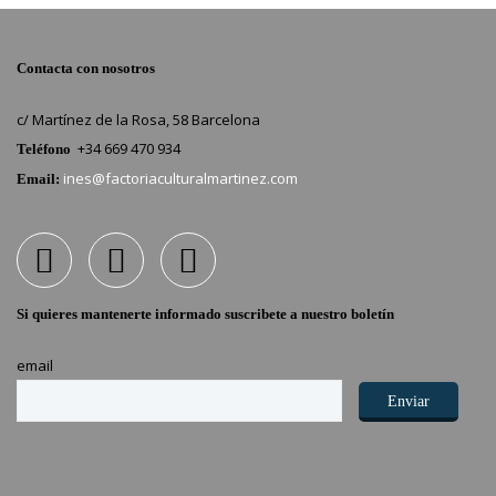
Contacta con nosotros
c/ Martínez de la Rosa, 58 Barcelona
+34 669 470 934
Teléfono
ines@factoriaculturalmartinez.com
Email:
Si quieres mantenerte informado suscribete a nuestro boletín
email