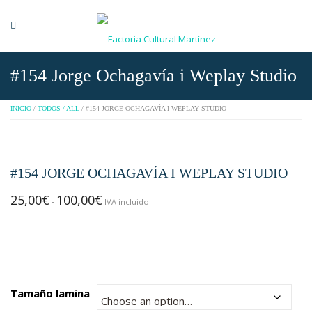
#154 Jorge Ochagavía i Weplay Studio
INICIO
/
TODOS / ALL
/ #154 JORGE OCHAGAVÍA I WEPLAY STUDIO
#154 JORGE OCHAGAVÍA I WEPLAY STUDIO
25,00
€
100,00
€
Rango
-
IVA incluido
de
precios:
desde
25,00€
hasta
Tamaño lamina
100,00€