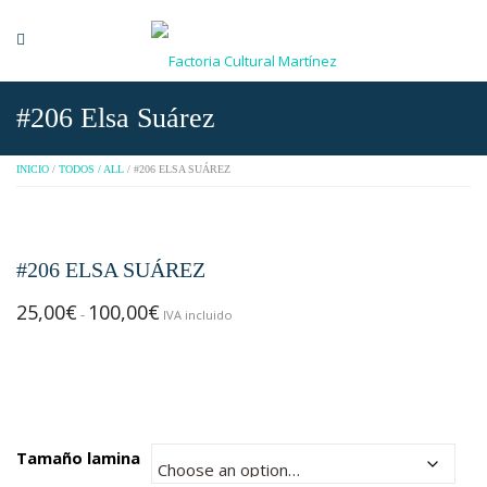
#206 Elsa Suárez
INICIO
/
TODOS / ALL
/ #206 ELSA SUÁREZ
#206 ELSA SUÁREZ
25,00
€
100,00
€
Rango
-
IVA incluido
de
precios:
desde
25,00€
hasta
Tamaño lamina
100,00€