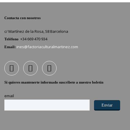
Contacta con nosotros
c/ Martínez de la Rosa, 58 Barcelona
+34 669 470 934
Teléfono
ines@factoriaculturalmartinez.com
Email:
Si quieres mantenerte informado suscribete a nuestro boletín
email