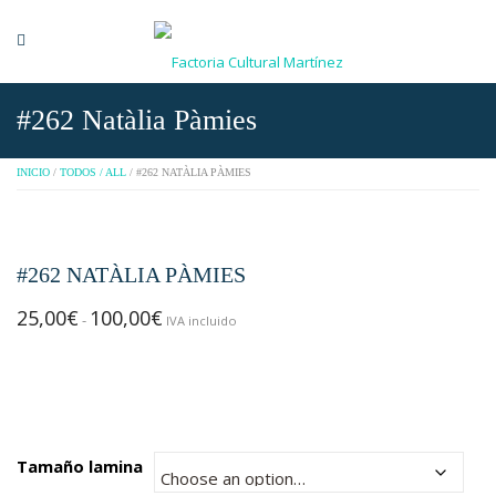
#262 Natàlia Pàmies
INICIO
/
TODOS / ALL
/ #262 NATÀLIA PÀMIES
#262 NATÀLIA PÀMIES
25,00
€
100,00
€
Rango
-
IVA incluido
de
precios:
desde
25,00€
hasta
Tamaño lamina
100,00€