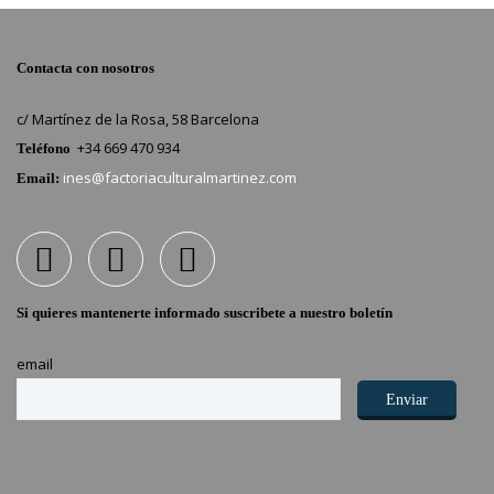
Contacta con nosotros
c/ Martínez de la Rosa, 58 Barcelona
+34 669 470 934
Teléfono
ines@factoriaculturalmartinez.com
Email:
Si quieres mantenerte informado suscribete a nuestro boletín
email