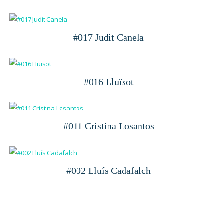
#017 Judit Canela
#016 Lluïsot
#011 Cristina Losantos
#002 Lluís Cadafalch