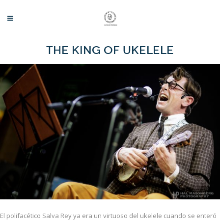
The King of Ukelele
El polifacético Salva Rey ya era un virtuoso del ukelele cuando se enteró