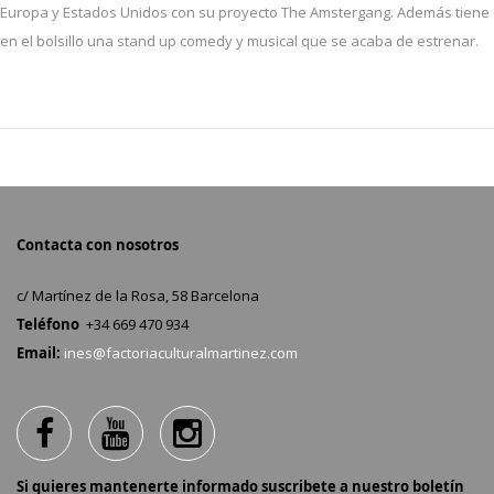
Europa y Estados Unidos con su proyecto The Amstergang. Además tiene
en el bolsillo una stand up comedy y musical que se acaba de estrenar.
Contacta con nosotros
c/ Martínez de la Rosa, 58 Barcelona
Teléfono
+34 669 470 934
Email:
ines@factoriaculturalmartinez.com
Si quieres mantenerte informado suscribete a nuestro boletín