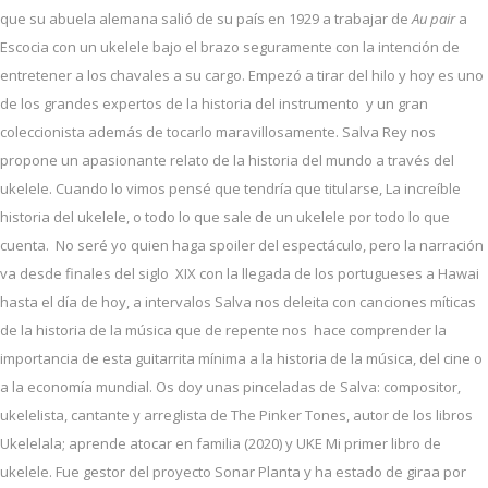
que su abuela alemana salió de su país en 1929 a trabajar de
Au pair
a
Escocia con un ukelele bajo el brazo seguramente con la intención de
entretener a los chavales a su cargo. Empezó a tirar del hilo y hoy es uno
de los grandes expertos de la historia del instrumento y un gran
coleccionista además de tocarlo maravillosamente. Salva Rey nos
propone un apasionante relato de la historia del mundo a través del
ukelele. Cuando lo vimos pensé que tendría que titularse, La increíble
historia del ukelele, o todo lo que sale de un ukelele por todo lo que
cuenta. No seré yo quien haga spoiler del espectáculo, pero la narración
va desde finales del siglo XIX con la llegada de los portugueses a Hawai
hasta el día de hoy, a intervalos Salva nos deleita con canciones míticas
de la historia de la música que de repente nos hace comprender la
importancia de esta guitarrita mínima a la historia de la música, del cine o
a la economía mundial. Os doy unas pinceladas de Salva: compositor,
ukelelista, cantante y arreglista de The Pinker Tones, autor de los libros
Ukelelala; aprende atocar en familia (2020) y UKE Mi primer libro de
ukelele. Fue gestor del proyecto Sonar Planta y ha estado de giraa por