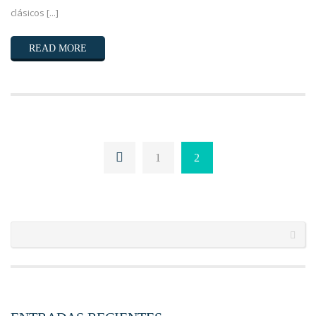
clásicos [...]
READ MORE
1
2