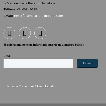
c/ Martínez de la Rosa, 58 Barcelona
+34 669 470 934
Teléfono
ines@factoriaculturalmartinez.com
Email:
Si quieres mantenerte informado suscribete a nuestro boletín
email
Política de Privacidad /
Avíso Legal