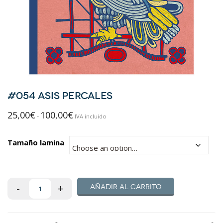
#054 ASIS PERCALES
25,00
€
100,00
€
Rango
-
IVA incluido
de
precios:
Tamaño lamina
desde
25,00€
hasta
Añadir al carrito
100,00€