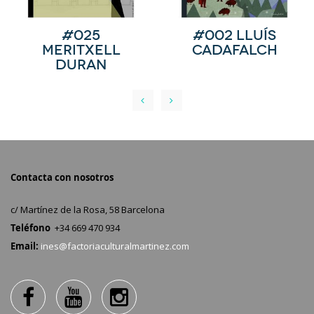
#025
#002 Lluís
Meritxell
Cadafalch
Duran
Contacta con nosotros
c/ Martínez de la Rosa, 58 Barcelona
Teléfono
+34 669 470 934
Email:
ines@factoriaculturalmartinez.com