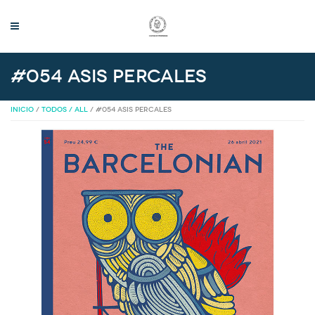
#054 Asis Percales
INICIO
/
TODOS / ALL
/ #054 ASIS PERCALES