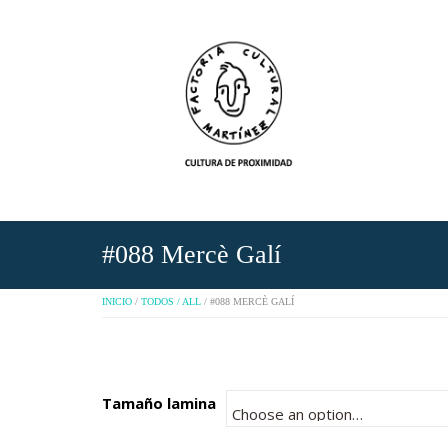
#088 Mercè Galí
INICIO
/
TODOS / ALL
/ #088 MERCÈ GALÍ
Tamaño lamina