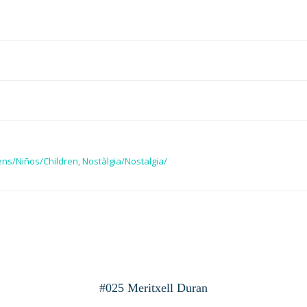
desde
25,00€
hasta
100,00€
ns/Niños/Children
,
Nostàlgia/Nostalgia/
#025 Meritxell Duran