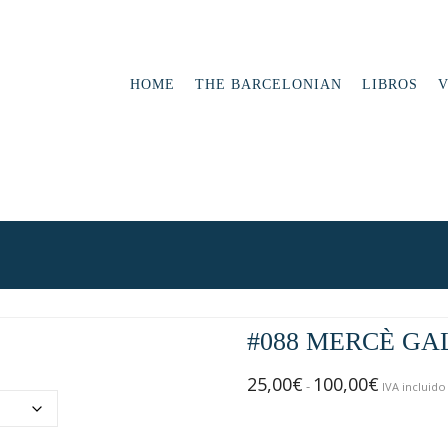
HOME
THE BARCELONIAN
LIBROS
V
#088 MERCÈ GA
25,00
€
100,00
€
Rango
-
IVA incluido
de
precios: