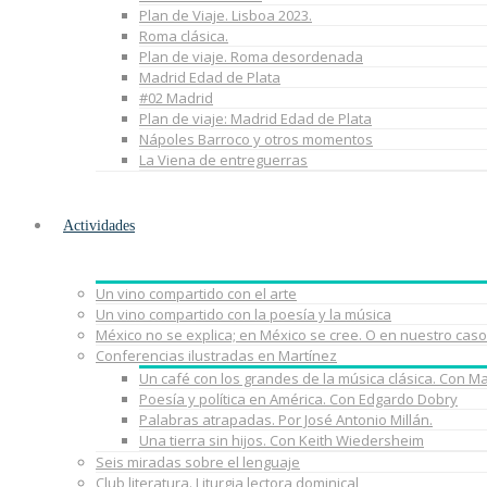
Plan de Viaje. Lisboa 2023.
Roma clásica.
Plan de viaje. Roma desordenada
Madrid Edad de Plata
#02 Madrid
Plan de viaje: Madrid Edad de Plata
Nápoles Barroco y otros momentos
La Viena de entreguerras
Actividades
Un vino compartido con el arte
Un vino compartido con la poesía y la música
México no se explica; en México se cree. O en nuestro caso
Conferencias ilustradas en Martínez
Un café con los grandes de la música clásica. Con M
Poesía y política en América. Con Edgardo Dobry
Palabras atrapadas. Por José Antonio Millán.
Una tierra sin hijos. Con Keith Wiedersheim
Seis miradas sobre el lenguaje
Club literatura. Liturgia lectora dominical