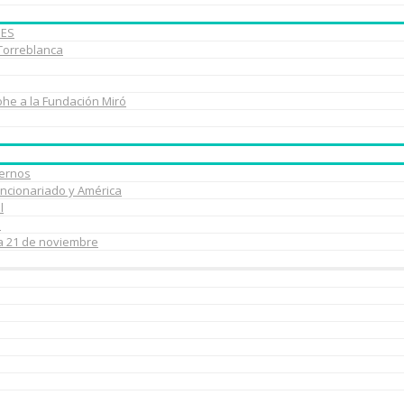
BES
 Torreblanca
ohe a la Fundación Miró
uernos
uncionariado y América
l
e
ía 21 de noviembre