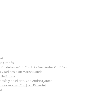
do?
los Granés
rmación del español. Con Inés Fernández Ordóñez
do y Delibes. Con Marisa Sotelo
illa Florida
poesía y en el arte. Con Andreu Jaume
 conocimiento. Con Juan Pimentel
na