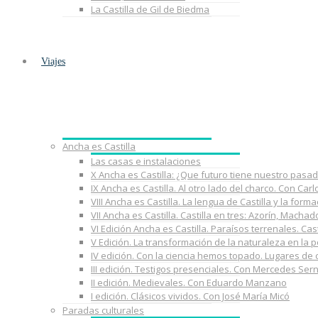
La Castilla de Gil de Biedma
Viajes
Ancha es Castilla
Las casas e instalaciones
X Ancha es Castilla: ¿Que futuro tiene nuestro pasa
IX Ancha es Castilla. Al otro lado del charco. Con Car
VIII Ancha es Castilla. La lengua de Castilla y la fo
VII Ancha es Castilla. Castilla en tres: Azorín, Macha
VI Edición Ancha es Castilla. Paraísos terrenales. Cast
V Edición. La transformación de la naturaleza en la 
IV edición. Con la ciencia hemos topado. Lugares de
III edición. Testigos presenciales. Con Mercedes Ser
II edición. Medievales. Con Eduardo Manzano
I edición. Clásicos vividos. Con José María Micó
Paradas culturales