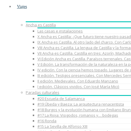
Viajes
Ancha es Castilla
Las casas e instalaciones
X Ancha es Castilla: ¿Que futuro tiene nuestro pasa
IX Ancha es Castilla. Al otro lado del charco. Con Car
VIII Ancha es Castilla. La lengua de Castilla y la fo
VII Ancha es Castilla. Castilla en tres: Azorín, Macha
VI Edición Ancha es Castilla. Paraísos terrenales. Cast
V Edición. La transformación de la naturaleza en la 
IV edición. Con la ciencia hemos topado. Lugares de
III edición. Testigos presenciales. Con Mercedes Ser
II edición. Medievales. Con Eduardo Manzano
I edición. Clásicos vividos. Con José María Micó
Paradas culturales
#20 Escuela de Salamanca
#19 Úbeda y Baeza: La arquitectura renacentista
#18 Burgos y la evolución humana con Emiliano Brun
#17 La Rioja: Visigodos, romanos y… bodegas
#16 Ronda
#15 La Sevilla de Alfonso XIII