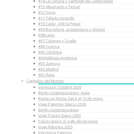
#14 La Coruña y Santiago de Compostela
#13 Albarracín y Teruel
#12 Soria
#11 Toledo visigodo
#10 Cádiz, ¡Olé la Pepa!
#09 Barcelona, arquitectura y diseño
#08 León
#07 Cáceres y Trujillo
#06 Cuenca
#05 Córdoba
#04 Málaga moderna
#03 Zamora
#02 Madrid
#01 Ávila
Capitales del Mundo
Venecia II. Octubre 2026
Berlín contemporáneo. Viaje
Roma sin Roma. Del 6 al 10 de mayo
Viaje Palermo. Marzo 2026
Berlín contemporáneo
Viaje Países Bajos 2026
Países Bajos: El siglo de las luces
Viaje Nápoles 2025
Intentona Palermo