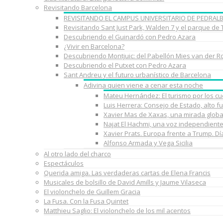
Revisitando Barcelona
REVISITANDO EL CAMPUS UNIVERSITARIO DE PEDRAL
Revisitando Sant Just Park, Walden 7 y el parque de
Descubriendo el Guinardó con Pedro Azara
¿Vivir en Barcelona?
Descubriendo Montjuic: del Pabellón Mies van der R
Descubriendo el Putxet con Pedro Azara
Sant Andreu y el futuro urbanístico de Barcelona
Adivina quien viene a cenar esta noche
Mateu Hernández: El turismo por los c
Luis Herrera: Consejo de Estado, alto f
Xavier Mas de Xaxas, una mirada globa
Najat El Hachmi, una voz independient
Xavier Prats. Europa frente a Trump. D
Alfonso Armada y Vega Sicilia
Al otro lado del charco
Espectáculos
Querida amiga. Las verdaderas cartas de Elena Francis
Musicales de bolsillo de David Amills y Jaume Vilaseca
El violonchelo de Guillem Gracia
La Fusa. Con la Fusa Quintet
Matthieu Saglio: El violonchelo de los mil acentos