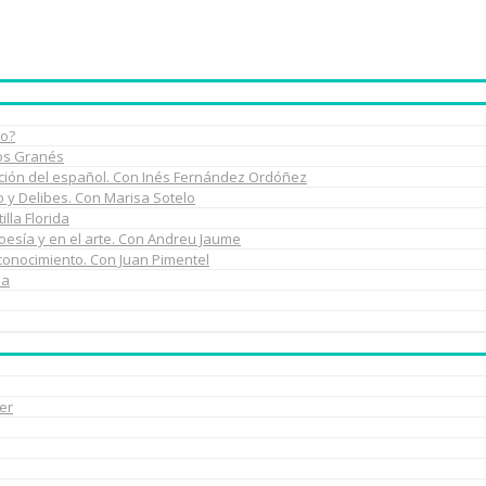
do?
los Granés
rmación del español. Con Inés Fernández Ordóñez
do y Delibes. Con Marisa Sotelo
illa Florida
poesía y en el arte. Con Andreu Jaume
 conocimiento. Con Juan Pimentel
na
er