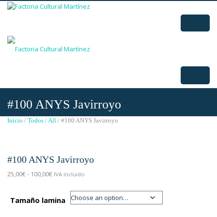
#100 ANYS Javirroyo
Inicio
/
Todos / All
/ #100 ANYS Javirroyo
#100 ANYS Javirroyo
Rango
25,00
€
-
100,00
€
IVA incluido
de
precios:
Tamaño lamina
desde
25,00€
hasta