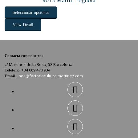
#013 Martín Tognola
Seleccionar opciones
View Detail
Contacta con nosotros
c/ Martínez de la Rosa, 58 Barcelona
+34 669 470 934
Teléfono
ines@factoriaculturalmartinez.com
Email: