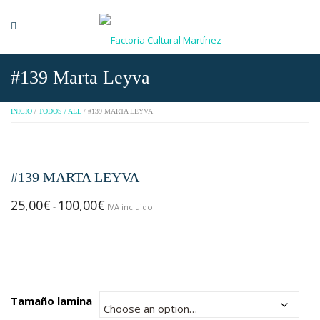
#139 Marta Leyva
INICIO
/
TODOS / ALL
/ #139 MARTA LEYVA
#139 MARTA LEYVA
25,00
€
100,00
€
Rango
-
IVA incluido
de
precios:
desde
25,00€
hasta
Tamaño lamina
100,00€