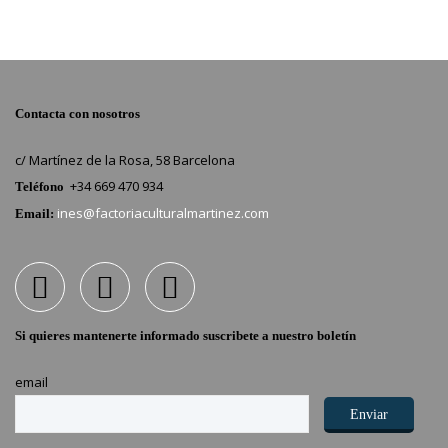
Contacta con nosotros
c/ Martínez de la Rosa, 58 Barcelona
+34 669 470 934
Teléfono
ines@factoriaculturalmartinez.com
Email:
Si quieres mantenerte informado suscribete a nuestro boletín
email