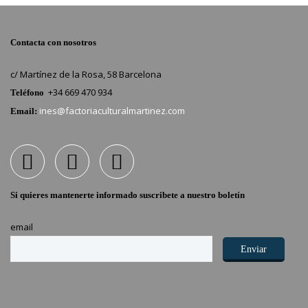
Contacta con nosotros
c/ Martínez de la Rosa, 58 Barcelona
+34 669 470 934
Teléfono
ines@factoriaculturalmartinez.com
Email:
Si quieres mantenerte informado suscribete a nuestro boletín
email