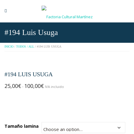
#194 Luis Usuga
INICIO
/
TODOS / ALL
/ #194 LUIS USUGA
#194 LUIS USUGA
25,00
€
100,00
€
Rango
-
IVA incluido
de
precios:
desde
25,00€
hasta
Tamaño lamina
100,00€