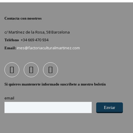
Contacta con nosotros
c/ Martínez de la Rosa, 58 Barcelona
+34 669 470 934
Teléfono
ines@factoriaculturalmartinez.com
Email:
Si quieres mantenerte informado suscribete a nuestro boletín
email