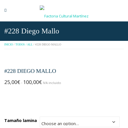
#228 Diego Mallo
INICIO
/
TODOS / ALL
/ #228 DIEGO MALLO
#228 DIEGO MALLO
25,00
€
100,00
€
Rango
-
IVA incluido
de
precios:
desde
25,00€
hasta
Tamaño lamina
100,00€