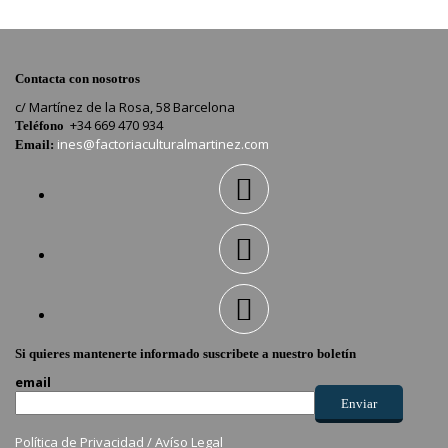
Contacta con nosotros
c/ Martínez de la Rosa, 58 Barcelona
+34 669 470 934
Teléfono
ines@factoriaculturalmartinez.com
Email:
Si quieres mantenerte informado suscribete a nuestro boletín
email
Política de Privacidad /
Avíso Legal