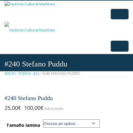
#240 Stefano Puddu
INICIO
/
TODOS / ALL
/ #240 STEFANO PUDDU
#240 Stefano Puddu
Rango
25,00
€
100,00
€
-
IVA incluido
de
precios:
desde
Tamaño lamina
25,00€