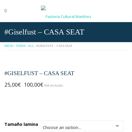
#Giselfust – CASA SEAT
INICIO
/
TODOS / ALL
/ #GISELFUST – CASA SEAT
#GISELFUST – CASA SEAT
25,00
€
100,00
€
Rango
-
IVA incluido
de
precios:
desde
25,00€
hasta
Tamaño lamina
100,00€