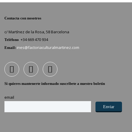
Contacta con nosotros
c/ Martínez de la Rosa, 58 Barcelona
+34 669 470 934
Teléfono
ines@factoriaculturalmartinez.com
Email:
Si quieres mantenerte informado suscribete a nuestro boletín
email