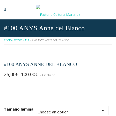
#100 ANYS Anne del Blanco
INICIO
/
TODOS / ALL
/ #100 ANYS ANNE DEL BLANCO
#100 ANYS ANNE DEL BLANCO
25,00
€
100,00
€
Rango
-
IVA incluido
de
precios:
desde
25,00€
hasta
Tamaño lamina
100,00€