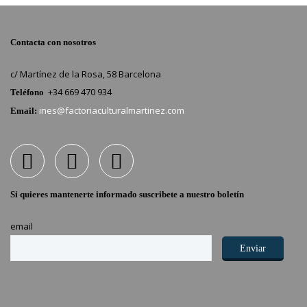
Contacta con nosotros
c/ Martínez de la Rosa, 58 Barcelona
+34 669 470 934
Teléfono
ines@factoriaculturalmartinez.com
Email:
Si quieres mantenerte informado suscribete a nuestro boletín
email