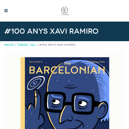
#100 ANYS Xavi Ramiro
INICIO
/
TODOS / ALL
/ #100 ANYS XAVI RAMIRO