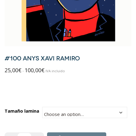
#100 ANYS XAVI RAMIRO
25,00
€
100,00
€
Rango
-
IVA incluido
de
precios:
desde
25,00€
hasta
Tamaño lamina
100,00€