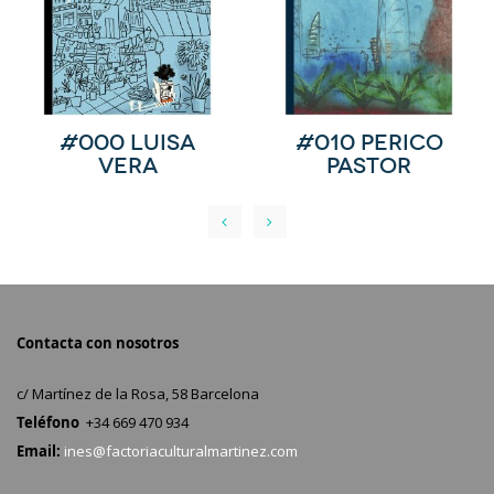
#000 Luisa
#010 Perico
Vera
Pastor
Contacta con nosotros
c/ Martínez de la Rosa, 58 Barcelona
Teléfono
+34 669 470 934
Email:
ines@factoriaculturalmartinez.com