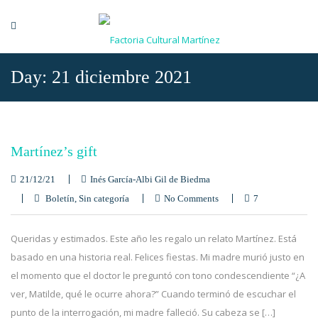
Day:
21 diciembre 2021
Martínez’s gift
21/12/21
Inés García-Albi Gil de Biedma
Boletín
,
Sin categoría
No Comments
7
Queridas y estimados. Este año les regalo un relato Martínez. Está
basado en una historia real. Felices fiestas. Mi madre murió justo en
el momento que el doctor le preguntó con tono condescendiente “¿A
ver, Matilde, qué le ocurre ahora?” Cuando terminó de escuchar el
punto de la interrogación, mi madre falleció. Su cabeza se […]