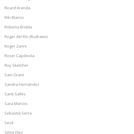
Ricard Aranda
Riki Blanco
Roberta Bridda
Roger del Río (Rudraws)
Roger Zanni
Roser Capdevila
Roy Sketcher
Sam Grant
Sandra Hernández
Santi Sallés
Sara Marcos
Sebastià Serra
Sesé
Silvia Díez