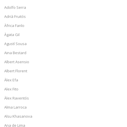
Adolfo Serra
Adrià Fruitós
Àfrica Fanlo
Àgata Gil
Agustí Sousa
Aina Bestard
Albert Asensio
Albert Florent
Àlex Efa
Alex Fito
Àlex Raventós
Alma Larroca
Alsu Khasanova
Ana de Lima