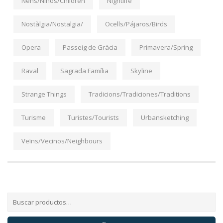
Nens/Niños/Children
Nightlife
Nostàlgia/Nostalgia/
Ocells/Pájaros/Birds
Opera
Passeig de Gràcia
Primavera/Spring
Raval
Sagrada Família
Skyline
Strange Things
Tradicions/Tradiciones/Traditions
Turisme
Turistes/Tourists
Urbansketching
Veïns/Vecinos/Neighbours