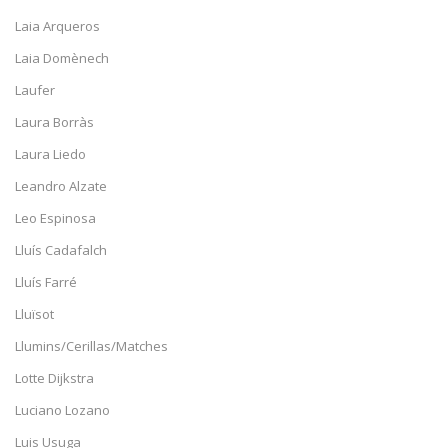
Laia Arqueros
Laia Domènech
Laufer
Laura Borràs
Laura Liedo
Leandro Alzate
Leo Espinosa
Lluís Cadafalch
Lluís Farré
Lluïsot
Llumins/Cerillas/Matches
Lotte Dijkstra
Luciano Lozano
Luis Usuga