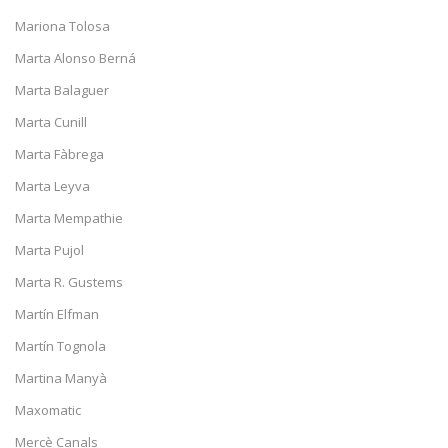
Mariona Tolosa
Marta Alonso Berná
Marta Balaguer
Marta Cunill
Marta Fàbrega
Marta Leyva
Marta Mempathie
Marta Pujol
Marta R. Gustems
Martín Elfman
Martín Tognola
Martina Manyà
Maxomatic
Mercè Canals