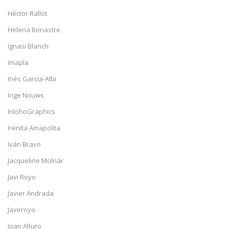
Hèctor Rallot
Helena Bonastre
Ignasi Blanch
Imapla
Inés Garcia-Albi
Inge Nouws
InlohoGraphics
Irenita Amapolita
Iván Bravo
Jacqueline Molnár
Javi Royo
Javier Andrada
Javirroyo
Joan Alturo