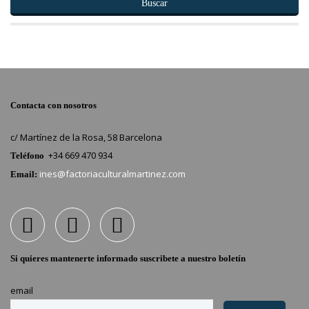
Buscar
Contacta con nosotros
c/ Martínez de la Rosa, 58 Barcelona
+34 669 470 934
Teléfono
ines@factoriaculturalmartinez.com
Email:
Si quieres mantenerte informado suscribete a nuestro boletín
email