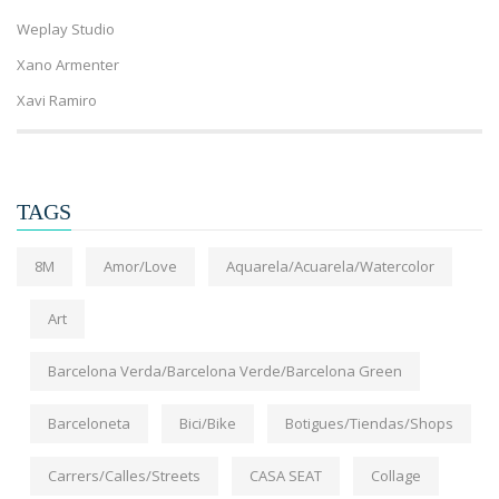
Weplay Studio
Xano Armenter
Xavi Ramiro
TAGS
8M
Amor/Love
Aquarela/Acuarela/Watercolor
Art
Barcelona Verda/Barcelona Verde/Barcelona Green
Barceloneta
Bici/Bike
Botigues/Tiendas/Shops
Carrers/Calles/Streets
CASA SEAT
Collage