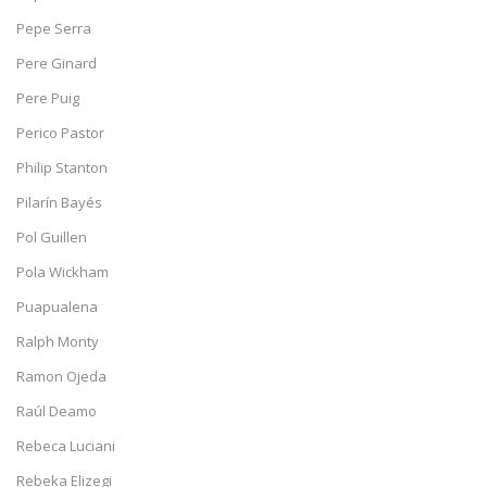
Pepe Serra
Pere Ginard
Pere Puig
Perico Pastor
Philip Stanton
Pilarín Bayés
Pol Guillen
Pola Wickham
Puapualena
Ralph Monty
Ramon Ojeda
Raúl Deamo
Rebeca Luciani
Rebeka Elizegi