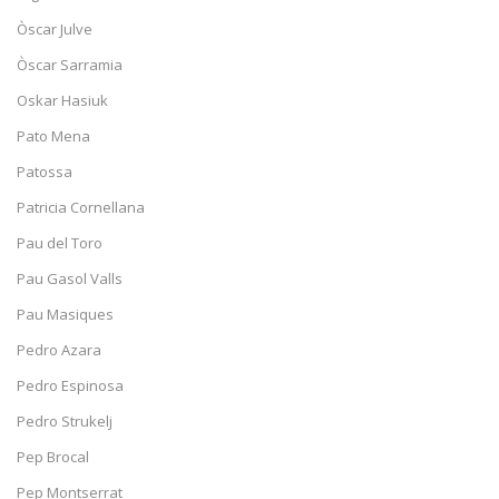
Òscar Julve
Òscar Sarramia
Oskar Hasiuk
Pato Mena
Patossa
Patricia Cornellana
Pau del Toro
Pau Gasol Valls
Pau Masiques
Pedro Azara
Pedro Espinosa
Pedro Strukelj
Pep Brocal
Pep Montserrat