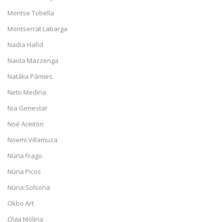
Montse Tobella
Montserrat Labarga
Nadia Hafid
Naida Mazzenga
Natàlia Pàmies
Neto Medina
Nia Genestar
Noé Aceitón
Noemí Villamuza
Núria Frago
Núria Picos
Núria Solsona
Okbo Art
Olga Molina