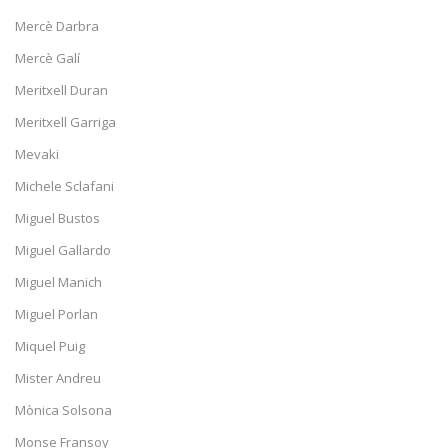
Mercè Darbra
Mercè Galí
Meritxell Duran
Meritxell Garriga
Mevaki
Michele Sclafani
Miguel Bustos
Miguel Gallardo
Miguel Manich
Miguel Porlan
Miquel Puig
Mister Andreu
Mònica Solsona
Monse Fransoy