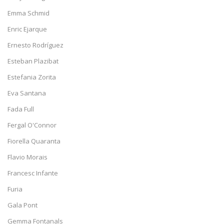
Emma Schmid
Enric Ejarque
Ernesto Rodríguez
Esteban Plazibat
Estefania Zorita
Eva Santana
Fada Full
Fergal O'Connor
Fiorella Quaranta
Flavio Morais
Francesc Infante
Furia
Gala Pont
Gemma Fontanals