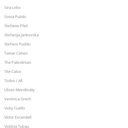
Sira Lobo
Sonia Pulido
Stefanie Pfeil
Stefanija Jankovska
Stefano Puddu
Tamar Cohen
The Palestinian
Tite Calvo
Todos / All
Ulises Mendicutty
Verónica Grech
Vicky Cuello
Víctor Escandell
Victòria Tubau