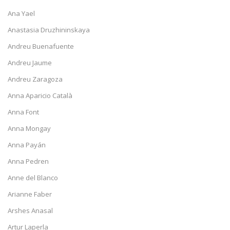
Ana Yael
Anastasia Druzhininskaya
Andreu Buenafuente
Andreu Jaume
Andreu Zaragoza
Anna Aparicio Català
Anna Font
Anna Mongay
Anna Payán
Anna Pedren
Anne del Blanco
Arianne Faber
Arshes Anasal
Artur Laperla