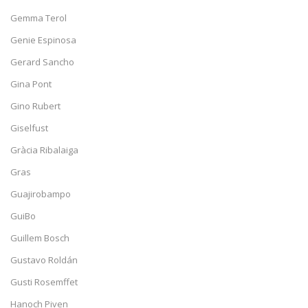
Gemma Terol
Genie Espinosa
Gerard Sancho
Gina Pont
Gino Rubert
Giselfust
Gràcia Ribalaiga
Gras
Guajirobampo
GuiBo
Guillem Bosch
Gustavo Roldán
Gusti Rosemffet
Hanoch Piven