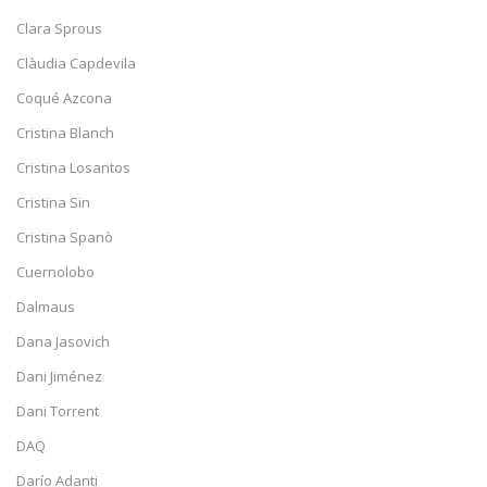
Clara Sprous
Clàudia Capdevila
Coqué Azcona
Cristina Blanch
Cristina Losantos
Cristina Sin
Cristina Spanò
Cuernolobo
Dalmaus
Dana Jasovich
Dani Jiménez
Dani Torrent
DAQ
Darío Adanti