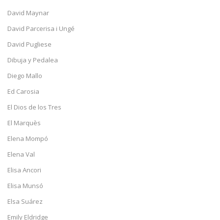
David Maynar
David Parcerisa i Ungé
David Pugliese
Dibuja y Pedalea
Diego Mallo
Ed Carosia
El Dios de los Tres
El Marquès
Elena Mompó
Elena Val
Elisa Ancori
Elisa Munsó
Elsa Suárez
Emily Eldridge