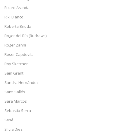
Ricard Aranda
Riki Blanco
Roberta Bridda
Roger del Río (Rudraws)
Roger Zanni
Roser Capdevila
Roy Sketcher
Sam Grant
Sandra Hernández
Santi Sallés
Sara Marcos
Sebastià Serra
Sesé
Silvia Díez