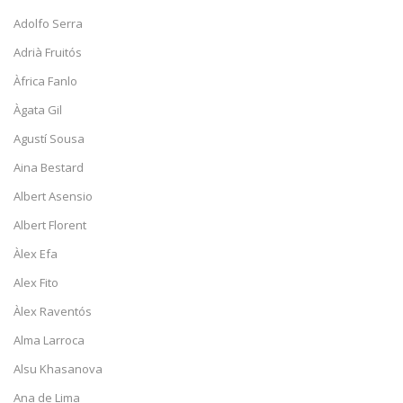
Adolfo Serra
Adrià Fruitós
Àfrica Fanlo
Àgata Gil
Agustí Sousa
Aina Bestard
Albert Asensio
Albert Florent
Àlex Efa
Alex Fito
Àlex Raventós
Alma Larroca
Alsu Khasanova
Ana de Lima