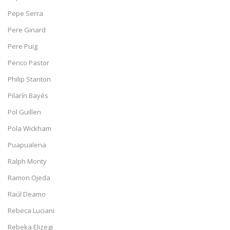
Pepe Serra
Pere Ginard
Pere Puig
Perico Pastor
Philip Stanton
Pilarín Bayés
Pol Guillen
Pola Wickham
Puapualena
Ralph Monty
Ramon Ojeda
Raúl Deamo
Rebeca Luciani
Rebeka Elizegi