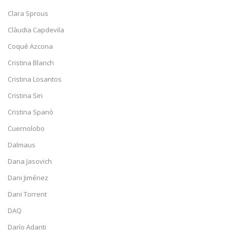
Clara Sprous
Clàudia Capdevila
Coqué Azcona
Cristina Blanch
Cristina Losantos
Cristina Sin
Cristina Spanò
Cuernolobo
Dalmaus
Dana Jasovich
Dani Jiménez
Dani Torrent
DAQ
Darío Adanti