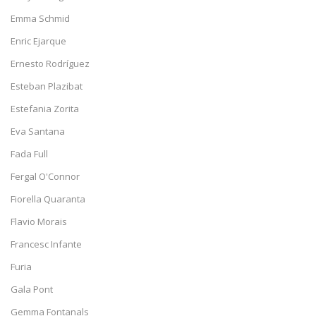
Emma Schmid
Enric Ejarque
Ernesto Rodríguez
Esteban Plazibat
Estefania Zorita
Eva Santana
Fada Full
Fergal O'Connor
Fiorella Quaranta
Flavio Morais
Francesc Infante
Furia
Gala Pont
Gemma Fontanals