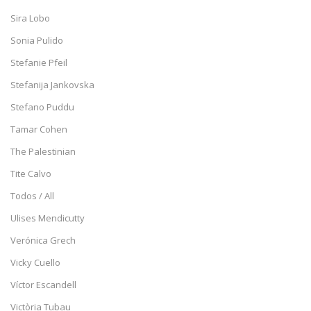
Sira Lobo
Sonia Pulido
Stefanie Pfeil
Stefanija Jankovska
Stefano Puddu
Tamar Cohen
The Palestinian
Tite Calvo
Todos / All
Ulises Mendicutty
Verónica Grech
Vicky Cuello
Víctor Escandell
Victòria Tubau