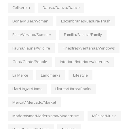
Collserola
Dansa/Danza/Dance
Dona/Mujer/Woman
Escombraries/Basura/Trash
Estiu/Verano/Summer
Família/Familia/Family
Fauna/Fauna/Wildlife
Finestres/Ventanas/Windows
Gent/Gente/People
Interiors/Interiores/Interiors
La Mercè
Landmarks
Lifestyle
Llar/Hogar/Home
Llibres/Libros/Books
Mercat/ Mercado/Market
Modernisme/Madernismo/Modernism
Música/Music