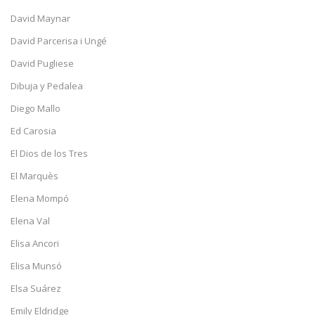
David Maynar
David Parcerisa i Ungé
David Pugliese
Dibuja y Pedalea
Diego Mallo
Ed Carosia
El Dios de los Tres
El Marquès
Elena Mompó
Elena Val
Elisa Ancori
Elisa Munsó
Elsa Suárez
Emily Eldridge