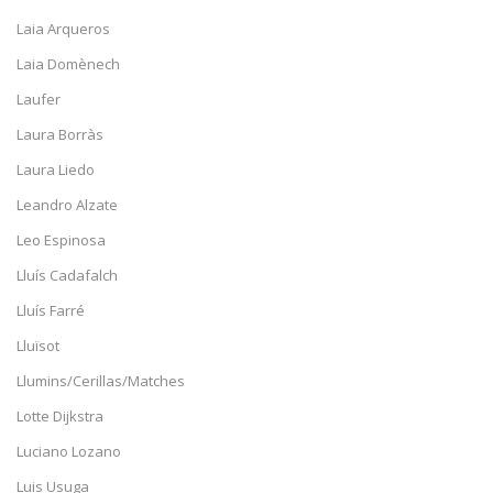
Laia Arqueros
Laia Domènech
Laufer
Laura Borràs
Laura Liedo
Leandro Alzate
Leo Espinosa
Lluís Cadafalch
Lluís Farré
Lluïsot
Llumins/Cerillas/Matches
Lotte Dijkstra
Luciano Lozano
Luis Usuga