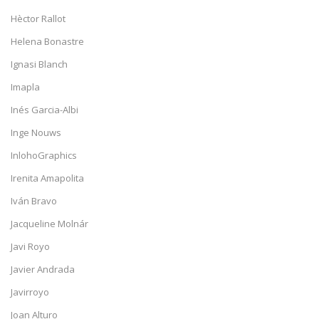
Hèctor Rallot
Helena Bonastre
Ignasi Blanch
Imapla
Inés Garcia-Albi
Inge Nouws
InlohoGraphics
Irenita Amapolita
Iván Bravo
Jacqueline Molnár
Javi Royo
Javier Andrada
Javirroyo
Joan Alturo