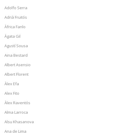
Adolfo Serra
Adrià Fruitós
Àfrica Fanlo
Àgata Gil
Agustí Sousa
Aina Bestard
Albert Asensio
Albert Florent
Àlex Efa
Alex Fito
Àlex Raventós
Alma Larroca
Alsu Khasanova
Ana de Lima