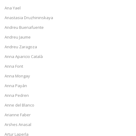
Ana Yael
Anastasia Druzhininskaya
Andreu Buenafuente
Andreu Jaume
Andreu Zaragoza
Anna Aparicio Català
Anna Font
Anna Mongay
Anna Payán
Anna Pedren
Anne del Blanco
Arianne Faber
Arshes Anasal
Artur Laperla