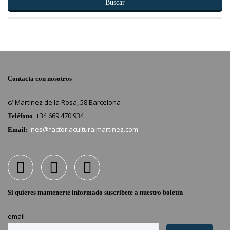
Buscar
Contacta con nosotros
c/ Martínez de la Rosa, 58 Barcelona
+34 669 470 934
Teléfono
ines@factoriaculturalmartinez.com
Email:
Si quieres mantenerte informado suscribete a nuestro boletín
email