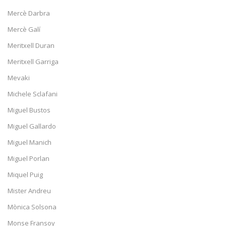
Mercè Darbra
Mercè Galí
Meritxell Duran
Meritxell Garriga
Mevaki
Michele Sclafani
Miguel Bustos
Miguel Gallardo
Miguel Manich
Miguel Porlan
Miquel Puig
Mister Andreu
Mònica Solsona
Monse Fransoy