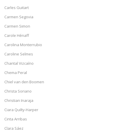
Carles Guitart
Carmen Segovia
Carmen Simon
Carole Hénaff
Carolina Monterrubio
Caroline Selmes
Chantal Vizcaíno
Chema Peral
Chiel van den Boomen
Christa Soriano
Christian Inaraja
Ciara Quilty-Harper
Cinta Arribas
Clara Sáez