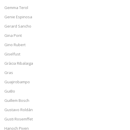
Gemma Terol
Genie Espinosa
Gerard Sancho
Gina Pont
Gino Rubert
Giselfust
Gràcia Ribalaiga
Gras
Guajirobampo
GuiBo
Guillem Bosch
Gustavo Roldán
Gusti Rosemffet
Hanoch Piven