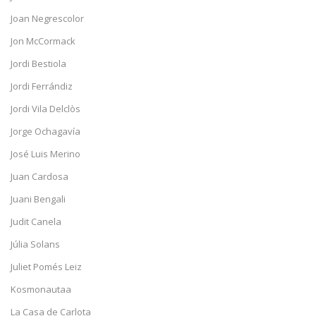
Joan Negrescolor
Jon McCormack
Jordi Bestiola
Jordi Ferrándiz
Jordi Vila Delclòs
Jorge Ochagavía
José Luis Merino
Juan Cardosa
Juani Bengali
Judit Canela
Júlia Solans
Juliet Pomés Leiz
Kosmonautaa
La Casa de Carlota