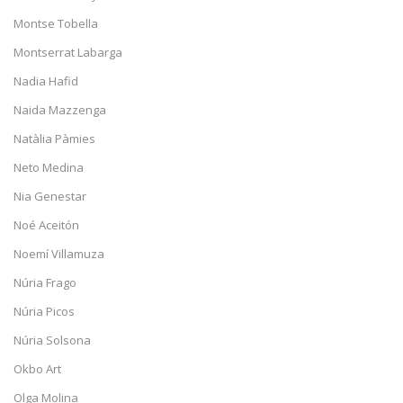
Montse Tobella
Montserrat Labarga
Nadia Hafid
Naida Mazzenga
Natàlia Pàmies
Neto Medina
Nia Genestar
Noé Aceitón
Noemí Villamuza
Núria Frago
Núria Picos
Núria Solsona
Okbo Art
Olga Molina