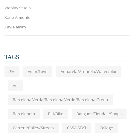
Weplay Studio
Xano Armenter
Xavi Ramiro
TAGS
8M
Amor/Love
Aquarela/Acuarela/Watercolor
Art
Barcelona Verda/Barcelona Verde/Barcelona Green
Barceloneta
Bici/Bike
Botigues/Tiendas/Shops
Carrers/Calles/Streets
CASA SEAT
Collage