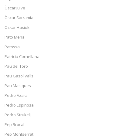
Òscar Julve
Òscar Sarramia
Oskar Hasiuk
Pato Mena
Patossa
Patricia Cornellana
Pau del Toro
Pau Gasol Valls
Pau Masiques
Pedro Azara
Pedro Espinosa
Pedro Strukelj
Pep Brocal
Pep Montserrat