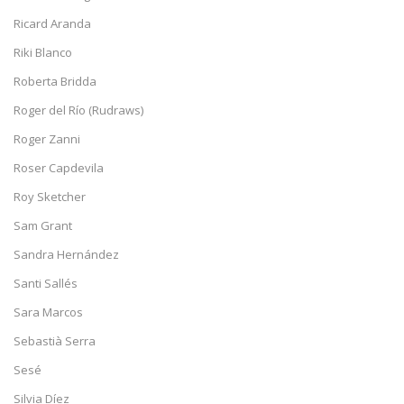
Ricard Aranda
Riki Blanco
Roberta Bridda
Roger del Río (Rudraws)
Roger Zanni
Roser Capdevila
Roy Sketcher
Sam Grant
Sandra Hernández
Santi Sallés
Sara Marcos
Sebastià Serra
Sesé
Silvia Díez