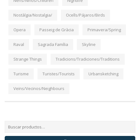
Nens/Niños/Children
Nightlife
Nostàlgia/Nostalgia/
Ocells/Pájaros/Birds
Opera
Passeig de Gràcia
Primavera/Spring
Raval
Sagrada Família
Skyline
Strange Things
Tradicions/Tradiciones/Traditions
Turisme
Turistes/Tourists
Urbansketching
Veïns/Vecinos/Neighbours