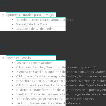
Libros
Apuntes culturales para un viaje.
Barcelona: otros relatos arquitectónicos
Madrid, Edad de Plata
La Castilla de Gil de Biedma
Viajes
Ancha es Castilla
Las casas e instalaciones
X Ancha es Castilla: ¿Que futuro tiene nuestro pasado?
IX Ancha es Castilla. Al otro lado del charco. Con Carlos Granés
VIII Ancha es Castilla. La lengua de Castilla y la formación de
VII Ancha es Castilla. Castilla en tres: Azorín, Machado y Delib
VI Edición Ancha es Castilla. Paraísos terrenales. Castilla Florid
V Edición. La transformación de la naturaleza en la poesía y e
IV edición. Con la ciencia hemos topado. Lugares de conocimie
III edición. Testigos presenciales. Con Mercedes Serna
II edición. Medievales. Con Eduardo Manzano