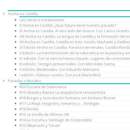
Ancha es Castilla
Las casas e instalaciones
X Ancha es Castilla: ¿Que futuro tiene nuestro pasado?
IX Ancha es Castilla. Al otro lado del charco. Con Carlos Granés
VIII Ancha es Castilla. La lengua de Castilla y la formación de
VII Ancha es Castilla. Castilla en tres: Azorín, Machado y Delib
VI Edición Ancha es Castilla. Paraísos terrenales. Castilla Florid
V Edición. La transformación de la naturaleza en la poesía y e
IV edición. Con la ciencia hemos topado. Lugares de conocimie
III edición. Testigos presenciales. Con Mercedes Serna
II edición. Medievales. Con Eduardo Manzano
I edición. Clásicos vividos. Con José María Micó
Paradas culturales
#20 Escuela de Salamanca
#19 Úbeda y Baeza: La arquitectura renacentista
#18 Burgos y la evolución humana con Emiliano Bruner
#17 La Rioja: Visigodos, romanos y… bodegas
#16 Ronda
#15 La Sevilla de Alfonso XIII
#14 La Coruña y Santiago de Compostela
#13 Albarracín y Teruel