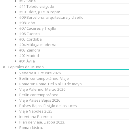
#12 Soria
#11 Toledo visigodo
#10 Cádiz, ¡Olé la Pepa!
#09 Barcelona, arquitectura y diseño
#08 León
#07 Cáceres y Trujillo
#06 Cuenca
#05 Córdoba
#04 Málaga moderna
#03 Zamora
#02 Madrid
#01 Ávila
Capitales del Mundo
Venecia II. Octubre 2026
Berlín contemporáneo. Viaje
Roma sin Roma. Del 6 al 10 de mayo
Viaje Palermo. Marzo 2026
Berlín contemporáneo
Viaje Países Bajos 2026
Países Bajos: El siglo de las luces
Viaje Nápoles 2025
Intentona Palermo
Plan de Viaje. Lisboa 2023.
Roma clásica.