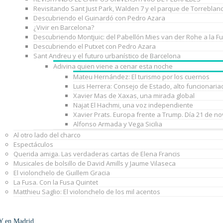
Revisitando Sant Just Park, Walden 7 y el parque de Torreblan
Descubriendo el Guinardó con Pedro Azara
¿Vivir en Barcelona?
Descubriendo Montjuic: del Pabellón Mies van der Rohe a la F
Descubriendo el Putxet con Pedro Azara
Sant Andreu y el futuro urbanístico de Barcelona
Adivina quien viene a cenar esta noche
Mateu Hernández: El turismo por los cuernos
Luis Herrera: Consejo de Estado, alto funcionaria
Xavier Mas de Xaxas, una mirada global
Najat El Hachmi, una voz independiente
Xavier Prats. Europa frente a Trump. Día 21 de n
Alfonso Armada y Vega Sicilia
Al otro lado del charco
Espectáculos
Querida amiga. Las verdaderas cartas de Elena Francis
Musicales de bolsillo de David Amills y Jaume Vilaseca
El violonchelo de Guillem Gracia
La Fusa. Con la Fusa Quintet
Matthieu Saglio: El violonchelo de los mil acentos
Y en Madrid…