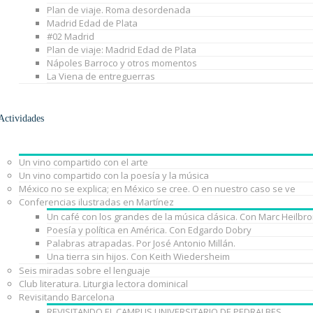
Plan de viaje. Roma desordenada
Madrid Edad de Plata
#02 Madrid
Plan de viaje: Madrid Edad de Plata
Nápoles Barroco y otros momentos
La Viena de entreguerras
Actividades
Un vino compartido con el arte
Un vino compartido con la poesía y la música
México no se explica; en México se cree. O en nuestro caso se ve
Conferencias ilustradas en Martínez
Un café con los grandes de la música clásica. Con Marc Heilbr
Poesía y política en América. Con Edgardo Dobry
Palabras atrapadas. Por José Antonio Millán.
Una tierra sin hijos. Con Keith Wiedersheim
Seis miradas sobre el lenguaje
Club literatura. Liturgia lectora dominical
Revisitando Barcelona
REVISITANDO EL CAMPUS UNIVERSITARIO DE PEDRALBES