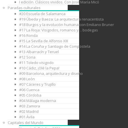
I edición. Clásicos vividos. Con José María Micó
Paradas culturales
#20 Escuela de Salamanca
#19 Úbeda y Baeza: La arquitectura renacentista
#18 Burgos y la evolución humana con Emiliano Bruner
#17 La Rioja: Visigodos, romanos y… bodegas
#16 Ronda
#15 La Sevilla de Alfonso XIII
#14 La Coruña y Santiago de Compostela
#13 Albarracín y Teruel
#12 Soria
#11 Toledo visigodo
#10 Cádiz, ¡Olé la Pepa!
#09 Barcelona, arquitectura y diseño
#08 León
#07 Cáceres y Trujillo
#06 Cuenca
#05 Córdoba
#04 Málaga moderna
#03 Zamora
#02 Madrid
#01 Ávila
Capitales del Mundo