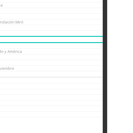
ca
undación Miró
do y América
oviembre