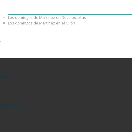
Los domingos de Martínez en Doce botellas
Los domingos de Martínez en el Gijón
Home
The Barcelonian