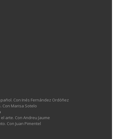
l español. Con Inés Fernández Ordóñez
es. Con Marisa Sotelo
a
n el arte. Con Andreu Jaume
nto. Con Juan Pimentel