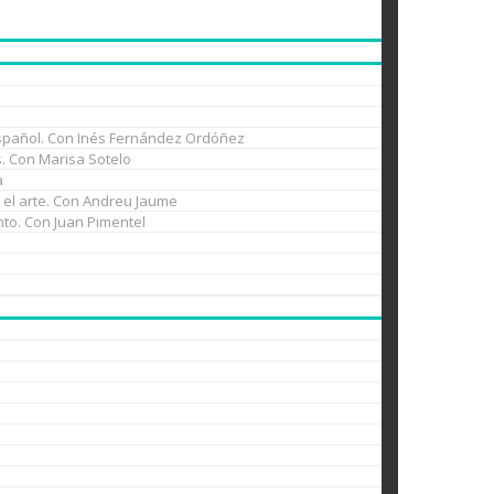
l español. Con Inés Fernández Ordóñez
es. Con Marisa Sotelo
a
n el arte. Con Andreu Jaume
nto. Con Juan Pimentel