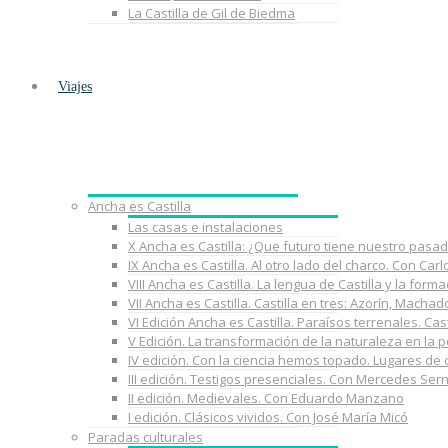
La Castilla de Gil de Biedma
Viajes
Ancha es Castilla
Las casas e instalaciones
X Ancha es Castilla: ¿Que futuro tiene nuestro pasa
IX Ancha es Castilla. Al otro lado del charco. Con Car
VIII Ancha es Castilla. La lengua de Castilla y la fo
VII Ancha es Castilla. Castilla en tres: Azorín, Macha
VI Edición Ancha es Castilla. Paraísos terrenales. Cast
V Edición. La transformación de la naturaleza en la 
IV edición. Con la ciencia hemos topado. Lugares de
III edición. Testigos presenciales. Con Mercedes Ser
II edición. Medievales. Con Eduardo Manzano
I edición. Clásicos vividos. Con José María Micó
Paradas culturales