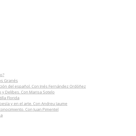
do?
los Granés
rmación del español. Con Inés Fernández Ordóñez
do y Delibes. Con Marisa Sotelo
illa Florida
poesía y en el arte. Con Andreu Jaume
 conocimiento. Con Juan Pimentel
na