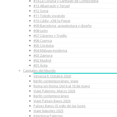
#14 La Coruña y Santiago de Compostela
#13 Albarracín y Teruel
#12 Soria
#11 Toledo visigodo
#10 Cádiz, ¡Olé la Pepa!
#09 Barcelona, arquitectura y diseño
#08 León
#07 Cáceres y Trujillo
#06 Cuenca
#05 Córdoba
#04 Málaga moderna
#03 Zamora
#02 Madrid
#01 Ávila
Capitales del Mundo
Venecia II. Octubre 2026
Berlín contemporáneo. Viaje
Roma sin Roma. Del 6 al 10 de mayo
Viaje Palermo. Marzo 2026
Berlín contemporáneo
Viaje Países Bajos 2026
Países Bajos: El siglo de las luces
Viaje Nápoles 2025
Intentona Palermo