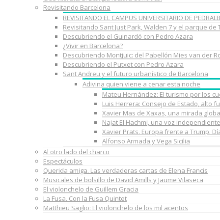
Revisitando Barcelona
REVISITANDO EL CAMPUS UNIVERSITARIO DE PEDRAL
Revisitando Sant Just Park, Walden 7 y el parque de
Descubriendo el Guinardó con Pedro Azara
¿Vivir en Barcelona?
Descubriendo Montjuic: del Pabellón Mies van der R
Descubriendo el Putxet con Pedro Azara
Sant Andreu y el futuro urbanístico de Barcelona
Adivina quien viene a cenar esta noche
Mateu Hernández: El turismo por los c
Luis Herrera: Consejo de Estado, alto f
Xavier Mas de Xaxas, una mirada globa
Najat El Hachmi, una voz independient
Xavier Prats. Europa frente a Trump. D
Alfonso Armada y Vega Sicilia
Al otro lado del charco
Espectáculos
Querida amiga. Las verdaderas cartas de Elena Francis
Musicales de bolsillo de David Amills y Jaume Vilaseca
El violonchelo de Guillem Gracia
La Fusa. Con la Fusa Quintet
Matthieu Saglio: El violonchelo de los mil acentos