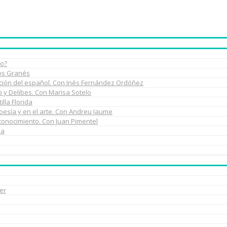
do?
los Granés
rmación del español. Con Inés Fernández Ordóñez
do y Delibes. Con Marisa Sotelo
illa Florida
poesía y en el arte. Con Andreu Jaume
 conocimiento. Con Juan Pimentel
na
er