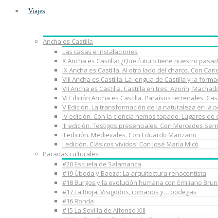
Viajes
Ancha es Castilla
Las casas e instalaciones
X Ancha es Castilla: ¿Que futuro tiene nuestro pasa
IX Ancha es Castilla. Al otro lado del charco. Con Car
VIII Ancha es Castilla. La lengua de Castilla y la fo
VII Ancha es Castilla. Castilla en tres: Azorín, Macha
VI Edición Ancha es Castilla. Paraísos terrenales. Cast
V Edición. La transformación de la naturaleza en la 
IV edición. Con la ciencia hemos topado. Lugares de
III edición. Testigos presenciales. Con Mercedes Ser
II edición. Medievales. Con Eduardo Manzano
I edición. Clásicos vividos. Con José María Micó
Paradas culturales
#20 Escuela de Salamanca
#19 Úbeda y Baeza: La arquitectura renacentista
#18 Burgos y la evolución humana con Emiliano Brun
#17 La Rioja: Visigodos, romanos y… bodegas
#16 Ronda
#15 La Sevilla de Alfonso XIII