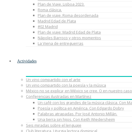
Plan de Viaje. Lisboa 2023.
Roma clásica.
Plan de viaje. Roma desordenada
Madrid Edad de Plata
#02 Madrid
Plan de viaje: Madrid Edad de Plata
Nápoles Barroco y otros momentos
La Viena de entreguerras
Actividades
Un vino compartido con el arte
Un vino compartido con la poesía y la música
México no se explica; en México se cree. O en nuestro caso
Conferencias ilustradas en Martínez
Un café con los grandes de la música clásica. Con M
Poesía y política en América. Con Edgardo Dobry
Palabras atrapadas. Por José Antonio Millán.
Una tierra sin hijos. Con Keith Wiedersheim
Seis miradas sobre el lenguaje
Club literatura. Liturgia lectora dominical