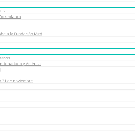
BES
 Torreblanca
ohe a la Fundación Miró
uernos
uncionariado y América
l
e
ía 21 de noviembre