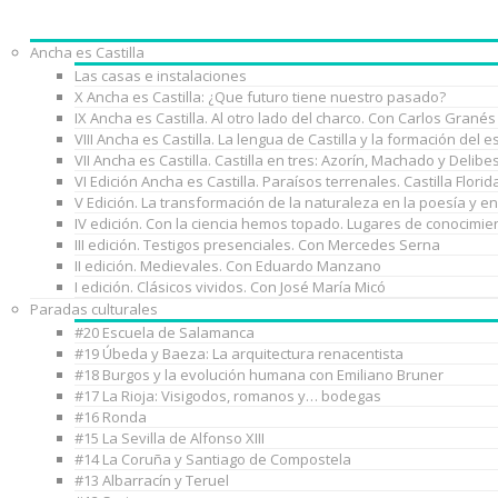
Ancha es Castilla
Las casas e instalaciones
X Ancha es Castilla: ¿Que futuro tiene nuestro pasado?
IX Ancha es Castilla. Al otro lado del charco. Con Carlos Granés
VIII Ancha es Castilla. La lengua de Castilla y la formación de
VII Ancha es Castilla. Castilla en tres: Azorín, Machado y Delib
VI Edición Ancha es Castilla. Paraísos terrenales. Castilla Florid
V Edición. La transformación de la naturaleza en la poesía y e
IV edición. Con la ciencia hemos topado. Lugares de conocimie
III edición. Testigos presenciales. Con Mercedes Serna
II edición. Medievales. Con Eduardo Manzano
I edición. Clásicos vividos. Con José María Micó
Paradas culturales
#20 Escuela de Salamanca
#19 Úbeda y Baeza: La arquitectura renacentista
#18 Burgos y la evolución humana con Emiliano Bruner
#17 La Rioja: Visigodos, romanos y… bodegas
#16 Ronda
#15 La Sevilla de Alfonso XIII
#14 La Coruña y Santiago de Compostela
#13 Albarracín y Teruel