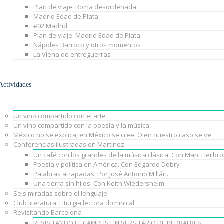
Plan de viaje. Roma desordenada
Madrid Edad de Plata
#02 Madrid
Plan de viaje: Madrid Edad de Plata
Nápoles Barroco y otros momentos
La Viena de entreguerras
Actividades
Un vino compartido con el arte
Un vino compartido con la poesía y la música
México no se explica; en México se cree. O en nuestro caso se ve
Conferencias ilustradas en Martínez
Un café con los grandes de la música clásica. Con Marc Heilbr
Poesía y política en América. Con Edgardo Dobry
Palabras atrapadas. Por José Antonio Millán.
Una tierra sin hijos. Con Keith Wiedersheim
Seis miradas sobre el lenguaje
Club literatura. Liturgia lectora dominical
Revisitando Barcelona
REVISITANDO EL CAMPUS UNIVERSITARIO DE PEDRALBES