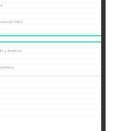
ca
undación Miró
do y América
oviembre