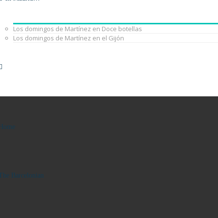
Los domingos de Martínez en Doce botellas
Los domingos de Martínez en el Gijón
Home
The Barcelonian