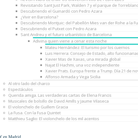
Revisitando Sant Just Park, Walden 7 y el parque de Torreblan
Descubriendo el Guinardó con Pedro Azara
¿Vivir en Barcelona?
Descubriendo Montjuic: del Pabellón Mies van der Rohe a la F
Descubriendo el Putxet con Pedro Azara
Sant Andreu y el futuro urbanístico de Barcelona
Adivina quien viene a cenar esta noche
Mateu Hernández: El turismo por los cuernos
Luis Herrera: Consejo de Estado, alto funcionaria
Xavier Mas de Xaxas, una mirada global
Najat El Hachmi, una voz independiente
Xavier Prats. Europa frente a Trump. Día 21 de n
Alfonso Armada y Vega Sicilia
Al otro lado del charco
Espectáculos
Querida amiga. Las verdaderas cartas de Elena Francis
Musicales de bolsillo de David Amills y Jaume Vilaseca
El violonchelo de Guillem Gracia
La Fusa. Con la Fusa Quintet
Matthieu Saglio: El violonchelo de los mil acentos
Y en Madrid…