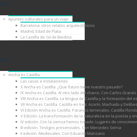
Libros
Apuntes culturales para un viaje.
Barcelona: otros relatos arquitectónicos
Madrid, Edad de Plata
La Castilla de Gil de Biedma
Viajes
Ancha es Castilla
Las casas e instalaciones
X Ancha es Castilla: ¿Que futuro tiene nuestro pasado?
IX Ancha es Castilla. Al otro lado del charco. Con Carlos Granés
VIII Ancha es Castilla. La lengua de Castilla y la formación de
VII Ancha es Castilla. Castilla en tres: Azorín, Machado y Delib
VI Edición Ancha es Castilla. Paraísos terrenales. Castilla Florid
V Edición. La transformación de la naturaleza en la poesía y e
IV edición. Con la ciencia hemos topado. Lugares de conocimie
III edición. Testigos presenciales. Con Mercedes Serna
II edición. Medievales. Con Eduardo Manzano