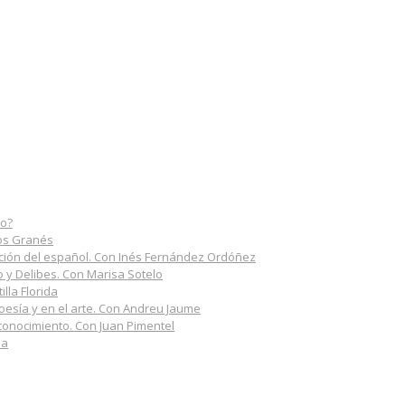
do?
los Granés
rmación del español. Con Inés Fernández Ordóñez
do y Delibes. Con Marisa Sotelo
illa Florida
poesía y en el arte. Con Andreu Jaume
 conocimiento. Con Juan Pimentel
na