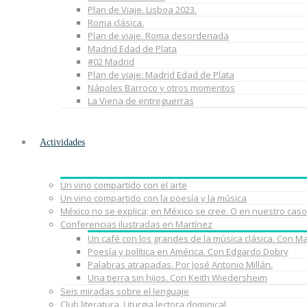
Plan de Viaje. Lisboa 2023.
Roma clásica.
Plan de viaje. Roma desordenada
Madrid Edad de Plata
#02 Madrid
Plan de viaje: Madrid Edad de Plata
Nápoles Barroco y otros momentos
La Viena de entreguerras
Actividades
Un vino compartido con el arte
Un vino compartido con la poesía y la música
México no se explica; en México se cree. O en nuestro caso
Conferencias ilustradas en Martínez
Un café con los grandes de la música clásica. Con M
Poesía y política en América. Con Edgardo Dobry
Palabras atrapadas. Por José Antonio Millán.
Una tierra sin hijos. Con Keith Wiedersheim
Seis miradas sobre el lenguaje
Club literatura. Liturgia lectora dominical