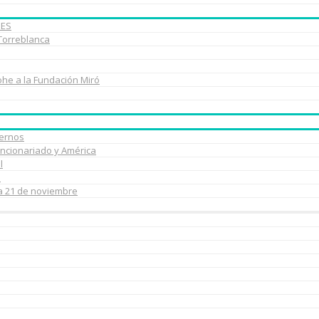
BES
 Torreblanca
ohe a la Fundación Miró
uernos
uncionariado y América
l
e
ía 21 de noviembre