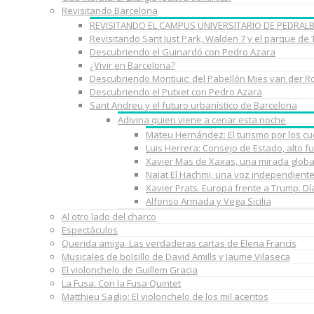
Revisitando Barcelona
REVISITANDO EL CAMPUS UNIVERSITARIO DE PEDRAL
Revisitando Sant Just Park, Walden 7 y el parque de
Descubriendo el Guinardó con Pedro Azara
¿Vivir en Barcelona?
Descubriendo Montjuic: del Pabellón Mies van der R
Descubriendo el Putxet con Pedro Azara
Sant Andreu y el futuro urbanístico de Barcelona
Adivina quien viene a cenar esta noche
Mateu Hernández: El turismo por los c
Luis Herrera: Consejo de Estado, alto f
Xavier Mas de Xaxas, una mirada globa
Najat El Hachmi, una voz independient
Xavier Prats. Europa frente a Trump. D
Alfonso Armada y Vega Sicilia
Al otro lado del charco
Espectáculos
Querida amiga. Las verdaderas cartas de Elena Francis
Musicales de bolsillo de David Amills y Jaume Vilaseca
El violonchelo de Guillem Gracia
La Fusa. Con la Fusa Quintet
Matthieu Saglio: El violonchelo de los mil acentos