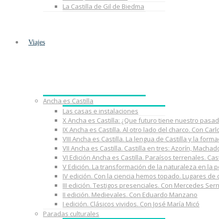
La Castilla de Gil de Biedma
Viajes
Ancha es Castilla
Las casas e instalaciones
X Ancha es Castilla: ¿Que futuro tiene nuestro pasa
IX Ancha es Castilla. Al otro lado del charco. Con Car
VIII Ancha es Castilla. La lengua de Castilla y la fo
VII Ancha es Castilla. Castilla en tres: Azorín, Macha
VI Edición Ancha es Castilla. Paraísos terrenales. Cast
V Edición. La transformación de la naturaleza en la 
IV edición. Con la ciencia hemos topado. Lugares de
III edición. Testigos presenciales. Con Mercedes Ser
II edición. Medievales. Con Eduardo Manzano
I edición. Clásicos vividos. Con José María Micó
Paradas culturales