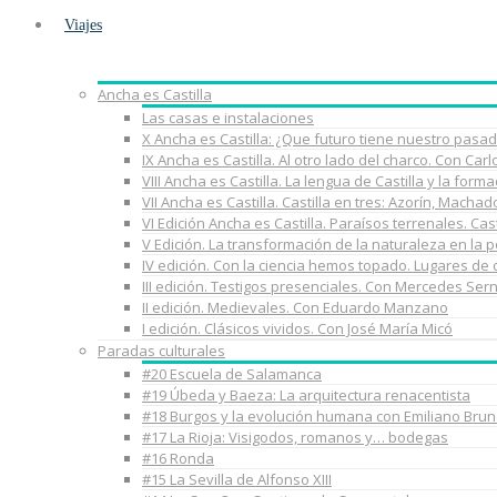
Viajes
Ancha es Castilla
Las casas e instalaciones
X Ancha es Castilla: ¿Que futuro tiene nuestro pasa
IX Ancha es Castilla. Al otro lado del charco. Con Car
VIII Ancha es Castilla. La lengua de Castilla y la fo
VII Ancha es Castilla. Castilla en tres: Azorín, Macha
VI Edición Ancha es Castilla. Paraísos terrenales. Cast
V Edición. La transformación de la naturaleza en la 
IV edición. Con la ciencia hemos topado. Lugares de
III edición. Testigos presenciales. Con Mercedes Ser
II edición. Medievales. Con Eduardo Manzano
I edición. Clásicos vividos. Con José María Micó
Paradas culturales
#20 Escuela de Salamanca
#19 Úbeda y Baeza: La arquitectura renacentista
#18 Burgos y la evolución humana con Emiliano Brun
#17 La Rioja: Visigodos, romanos y… bodegas
#16 Ronda
#15 La Sevilla de Alfonso XIII