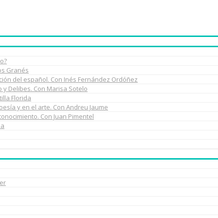
do?
los Granés
rmación del español. Con Inés Fernández Ordóñez
do y Delibes. Con Marisa Sotelo
illa Florida
poesía y en el arte. Con Andreu Jaume
 conocimiento. Con Juan Pimentel
na
er