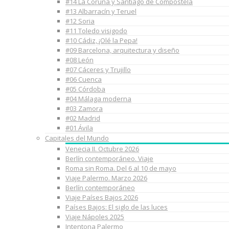
#14 La Coruña y Santiago de Compostela
#13 Albarracín y Teruel
#12 Soria
#11 Toledo visigodo
#10 Cádiz, ¡Olé la Pepa!
#09 Barcelona, arquitectura y diseño
#08 León
#07 Cáceres y Trujillo
#06 Cuenca
#05 Córdoba
#04 Málaga moderna
#03 Zamora
#02 Madrid
#01 Ávila
Capitales del Mundo
Venecia II. Octubre 2026
Berlín contemporáneo. Viaje
Roma sin Roma. Del 6 al 10 de mayo
Viaje Palermo. Marzo 2026
Berlín contemporáneo
Viaje Países Bajos 2026
Países Bajos: El siglo de las luces
Viaje Nápoles 2025
Intentona Palermo