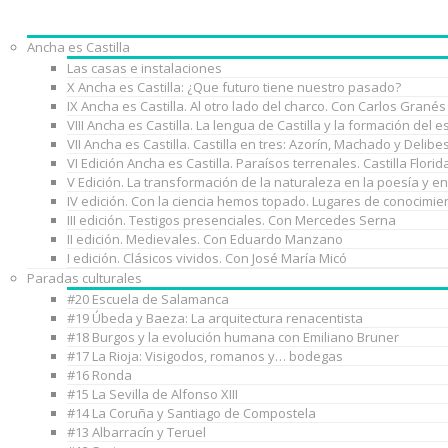
Ancha es Castilla
Las casas e instalaciones
X Ancha es Castilla: ¿Que futuro tiene nuestro pasado?
IX Ancha es Castilla. Al otro lado del charco. Con Carlos Granés
VIII Ancha es Castilla. La lengua de Castilla y la formación de
VII Ancha es Castilla. Castilla en tres: Azorín, Machado y Delib
VI Edición Ancha es Castilla. Paraísos terrenales. Castilla Florid
V Edición. La transformación de la naturaleza en la poesía y e
IV edición. Con la ciencia hemos topado. Lugares de conocimie
III edición. Testigos presenciales. Con Mercedes Serna
II edición. Medievales. Con Eduardo Manzano
I edición. Clásicos vividos. Con José María Micó
Paradas culturales
#20 Escuela de Salamanca
#19 Úbeda y Baeza: La arquitectura renacentista
#18 Burgos y la evolución humana con Emiliano Bruner
#17 La Rioja: Visigodos, romanos y… bodegas
#16 Ronda
#15 La Sevilla de Alfonso XIII
#14 La Coruña y Santiago de Compostela
#13 Albarracín y Teruel