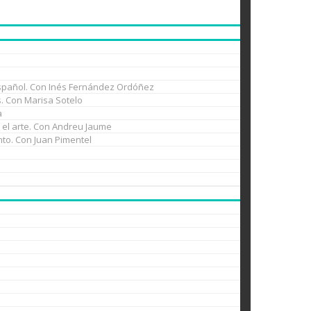
l español. Con Inés Fernández Ordóñez
es. Con Marisa Sotelo
a
n el arte. Con Andreu Jaume
nto. Con Juan Pimentel