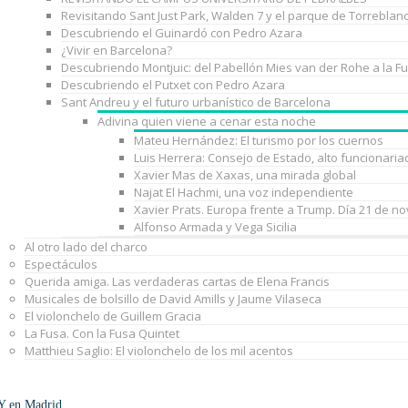
Revisitando Sant Just Park, Walden 7 y el parque de Torreblan
Descubriendo el Guinardó con Pedro Azara
¿Vivir en Barcelona?
Descubriendo Montjuic: del Pabellón Mies van der Rohe a la F
Descubriendo el Putxet con Pedro Azara
Sant Andreu y el futuro urbanístico de Barcelona
Adivina quien viene a cenar esta noche
Mateu Hernández: El turismo por los cuernos
Luis Herrera: Consejo de Estado, alto funcionaria
Xavier Mas de Xaxas, una mirada global
Najat El Hachmi, una voz independiente
Xavier Prats. Europa frente a Trump. Día 21 de n
Alfonso Armada y Vega Sicilia
Al otro lado del charco
Espectáculos
Querida amiga. Las verdaderas cartas de Elena Francis
Musicales de bolsillo de David Amills y Jaume Vilaseca
El violonchelo de Guillem Gracia
La Fusa. Con la Fusa Quintet
Matthieu Saglio: El violonchelo de los mil acentos
Y en Madrid…