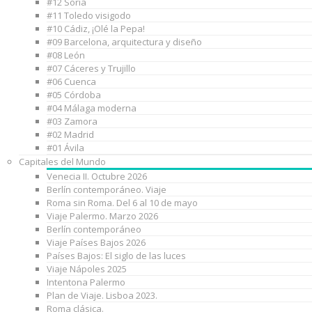
#12 Soria
#11 Toledo visigodo
#10 Cádiz, ¡Olé la Pepa!
#09 Barcelona, arquitectura y diseño
#08 León
#07 Cáceres y Trujillo
#06 Cuenca
#05 Córdoba
#04 Málaga moderna
#03 Zamora
#02 Madrid
#01 Ávila
Capitales del Mundo
Venecia II. Octubre 2026
Berlín contemporáneo. Viaje
Roma sin Roma. Del 6 al 10 de mayo
Viaje Palermo. Marzo 2026
Berlín contemporáneo
Viaje Países Bajos 2026
Países Bajos: El siglo de las luces
Viaje Nápoles 2025
Intentona Palermo
Plan de Viaje. Lisboa 2023.
Roma clásica.