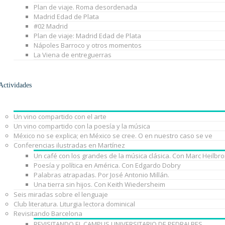
Plan de viaje. Roma desordenada
Madrid Edad de Plata
#02 Madrid
Plan de viaje: Madrid Edad de Plata
Nápoles Barroco y otros momentos
La Viena de entreguerras
Actividades
Un vino compartido con el arte
Un vino compartido con la poesía y la música
México no se explica; en México se cree. O en nuestro caso se ve
Conferencias ilustradas en Martínez
Un café con los grandes de la música clásica. Con Marc Heilbr
Poesía y política en América. Con Edgardo Dobry
Palabras atrapadas. Por José Antonio Millán.
Una tierra sin hijos. Con Keith Wiedersheim
Seis miradas sobre el lenguaje
Club literatura. Liturgia lectora dominical
Revisitando Barcelona
REVISITANDO EL CAMPUS UNIVERSITARIO DE PEDRALBES