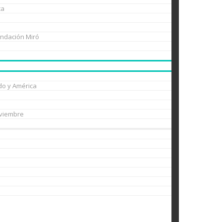
ca
undación Miró
do y América
oviembre