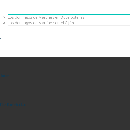
Los domingos de Martínez en Doce botellas
Los domingos de Martínez en el Gijón
Home
The Barcelonian