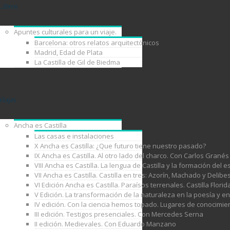
Libros
Apuntes culturales para un viaje.
Barcelona: otros relatos arquitectónicos
Madrid, Edad de Plata
La Castilla de Gil de Biedma
Viajes
Ancha es Castilla
Las casas e instalaciones
X Ancha es Castilla: ¿Que futuro tiene nuestro pasado?
IX Ancha es Castilla. Al otro lado del charco. Con Carlos Granés
VIII Ancha es Castilla. La lengua de Castilla y la formación de
VII Ancha es Castilla. Castilla en tres: Azorín, Machado y Delib
VI Edición Ancha es Castilla. Paraísos terrenales. Castilla Florid
V Edición. La transformación de la naturaleza en la poesía y e
IV edición. Con la ciencia hemos topado. Lugares de conocimie
III edición. Testigos presenciales. Con Mercedes Serna
II edición. Medievales. Con Eduardo Manzano