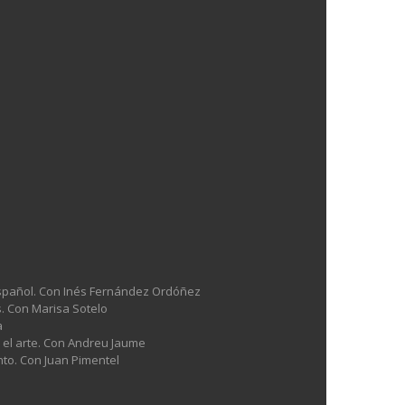
l español. Con Inés Fernández Ordóñez
es. Con Marisa Sotelo
a
n el arte. Con Andreu Jaume
nto. Con Juan Pimentel