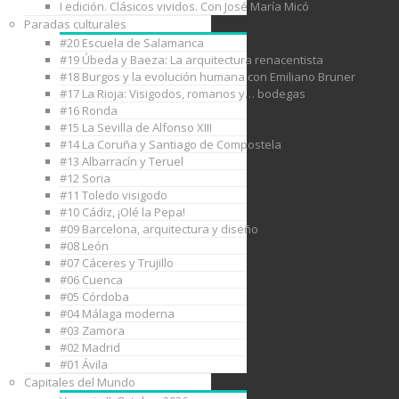
I edición. Clásicos vividos. Con José María Micó
Paradas culturales
#20 Escuela de Salamanca
#19 Úbeda y Baeza: La arquitectura renacentista
#18 Burgos y la evolución humana con Emiliano Bruner
#17 La Rioja: Visigodos, romanos y… bodegas
#16 Ronda
#15 La Sevilla de Alfonso XIII
#14 La Coruña y Santiago de Compostela
#13 Albarracín y Teruel
#12 Soria
#11 Toledo visigodo
#10 Cádiz, ¡Olé la Pepa!
#09 Barcelona, arquitectura y diseño
#08 León
#07 Cáceres y Trujillo
#06 Cuenca
#05 Córdoba
#04 Málaga moderna
#03 Zamora
#02 Madrid
#01 Ávila
Capitales del Mundo