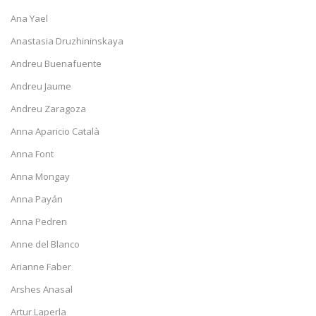
Ana Yael
Anastasia Druzhininskaya
Andreu Buenafuente
Andreu Jaume
Andreu Zaragoza
Anna Aparicio Català
Anna Font
Anna Mongay
Anna Payán
Anna Pedren
Anne del Blanco
Arianne Faber
Arshes Anasal
Artur Laperla