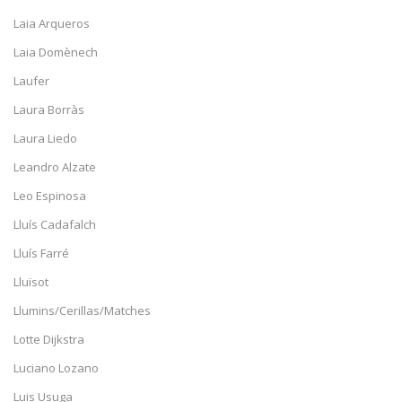
Laia Arqueros
Laia Domènech
Laufer
Laura Borràs
Laura Liedo
Leandro Alzate
Leo Espinosa
Lluís Cadafalch
Lluís Farré
Lluïsot
Llumins/Cerillas/Matches
Lotte Dijkstra
Luciano Lozano
Luis Usuga