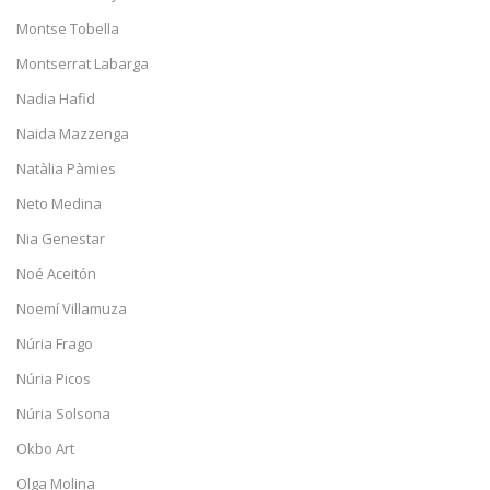
Montse Tobella
Montserrat Labarga
Nadia Hafid
Naida Mazzenga
Natàlia Pàmies
Neto Medina
Nia Genestar
Noé Aceitón
Noemí Villamuza
Núria Frago
Núria Picos
Núria Solsona
Okbo Art
Olga Molina