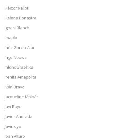
Hèctor Rallot
Helena Bonastre
Ignasi Blanch
Imapla
Inés Garcia-Albi
Inge Nouws
InlohoGraphics
Irenita Amapolita
Iván Bravo
Jacqueline Molnár
Javi Royo
Javier Andrada
Javirroyo
Joan Alturo