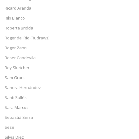
Ricard Aranda
Riki Blanco
Roberta Bridda
Roger del Río (Rudraws)
Roger Zanni
Roser Capdevila
Roy Sketcher
Sam Grant
Sandra Hernández
Santi Sallés
Sara Marcos
Sebastià Serra
Sesé
Silvia Díez