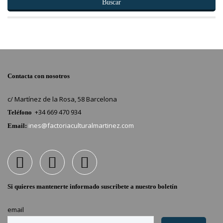
Buscar
Contacta con nosotros
c/ Martínez de la Rosa, 58 Barcelona
+34 669 470 934
Teléfono
ines@factoriaculturalmartinez.com
Email:
Si quieres mantenerte informado suscribete a nuestro boletín
email