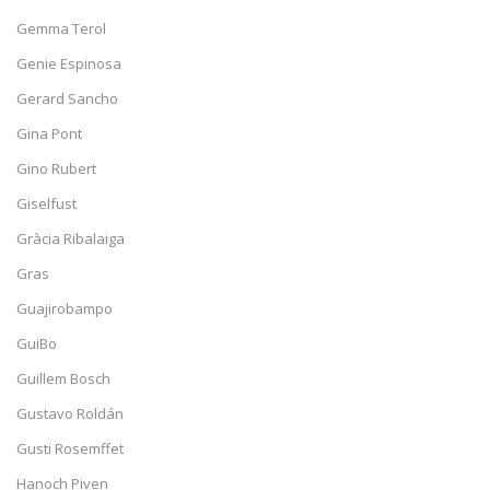
Gemma Terol
Genie Espinosa
Gerard Sancho
Gina Pont
Gino Rubert
Giselfust
Gràcia Ribalaiga
Gras
Guajirobampo
GuiBo
Guillem Bosch
Gustavo Roldán
Gusti Rosemffet
Hanoch Piven