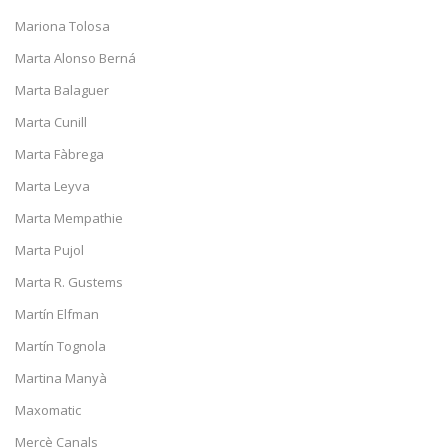
Mariona Tolosa
Marta Alonso Berná
Marta Balaguer
Marta Cunill
Marta Fàbrega
Marta Leyva
Marta Mempathie
Marta Pujol
Marta R. Gustems
Martín Elfman
Martín Tognola
Martina Manyà
Maxomatic
Mercè Canals