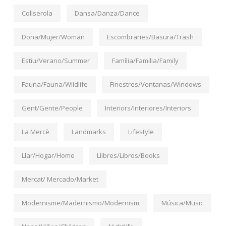
Collserola
Dansa/Danza/Dance
Dona/Mujer/Woman
Escombraries/Basura/Trash
Estiu/Verano/Summer
Família/Familia/Family
Fauna/Fauna/Wildlife
Finestres/Ventanas/Windows
Gent/Gente/People
Interiors/Interiores/Interiors
La Mercè
Landmarks
Lifestyle
Llar/Hogar/Home
Llibres/Libros/Books
Mercat/ Mercado/Market
Modernisme/Madernismo/Modernism
Música/Music