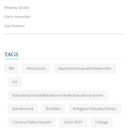
Weplay Studio
Xano Armenter
Xavi Ramiro
TAGS
8M
Amor/Love
Aquarela/Acuarela/Watercolor
Art
Barcelona Verda/Barcelona Verde/Barcelona Green
Barceloneta
Bici/Bike
Botigues/Tiendas/Shops
Carrers/Calles/Streets
CASA SEAT
Collage