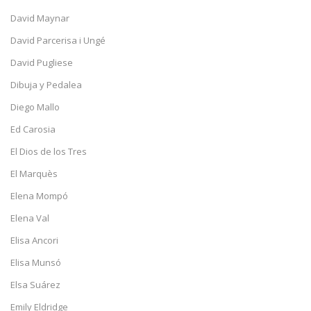
David Maynar
David Parcerisa i Ungé
David Pugliese
Dibuja y Pedalea
Diego Mallo
Ed Carosia
El Dios de los Tres
El Marquès
Elena Mompó
Elena Val
Elisa Ancori
Elisa Munsó
Elsa Suárez
Emily Eldridge