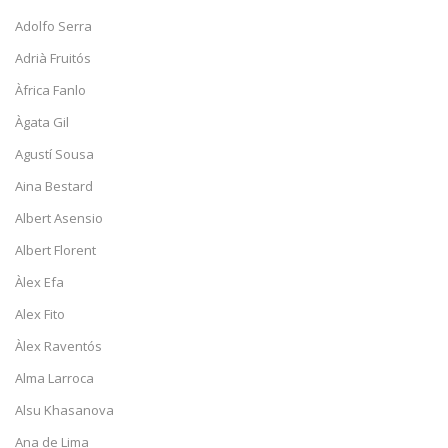
Adolfo Serra
Adrià Fruitós
Àfrica Fanlo
Àgata Gil
Agustí Sousa
Aina Bestard
Albert Asensio
Albert Florent
Àlex Efa
Alex Fito
Àlex Raventós
Alma Larroca
Alsu Khasanova
Ana de Lima