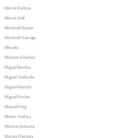
Mercè Darbra
Mercè Galí
Meritxell Duran
Meritxell Garriga
Mevaki
Michele Sclafani
Miguel Bustos
Miguel Gallardo
Miguel Manich
Miguel Porlan
Miquel Puig
Mister Andreu
Mònica Solsona
Monse Fransoy