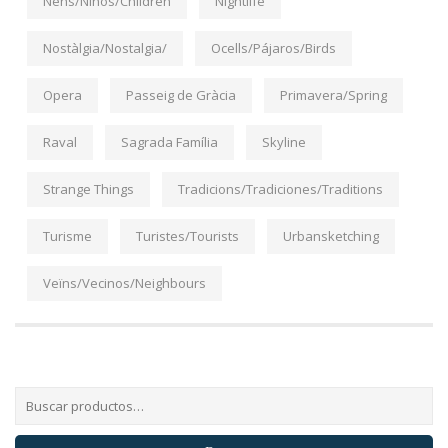
Nens/Niños/Children
Nightlife
Nostàlgia/Nostalgia/
Ocells/Pájaros/Birds
Opera
Passeig de Gràcia
Primavera/Spring
Raval
Sagrada Família
Skyline
Strange Things
Tradicions/Tradiciones/Traditions
Turisme
Turistes/Tourists
Urbansketching
Veïns/Vecinos/Neighbours