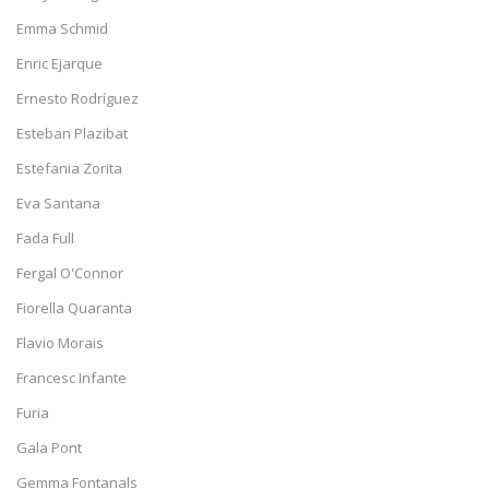
Emma Schmid
Enric Ejarque
Ernesto Rodríguez
Esteban Plazibat
Estefania Zorita
Eva Santana
Fada Full
Fergal O'Connor
Fiorella Quaranta
Flavio Morais
Francesc Infante
Furia
Gala Pont
Gemma Fontanals