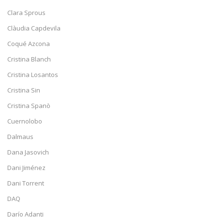
Clara Sprous
Clàudia Capdevila
Coqué Azcona
Cristina Blanch
Cristina Losantos
Cristina Sin
Cristina Spanò
Cuernolobo
Dalmaus
Dana Jasovich
Dani Jiménez
Dani Torrent
DAQ
Darío Adanti