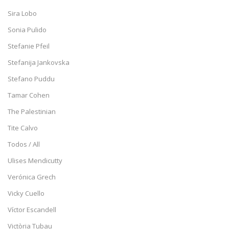
Sira Lobo
Sonia Pulido
Stefanie Pfeil
Stefanija Jankovska
Stefano Puddu
Tamar Cohen
The Palestinian
Tite Calvo
Todos / All
Ulises Mendicutty
Verónica Grech
Vicky Cuello
Víctor Escandell
Victòria Tubau