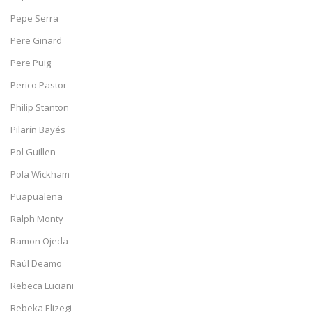
Pepe Serra
Pere Ginard
Pere Puig
Perico Pastor
Philip Stanton
Pilarín Bayés
Pol Guillen
Pola Wickham
Puapualena
Ralph Monty
Ramon Ojeda
Raúl Deamo
Rebeca Luciani
Rebeka Elizegi