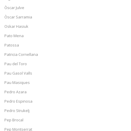
Òscar Julve
Òscar Sarramia
Oskar Hasiuk
Pato Mena
Patossa
Patricia Cornellana
Pau del Toro
Pau Gasol Valls
Pau Masiques
Pedro Azara
Pedro Espinosa
Pedro Strukelj
Pep Brocal
Pep Montserrat