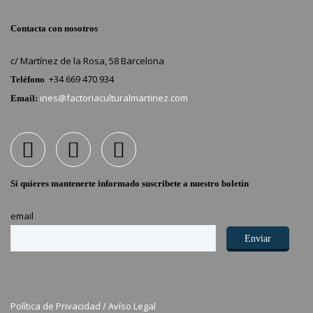
Contacta con nosotros
c/ Martínez de la Rosa, 58 Barcelona
+34 669 470 934
Teléfono
ines@factoriaculturalmartinez.com
Email:
Si quieres mantenerte informado suscribete a nuestro boletín
email
Política de Privacidad /
Avíso Legal