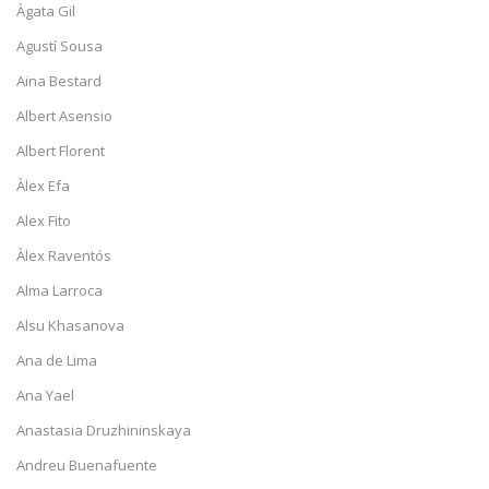
Àgata Gil
Agustí Sousa
Aina Bestard
Albert Asensio
Albert Florent
Àlex Efa
Alex Fito
Àlex Raventós
Alma Larroca
Alsu Khasanova
Ana de Lima
Ana Yael
Anastasia Druzhininskaya
Andreu Buenafuente