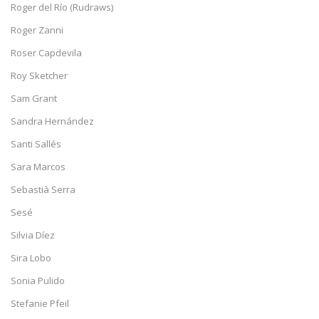
Roger del Río (Rudraws)
Roger Zanni
Roser Capdevila
Roy Sketcher
Sam Grant
Sandra Hernández
Santi Sallés
Sara Marcos
Sebastià Serra
Sesé
Silvia Díez
Sira Lobo
Sonia Pulido
Stefanie Pfeil