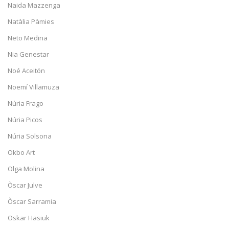
Naida Mazzenga
Natàlia Pàmies
Neto Medina
Nia Genestar
Noé Aceitón
Noemí Villamuza
Núria Frago
Núria Picos
Núria Solsona
Okbo Art
Olga Molina
Òscar Julve
Òscar Sarramia
Oskar Hasiuk