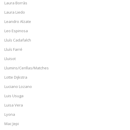
Laura Borràs
Laura Liedo
Leandro Alzate
Leo Espinosa
Lluís Cadafalch
Lluís Farré
Lluïsot
Llumins/Cerillas/Matches
Lotte Dijkstra
Luciano Lozano
Luis Usuga
Luisa Vera
Lyona
Mac Jepi