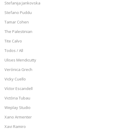
Stefanija Jankovska
Stefano Puddu
Tamar Cohen
The Palestinian
Tite Calvo
Todos / All
Ulises Mendicutty
Verónica Grech
Vicky Cuello
Víctor Escandell
Victòria Tubau
Weplay Studio
Xano Armenter
Xavi Ramiro