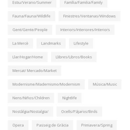
Estiu/Verano/Summer
Família/Familia/Family
Fauna/Fauna/Wildlife
Finestres/Ventanas/Windows
Gent/Gente/People
Interiors/Interiores/Interiors
La Mercè
Landmarks
Lifestyle
Llar/Hogar/Home
Llibres/Libros/Books
Mercat/ Mercado/Market
Modernisme/Madernismo/Modernism
Música/Music
Nens/Niños/Children
Nightlife
Nostàlgia/Nostalgia/
Ocells/Pájaros/Birds
Opera
Passeig de Gràcia
Primavera/Spring