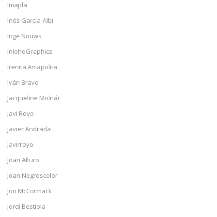
Imapla
Inés Garcia-Albi
Inge Nouws
InlohoGraphics
Irenita Amapolita
Iván Bravo
Jacqueline Molnár
Javi Royo
Javier Andrada
Javirroyo
Joan Alturo
Joan Negrescolor
Jon McCormack
Jordi Bestiola