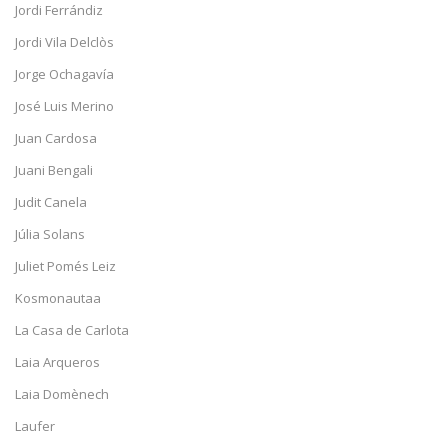
Jordi Ferrándiz
Jordi Vila Delclòs
Jorge Ochagavía
José Luis Merino
Juan Cardosa
Juani Bengali
Judit Canela
Júlia Solans
Juliet Pomés Leiz
Kosmonautaa
La Casa de Carlota
Laia Arqueros
Laia Domènech
Laufer