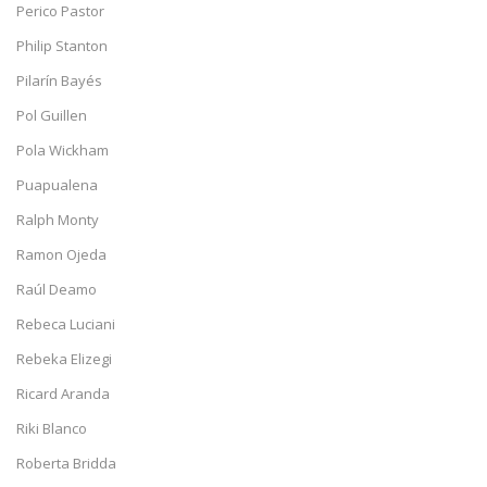
Perico Pastor
Philip Stanton
Pilarín Bayés
Pol Guillen
Pola Wickham
Puapualena
Ralph Monty
Ramon Ojeda
Raúl Deamo
Rebeca Luciani
Rebeka Elizegi
Ricard Aranda
Riki Blanco
Roberta Bridda