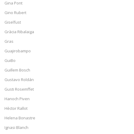
Gina Pont
Gino Rubert
Giselfust
Gràcia Ribalaiga
Gras
Guajirobampo
GuiBo
Guillem Bosch
Gustavo Roldán
Gusti Rosemffet
Hanoch Piven
Hèctor Rallot
Helena Bonastre
Ignasi Blanch