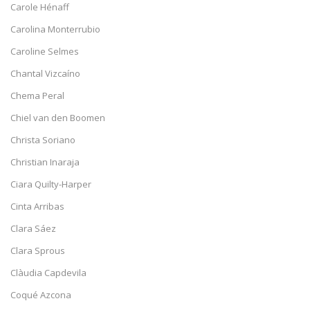
Carole Hénaff
Carolina Monterrubio
Caroline Selmes
Chantal Vizcaíno
Chema Peral
Chiel van den Boomen
Christa Soriano
Christian Inaraja
Ciara Quilty-Harper
Cinta Arribas
Clara Sáez
Clara Sprous
Clàudia Capdevila
Coqué Azcona