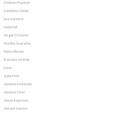
Esteban Plazibat
Estefania Zorita
Eva Santana
Fada Full
Fergal O'Connor
Fiorella Quaranta
Flavio Morais
Francesc Infante
Furia
Gala Pont
Gemma Fontanals
Gemma Terol
Genie Espinosa
Gerard Sancho