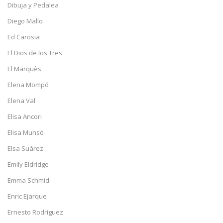
Dibuja y Pedalea
Diego Mallo
Ed Carosia
El Dios de los Tres
El Marquès
Elena Mompó
Elena Val
Elisa Ancori
Elisa Munsó
Elsa Suárez
Emily Eldridge
Emma Schmid
Enric Ejarque
Ernesto Rodríguez