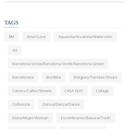
TAGS
8M
Amor/Love
Aquarela/Acuarela/Watercolor
Art
Barcelona Verda/Barcelona Verde/Barcelona Green
Barceloneta
Bici/Bike
Botigues/Tiendas/Shops
Carrers/Calles/Streets
CASA SEAT
Collage
Collserola
Dansa/Danza/Dance
Dona/Mujer/Woman
Escombraries/Basura/Trash