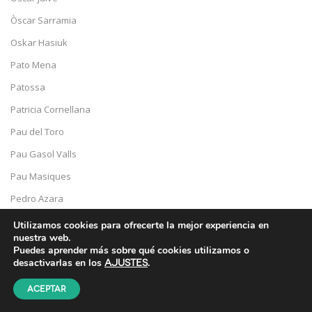
Òscar Sarramia
Oskar Hasiuk
Pato Mena
Patossa
Patricia Cornellana
Pau del Toro
Pau Gasol Valls
Pau Masiques
Pedro Azara
Pedro Espinosa
Utilizamos cookies para ofrecerte la mejor experiencia en
nuestra web.
Pedro Strukelj
Puedes aprender más sobre qué cookies utilizamos o
desactivarlas en los
.
ajustes
Pep Brocal
Pep Montserrat
Aceptar
Pepe Serra