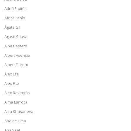
Adrià Fruitós
Àfrica Fanlo
Àgata Gil
Agustí Sousa
Aina Bestard
Albert Asensio
Albert Florent
Àlex Efa
Alex Fito
Àlex Raventós
Alma Larroca
Alsu Khasanova
Ana de Lima
Ana Yael