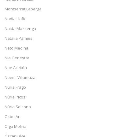
Montserrat Labarga
Nadia Hafid
Naida Mazzenga
Natàlia Pàmies
Neto Medina
Nia Genestar
Noé Aceitón
Noemí Villamuza
Núria Frago
Núria Picos
Núria Solsona
Okbo Art
Olga Molina
Òscar Julve