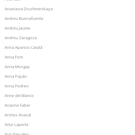
Anastasia Druzhininskaya
Andreu Buenafuente
Andreu Jaume
Andreu Zaragoza
Anna Aparicio Català
Anna Font
Anna Mongay
Anna Payán
Anna Pedren
Anne del Blanco
Arianne Faber
Arshes Anasal
Artur Laperla
Asis Percales