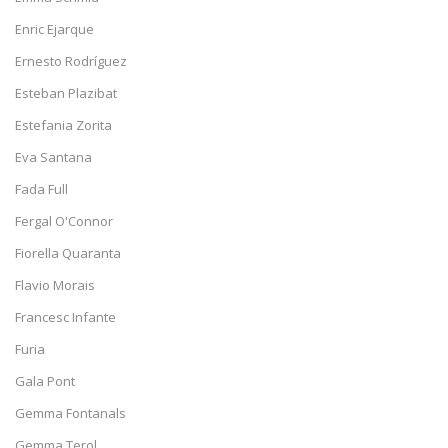
Enric Ejarque
Ernesto Rodríguez
Esteban Plazibat
Estefania Zorita
Eva Santana
Fada Full
Fergal O'Connor
Fiorella Quaranta
Flavio Morais
Francesc Infante
Furia
Gala Pont
Gemma Fontanals
Gemma Terol