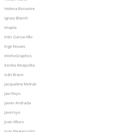
Helena Bonastre
Ignasi Blanch
Imapla
Inés Garcia-Albi
Inge Nouws
InlohoGraphics
Irenita Amapolita
Iván Bravo
Jacqueline Molnár
Javi Royo
Javier Andrada
Javirroyo
Joan Alturo
Joan Negrescolor