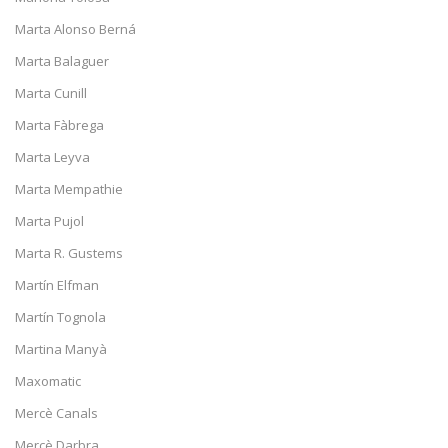
Marta Alonso Berná
Marta Balaguer
Marta Cunill
Marta Fàbrega
Marta Leyva
Marta Mempathie
Marta Pujol
Marta R. Gustems
Martín Elfman
Martín Tognola
Martina Manyà
Maxomatic
Mercè Canals
Mercè Darbra