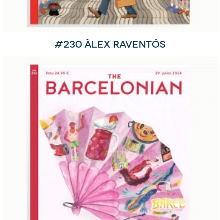
#230 Àlex Raventós