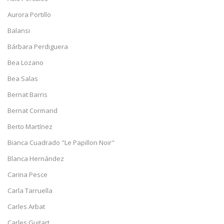
Aurora Portillo
Balansi
Bárbara Perdiguera
Bea Lozano
Bea Salas
Bernat Barris
Bernat Cormand
Berto Martínez
Bianca Cuadrado "Le Papillon Noir"
Blanca Hernández
Carina Pesce
Carla Tarruella
Carles Arbat
Carles Guitart