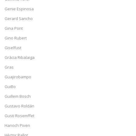
Genie Espinosa
Gerard Sancho
Gina Pont
Gino Rubert
Giselfust
Gràcia Ribalaiga
Gras
Guajirobampo
GuiBo
Guillem Bosch
Gustavo Roldán
Gusti Rosemffet
Hanoch Piven
Hèctor Rallot