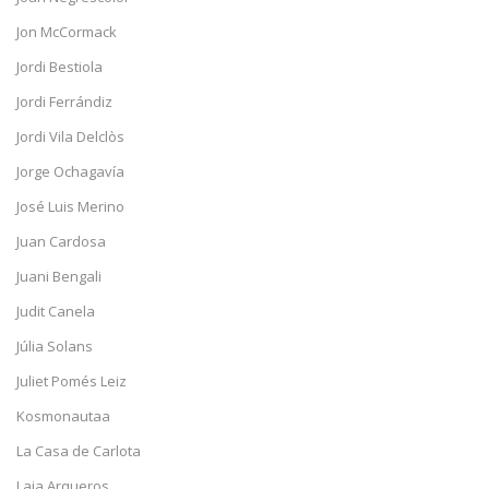
Jon McCormack
Jordi Bestiola
Jordi Ferrándiz
Jordi Vila Delclòs
Jorge Ochagavía
José Luis Merino
Juan Cardosa
Juani Bengali
Judit Canela
Júlia Solans
Juliet Pomés Leiz
Kosmonautaa
La Casa de Carlota
Laia Arqueros