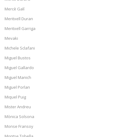
Mercè Galí
Meritxell Duran
Meritxell Garriga
Mevaki
Michele Sclafani
Miguel Bustos
Miguel Gallardo
Miguel Manich
Miguel Porlan
Miquel Puig
Mister Andreu
Mònica Solsona
Monse Fransoy
Montse Tobella