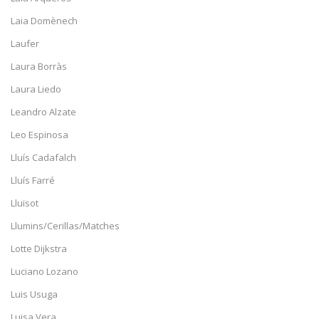
Laia Domènech
Laufer
Laura Borràs
Laura Liedo
Leandro Alzate
Leo Espinosa
Lluís Cadafalch
Lluís Farré
Lluïsot
Llumins/Cerillas/Matches
Lotte Dijkstra
Luciano Lozano
Luis Usuga
Luisa Vera