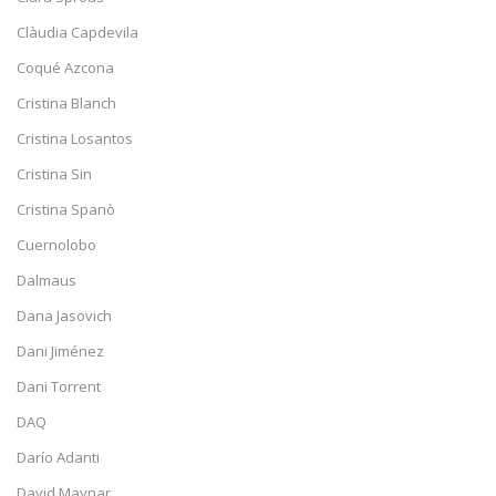
Clàudia Capdevila
Coqué Azcona
Cristina Blanch
Cristina Losantos
Cristina Sin
Cristina Spanò
Cuernolobo
Dalmaus
Dana Jasovich
Dani Jiménez
Dani Torrent
DAQ
Darío Adanti
David Maynar