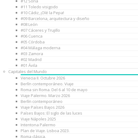
#12 Soria
#11 Toledo visigodo
#10 Cádiz, ¡Olé la Pepa!
#09 Barcelona, arquitectura y diseño
#08 León
#07 Cáceres y Trujillo
#06 Cuenca
#05 Córdoba
#04 Málaga moderna
#03 Zamora
#02 Madrid
#01 Ávila
Capitales del Mundo
Venecia II. Octubre 2026
Berlín contemporáneo. Viaje
Roma sin Roma. Del 6 al 10 de mayo
Viaje Palermo. Marzo 2026
Berlín contemporáneo
Viaje Países Bajos 2026
Países Bajos: El siglo de las luces
Viaje Nápoles 2025
Intentona Palermo
Plan de Viaje. Lisboa 2023.
Roma clásica.