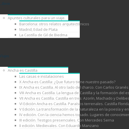
Libros
Apuntes culturales para un viaje.
Barcelona: otros relatos arquitectónicos
Madrid, Edad de Plata
La Castilla de Gil de Biedma
Viajes
Ancha es Castilla
Las casas e instalaciones
X Ancha es Castilla: ¿Que futuro tiene nuestro pasado?
IX Ancha es Castilla. Al otro lado del charco. Con Carlos Granés
VIII Ancha es Castilla. La lengua de Castilla y la formación de
VII Ancha es Castilla. Castilla en tres: Azorín, Machado y Delib
VI Edición Ancha es Castilla. Paraísos terrenales. Castilla Florid
V Edición. La transformación de la naturaleza en la poesía y e
IV edición. Con la ciencia hemos topado. Lugares de conocimie
III edición. Testigos presenciales. Con Mercedes Serna
II edición. Medievales. Con Eduardo Manzano