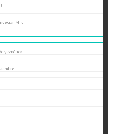
ca
undación Miró
do y América
oviembre