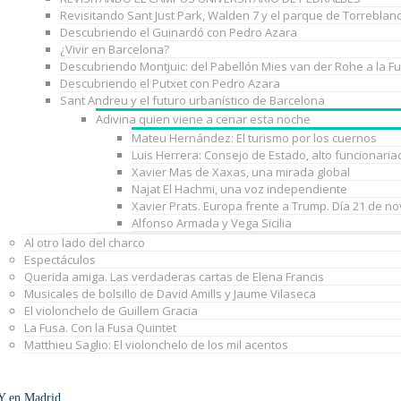
Revisitando Sant Just Park, Walden 7 y el parque de Torreblan
Descubriendo el Guinardó con Pedro Azara
¿Vivir en Barcelona?
Descubriendo Montjuic: del Pabellón Mies van der Rohe a la F
Descubriendo el Putxet con Pedro Azara
Sant Andreu y el futuro urbanístico de Barcelona
Adivina quien viene a cenar esta noche
Mateu Hernández: El turismo por los cuernos
Luis Herrera: Consejo de Estado, alto funcionaria
Xavier Mas de Xaxas, una mirada global
Najat El Hachmi, una voz independiente
Xavier Prats. Europa frente a Trump. Día 21 de n
Alfonso Armada y Vega Sicilia
Al otro lado del charco
Espectáculos
Querida amiga. Las verdaderas cartas de Elena Francis
Musicales de bolsillo de David Amills y Jaume Vilaseca
El violonchelo de Guillem Gracia
La Fusa. Con la Fusa Quintet
Matthieu Saglio: El violonchelo de los mil acentos
Y en Madrid…