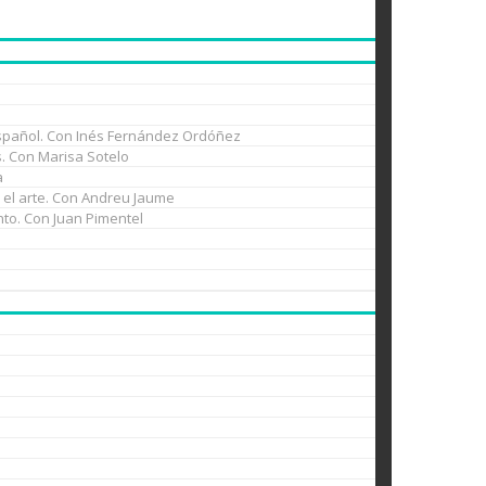
l español. Con Inés Fernández Ordóñez
es. Con Marisa Sotelo
a
n el arte. Con Andreu Jaume
nto. Con Juan Pimentel