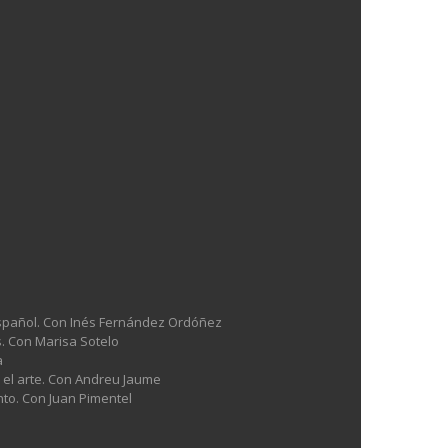
l español. Con Inés Fernández Ordóñez
es. Con Marisa Sotelo
a
n el arte. Con Andreu Jaume
nto. Con Juan Pimentel