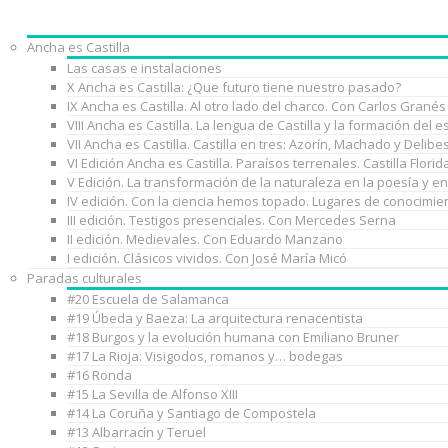
Ancha es Castilla
Las casas e instalaciones
X Ancha es Castilla: ¿Que futuro tiene nuestro pasado?
IX Ancha es Castilla. Al otro lado del charco. Con Carlos Granés
VIII Ancha es Castilla. La lengua de Castilla y la formación de
VII Ancha es Castilla. Castilla en tres: Azorín, Machado y Delib
VI Edición Ancha es Castilla. Paraísos terrenales. Castilla Florid
V Edición. La transformación de la naturaleza en la poesía y e
IV edición. Con la ciencia hemos topado. Lugares de conocimie
III edición. Testigos presenciales. Con Mercedes Serna
II edición. Medievales. Con Eduardo Manzano
I edición. Clásicos vividos. Con José María Micó
Paradas culturales
#20 Escuela de Salamanca
#19 Úbeda y Baeza: La arquitectura renacentista
#18 Burgos y la evolución humana con Emiliano Bruner
#17 La Rioja: Visigodos, romanos y… bodegas
#16 Ronda
#15 La Sevilla de Alfonso XIII
#14 La Coruña y Santiago de Compostela
#13 Albarracín y Teruel