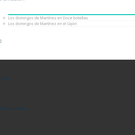
Los domingos de Martínez en Doce botellas
Los domingos de Martínez en el Gijón
Home
The Barcelonian