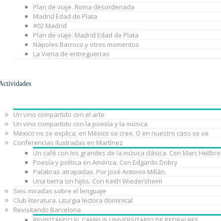
Plan de viaje. Roma desordenada
Madrid Edad de Plata
#02 Madrid
Plan de viaje: Madrid Edad de Plata
Nápoles Barroco y otros momentos
La Viena de entreguerras
Actividades
Un vino compartido con el arte
Un vino compartido con la poesía y la música
México no se explica; en México se cree. O en nuestro caso se ve
Conferencias ilustradas en Martínez
Un café con los grandes de la música clásica. Con Marc Heilbr
Poesía y política en América. Con Edgardo Dobry
Palabras atrapadas. Por José Antonio Millán.
Una tierra sin hijos. Con Keith Wiedersheim
Seis miradas sobre el lenguaje
Club literatura. Liturgia lectora dominical
Revisitando Barcelona
REVISITANDO EL CAMPUS UNIVERSITARIO DE PEDRALBES