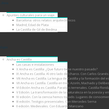
Libros
Apuntes culturales para un viaje.
Barcelona: otros relatos arquitectónicos
Madrid, Edad de Plata
La Castilla de Gil de Biedma
Viajes
Ancha es Castilla
Las casas e instalaciones
X Ancha es Castilla: ¿Que futuro tiene nuestro pasado?
IX Ancha es Castilla. Al otro lado del charco. Con Carlos Granés
VIII Ancha es Castilla. La lengua de Castilla y la formación de
VII Ancha es Castilla. Castilla en tres: Azorín, Machado y Delib
VI Edición Ancha es Castilla. Paraísos terrenales. Castilla Florid
V Edición. La transformación de la naturaleza en la poesía y e
IV edición. Con la ciencia hemos topado. Lugares de conocimie
III edición. Testigos presenciales. Con Mercedes Serna
II edición. Medievales. Con Eduardo Manzano