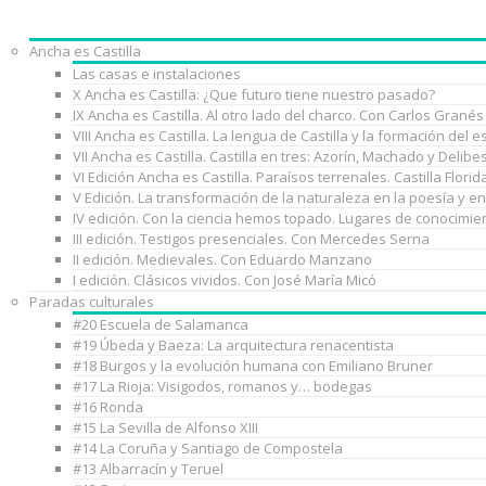
Ancha es Castilla
Las casas e instalaciones
X Ancha es Castilla: ¿Que futuro tiene nuestro pasado?
IX Ancha es Castilla. Al otro lado del charco. Con Carlos Granés
VIII Ancha es Castilla. La lengua de Castilla y la formación de
VII Ancha es Castilla. Castilla en tres: Azorín, Machado y Delib
VI Edición Ancha es Castilla. Paraísos terrenales. Castilla Florid
V Edición. La transformación de la naturaleza en la poesía y e
IV edición. Con la ciencia hemos topado. Lugares de conocimie
III edición. Testigos presenciales. Con Mercedes Serna
II edición. Medievales. Con Eduardo Manzano
I edición. Clásicos vividos. Con José María Micó
Paradas culturales
#20 Escuela de Salamanca
#19 Úbeda y Baeza: La arquitectura renacentista
#18 Burgos y la evolución humana con Emiliano Bruner
#17 La Rioja: Visigodos, romanos y… bodegas
#16 Ronda
#15 La Sevilla de Alfonso XIII
#14 La Coruña y Santiago de Compostela
#13 Albarracín y Teruel