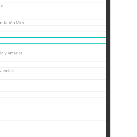
ca
undación Miró
do y América
oviembre