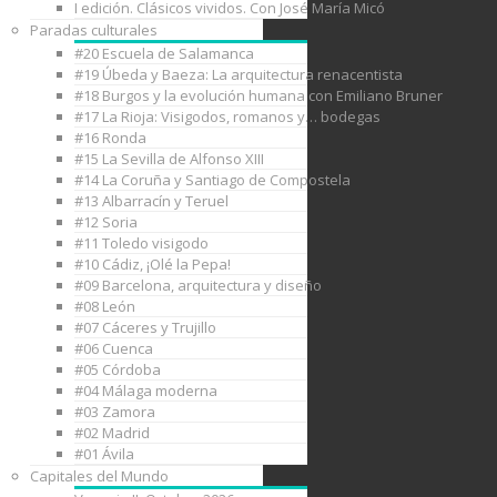
I edición. Clásicos vividos. Con José María Micó
Paradas culturales
#20 Escuela de Salamanca
#19 Úbeda y Baeza: La arquitectura renacentista
#18 Burgos y la evolución humana con Emiliano Bruner
#17 La Rioja: Visigodos, romanos y… bodegas
#16 Ronda
#15 La Sevilla de Alfonso XIII
#14 La Coruña y Santiago de Compostela
#13 Albarracín y Teruel
#12 Soria
#11 Toledo visigodo
#10 Cádiz, ¡Olé la Pepa!
#09 Barcelona, arquitectura y diseño
#08 León
#07 Cáceres y Trujillo
#06 Cuenca
#05 Córdoba
#04 Málaga moderna
#03 Zamora
#02 Madrid
#01 Ávila
Capitales del Mundo