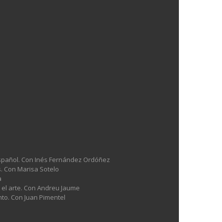
l español. Con Inés Fernández Ordóñez
es. Con Marisa Sotelo
a
n el arte. Con Andreu Jaume
nto. Con Juan Pimentel