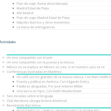
Plan de viaje. Roma desordenada
Madrid Edad de Plata
#02 Madrid
Plan de viaje: Madrid Edad de Plata
Nápoles Barroco y otros momentos
La Viena de entreguerras
Actividades
Un vino compartido con el arte
Un vino compartido con la poesía y la música
México no se explica; en México se cree. O en nuestro caso se ve
Conferencias ilustradas en Martínez
Un café con los grandes de la música clásica. Con Marc Heilbr
Poesía y política en América. Con Edgardo Dobry
Palabras atrapadas. Por José Antonio Millán.
Una tierra sin hijos. Con Keith Wiedersheim
Seis miradas sobre el lenguaje
Club literatura. Liturgia lectora dominical
Revisitando Barcelona
REVISITANDO EL CAMPUS UNIVERSITARIO DE PEDRALBES