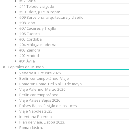
#12 Soria
#11 Toledo visigodo
#10 Cádiz, ¡Olé la Pepa!
#09 Barcelona, arquitectura y diseño
#08 León
#07 Cáceres y Trujillo
#06 Cuenca
#05 Córdoba
#04 Málaga moderna
#03 Zamora
#02 Madrid
#01 Ávila
Capitales del Mundo
Venecia II. Octubre 2026
Berlín contemporáneo. Viaje
Roma sin Roma. Del 6 al 10 de mayo
Viaje Palermo. Marzo 2026
Berlín contemporáneo
Viaje Países Bajos 2026
Países Bajos: El siglo de las luces
Viaje Nápoles 2025
Intentona Palermo
Plan de Viaje. Lisboa 2023.
Roma clásica.