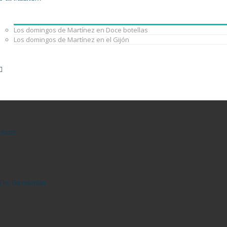
Los domingos de Martínez en Doce botellas
Los domingos de Martínez en el Gijón
Home
The Barcelonian