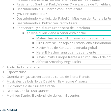
Revisitando Sant Just Park, Walden 7 y el parque de Torreblan
Descubriendo el Guinardó con Pedro Azara
¿Vivir en Barcelona?
Descubriendo Montjuic: del Pabellón Mies van der Rohe a la F
Descubriendo el Putxet con Pedro Azara
Sant Andreu y el futuro urbanístico de Barcelona
Adivina quien viene a cenar esta noche
Mateu Hernández: El turismo por los cuernos
Luis Herrera: Consejo de Estado, alto funcionaria
Xavier Mas de Xaxas, una mirada global
Najat El Hachmi, una voz independiente
Xavier Prats. Europa frente a Trump. Día 21 de n
Alfonso Armada y Vega Sicilia
Al otro lado del charco
Espectáculos
Querida amiga. Las verdaderas cartas de Elena Francis
Musicales de bolsillo de David Amills y Jaume Vilaseca
El violonchelo de Guillem Gracia
La Fusa. Con la Fusa Quintet
Matthieu Saglio: El violonchelo de los mil acentos
Y en Madrid…