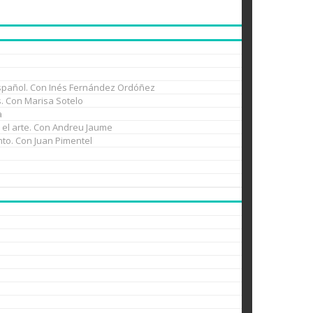
l español. Con Inés Fernández Ordóñez
es. Con Marisa Sotelo
a
n el arte. Con Andreu Jaume
nto. Con Juan Pimentel