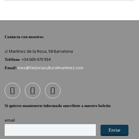
Contacta con nosotros
c/ Martínez de la Rosa, 58 Barcelona
+34 669 470 934
Teléfono
ines@factoriaculturalmartinez.com
Email:
Si quieres mantenerte informado suscribete a nuestro boletín
email