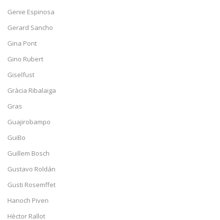
Genie Espinosa
Gerard Sancho
Gina Pont
Gino Rubert
Giselfust
Gràcia Ribalaiga
Gras
Guajirobampo
GuiBo
Guillem Bosch
Gustavo Roldán
Gusti Rosemffet
Hanoch Piven
Hèctor Rallot