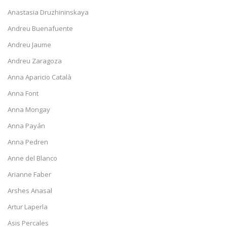
Anastasia Druzhininskaya
Andreu Buenafuente
Andreu Jaume
Andreu Zaragoza
Anna Aparicio Català
Anna Font
Anna Mongay
Anna Payán
Anna Pedren
Anne del Blanco
Arianne Faber
Arshes Anasal
Artur Laperla
Asis Percales