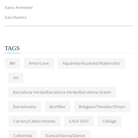
Xano Armenter
Xavi Ramiro
TAGS
8M
Amor/Love
Aquarela/Acuarela/Watercolor
Art
Barcelona Verda/Barcelona Verde/Barcelona Green
Barceloneta
Bici/Bike
Botigues/Tiendas/Shops
Carrers/Calles/Streets
CASA SEAT
Collage
Collserola
Dansa/Danza/Dance