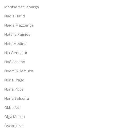
Montserrat Labarga
Nadia Hafid
Naida Mazzenga
Natàlia Pàmies
Neto Medina
Nia Genestar
Noé Aceitón
Noemí Villamuza
Núria Frago
Núria Picos
Núria Solsona
Okbo Art
Olga Molina
Òscar Julve