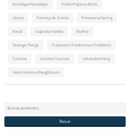
Nostàlgia/Nostalgia/
Ocells/Pájaros/Birds
Opera
Passeig de Gràcia
Primavera/Spring
Raval
Sagrada Família
Skyline
Strange Things
Tradicions/Tradiciones/Traditions
Turisme
Turistes/Tourists
Urbansketching
Veïns/Vecinos/Neighbours
Buscar