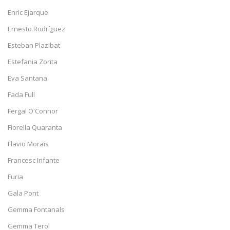
Enric Ejarque
Ernesto Rodríguez
Esteban Plazibat
Estefania Zorita
Eva Santana
Fada Full
Fergal O'Connor
Fiorella Quaranta
Flavio Morais
Francesc Infante
Furia
Gala Pont
Gemma Fontanals
Gemma Terol