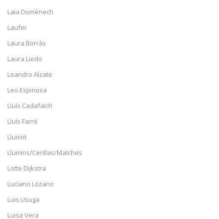
Laia Domènech
Laufer
Laura Borràs
Laura Liedo
Leandro Alzate
Leo Espinosa
Lluís Cadafalch
Lluís Farré
Lluïsot
Llumins/Cerillas/Matches
Lotte Dijkstra
Luciano Lozano
Luis Usuga
Luisa Vera