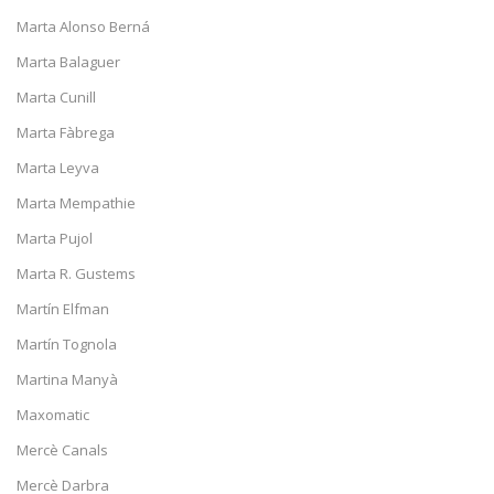
Marta Alonso Berná
Marta Balaguer
Marta Cunill
Marta Fàbrega
Marta Leyva
Marta Mempathie
Marta Pujol
Marta R. Gustems
Martín Elfman
Martín Tognola
Martina Manyà
Maxomatic
Mercè Canals
Mercè Darbra