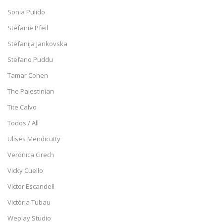
Sonia Pulido
Stefanie Pfeil
Stefanija Jankovska
Stefano Puddu
Tamar Cohen
The Palestinian
Tite Calvo
Todos / All
Ulises Mendicutty
Verónica Grech
Vicky Cuello
Víctor Escandell
Victòria Tubau
Weplay Studio