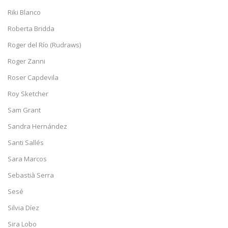
Riki Blanco
Roberta Bridda
Roger del Río (Rudraws)
Roger Zanni
Roser Capdevila
Roy Sketcher
Sam Grant
Sandra Hernández
Santi Sallés
Sara Marcos
Sebastià Serra
Sesé
Silvia Díez
Sira Lobo