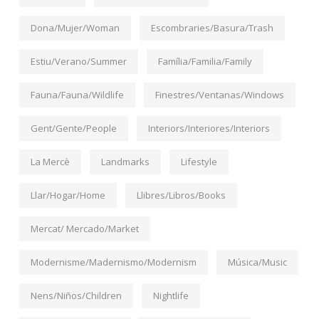
Dona/Mujer/Woman
Escombraries/Basura/Trash
Estiu/Verano/Summer
Família/Familia/Family
Fauna/Fauna/Wildlife
Finestres/Ventanas/Windows
Gent/Gente/People
Interiors/Interiores/Interiors
La Mercè
Landmarks
Lifestyle
Llar/Hogar/Home
Llibres/Libros/Books
Mercat/ Mercado/Market
Modernisme/Madernismo/Modernism
Música/Music
Nens/Niños/Children
Nightlife