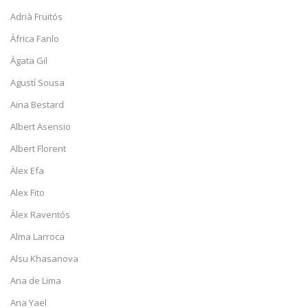
Adrià Fruitós
Àfrica Fanlo
Àgata Gil
Agustí Sousa
Aina Bestard
Albert Asensio
Albert Florent
Àlex Efa
Alex Fito
Àlex Raventós
Alma Larroca
Alsu Khasanova
Ana de Lima
Ana Yael