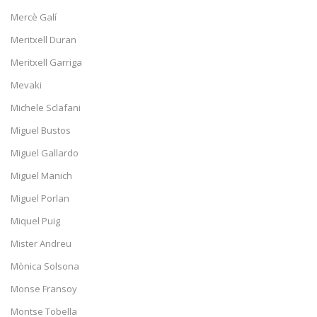
Mercè Galí
Meritxell Duran
Meritxell Garriga
Mevaki
Michele Sclafani
Miguel Bustos
Miguel Gallardo
Miguel Manich
Miguel Porlan
Miquel Puig
Mister Andreu
Mònica Solsona
Monse Fransoy
Montse Tobella