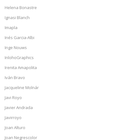
Helena Bonastre
Ignasi Blanch
Imapla
Inés Garcia-Albi
Inge Nouws
InlohoGraphics
Irenita Amapolita
Iván Bravo
Jacqueline Molnár
Javi Royo
Javier Andrada
Javirroyo
Joan Alturo
Joan Negrescolor