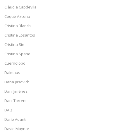
Clàudia Capdevila
Coqué Azcona
Cristina Blanch
Cristina Losantos
Cristina Sin
Cristina Spanò
Cuernolobo
Dalmaus
Dana Jasovich
Dani Jiménez
Dani Torrent
DAQ
Darío Adanti
David Maynar