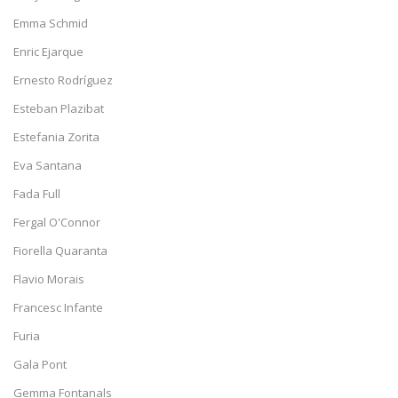
Emma Schmid
Enric Ejarque
Ernesto Rodríguez
Esteban Plazibat
Estefania Zorita
Eva Santana
Fada Full
Fergal O'Connor
Fiorella Quaranta
Flavio Morais
Francesc Infante
Furia
Gala Pont
Gemma Fontanals