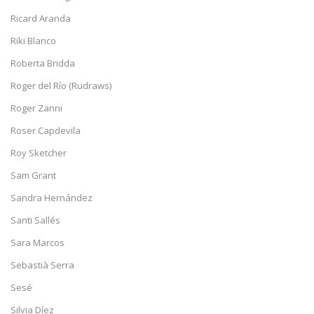
Ricard Aranda
Riki Blanco
Roberta Bridda
Roger del Río (Rudraws)
Roger Zanni
Roser Capdevila
Roy Sketcher
Sam Grant
Sandra Hernández
Santi Sallés
Sara Marcos
Sebastià Serra
Sesé
Silvia Díez