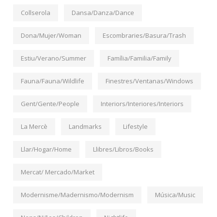
Collserola
Dansa/Danza/Dance
Dona/Mujer/Woman
Escombraries/Basura/Trash
Estiu/Verano/Summer
Família/Familia/Family
Fauna/Fauna/Wildlife
Finestres/Ventanas/Windows
Gent/Gente/People
Interiors/Interiores/Interiors
La Mercè
Landmarks
Lifestyle
Llar/Hogar/Home
Llibres/Libros/Books
Mercat/ Mercado/Market
Modernisme/Madernismo/Modernism
Música/Music