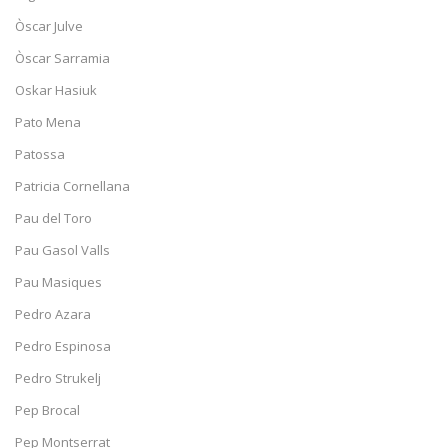
Òscar Julve
Òscar Sarramia
Oskar Hasiuk
Pato Mena
Patossa
Patricia Cornellana
Pau del Toro
Pau Gasol Valls
Pau Masiques
Pedro Azara
Pedro Espinosa
Pedro Strukelj
Pep Brocal
Pep Montserrat