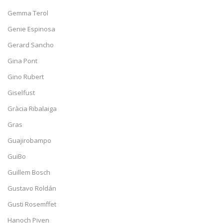
Gemma Terol
Genie Espinosa
Gerard Sancho
Gina Pont
Gino Rubert
Giselfust
Gràcia Ribalaiga
Gras
Guajirobampo
GuiBo
Guillem Bosch
Gustavo Roldán
Gusti Rosemffet
Hanoch Piven