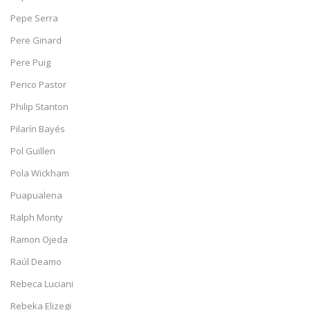
Pepe Serra
Pere Ginard
Pere Puig
Perico Pastor
Philip Stanton
Pilarín Bayés
Pol Guillen
Pola Wickham
Puapualena
Ralph Monty
Ramon Ojeda
Raúl Deamo
Rebeca Luciani
Rebeka Elizegi