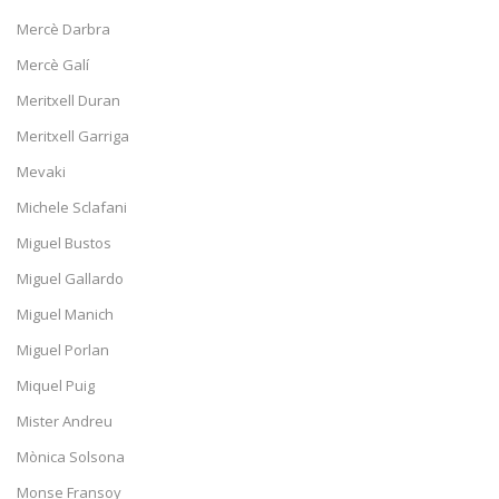
Mercè Darbra
Mercè Galí
Meritxell Duran
Meritxell Garriga
Mevaki
Michele Sclafani
Miguel Bustos
Miguel Gallardo
Miguel Manich
Miguel Porlan
Miquel Puig
Mister Andreu
Mònica Solsona
Monse Fransoy