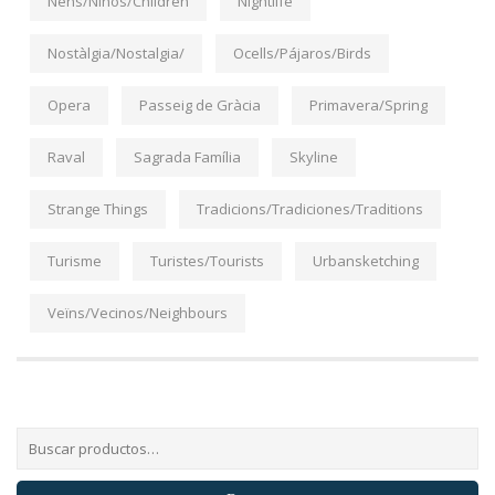
Nens/Niños/Children
Nightlife
Nostàlgia/Nostalgia/
Ocells/Pájaros/Birds
Opera
Passeig de Gràcia
Primavera/Spring
Raval
Sagrada Família
Skyline
Strange Things
Tradicions/Tradiciones/Traditions
Turisme
Turistes/Tourists
Urbansketching
Veïns/Vecinos/Neighbours