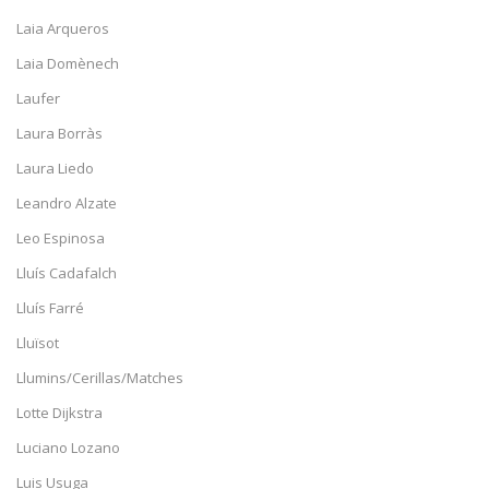
Laia Arqueros
Laia Domènech
Laufer
Laura Borràs
Laura Liedo
Leandro Alzate
Leo Espinosa
Lluís Cadafalch
Lluís Farré
Lluïsot
Llumins/Cerillas/Matches
Lotte Dijkstra
Luciano Lozano
Luis Usuga