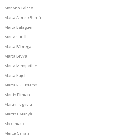
Mariona Tolosa
Marta Alonso Berná
Marta Balaguer
Marta Cunill
Marta Fàbrega
Marta Leyva
Marta Mempathie
Marta Pujol
Marta R. Gustems
Martín Elfman
Martín Tognola
Martina Manyà
Maxomatic
Mercè Canals