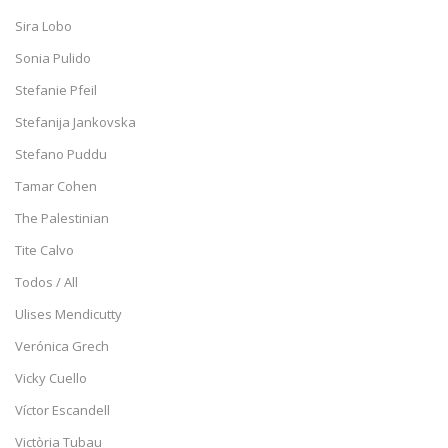
Sira Lobo
Sonia Pulido
Stefanie Pfeil
Stefanija Jankovska
Stefano Puddu
Tamar Cohen
The Palestinian
Tite Calvo
Todos / All
Ulises Mendicutty
Verónica Grech
Vicky Cuello
Víctor Escandell
Victòria Tubau