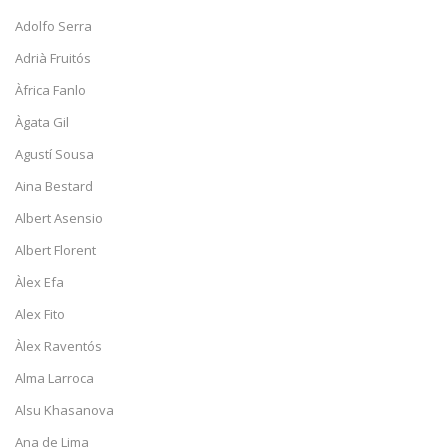
Adolfo Serra
Adrià Fruitós
Àfrica Fanlo
Àgata Gil
Agustí Sousa
Aina Bestard
Albert Asensio
Albert Florent
Àlex Efa
Alex Fito
Àlex Raventós
Alma Larroca
Alsu Khasanova
Ana de Lima