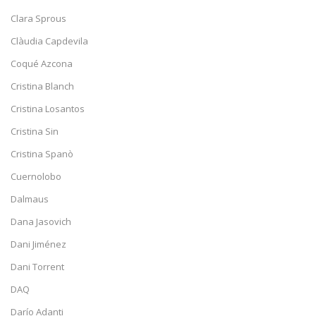
Clara Sprous
Clàudia Capdevila
Coqué Azcona
Cristina Blanch
Cristina Losantos
Cristina Sin
Cristina Spanò
Cuernolobo
Dalmaus
Dana Jasovich
Dani Jiménez
Dani Torrent
DAQ
Darío Adanti