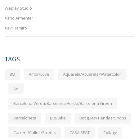
Weplay Studio
Xano Armenter
Xavi Ramiro
TAGS
8M
Amor/Love
Aquarela/Acuarela/Watercolor
Art
Barcelona Verda/Barcelona Verde/Barcelona Green
Barceloneta
Bici/Bike
Botigues/Tiendas/Shops
Carrers/Calles/Streets
CASA SEAT
Collage