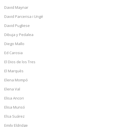
David Maynar
David Parcerisa i Ungé
David Pugliese
Dibuja y Pedalea
Diego Mallo
Ed Carosia
El Dios de los Tres
El Marquès
Elena Mompó
Elena Val
Elisa Ancori
Elisa Munsó
Elsa Suárez
Emily Eldridge