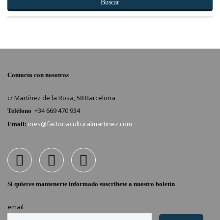
Buscar
Contacta con nosotros
c/ Martínez de la Rosa, 58 Barcelona
+34 669 470 934
Teléfono
ines@factoriaculturalmartinez.com
Email:
Si quieres mantenerte informado suscribete a nuestro boletín
email