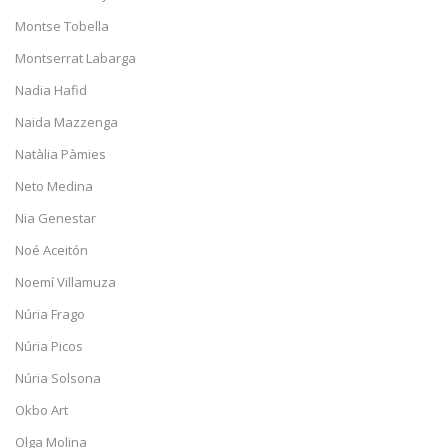
Montse Tobella
Montserrat Labarga
Nadia Hafid
Naida Mazzenga
Natàlia Pàmies
Neto Medina
Nia Genestar
Noé Aceitón
Noemí Villamuza
Núria Frago
Núria Picos
Núria Solsona
Okbo Art
Olga Molina