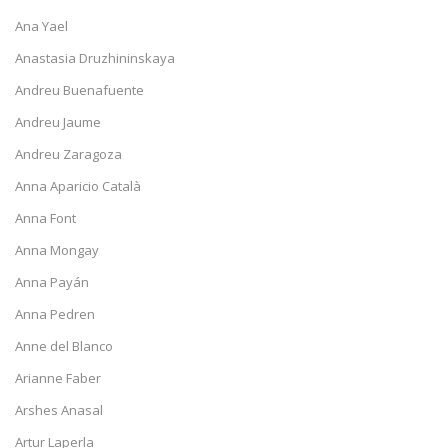
Ana Yael
Anastasia Druzhininskaya
Andreu Buenafuente
Andreu Jaume
Andreu Zaragoza
Anna Aparicio Català
Anna Font
Anna Mongay
Anna Payán
Anna Pedren
Anne del Blanco
Arianne Faber
Arshes Anasal
Artur Laperla