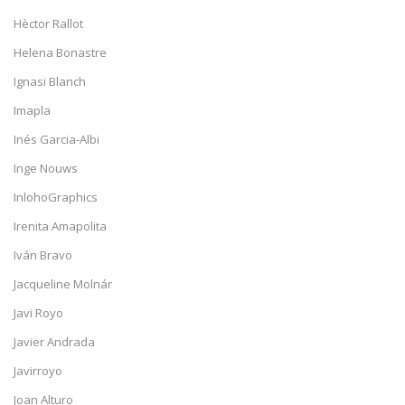
Hèctor Rallot
Helena Bonastre
Ignasi Blanch
Imapla
Inés Garcia-Albi
Inge Nouws
InlohoGraphics
Irenita Amapolita
Iván Bravo
Jacqueline Molnár
Javi Royo
Javier Andrada
Javirroyo
Joan Alturo