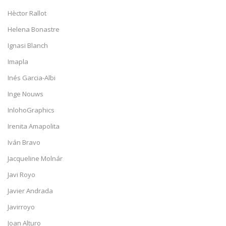
Hèctor Rallot
Helena Bonastre
Ignasi Blanch
Imapla
Inés Garcia-Albi
Inge Nouws
InlohoGraphics
Irenita Amapolita
Iván Bravo
Jacqueline Molnár
Javi Royo
Javier Andrada
Javirroyo
Joan Alturo