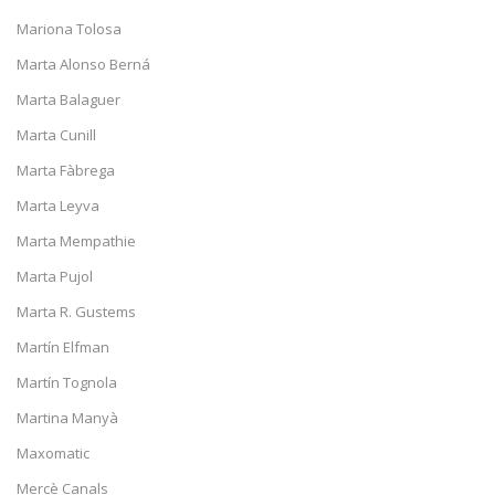
Mariona Tolosa
Marta Alonso Berná
Marta Balaguer
Marta Cunill
Marta Fàbrega
Marta Leyva
Marta Mempathie
Marta Pujol
Marta R. Gustems
Martín Elfman
Martín Tognola
Martina Manyà
Maxomatic
Mercè Canals