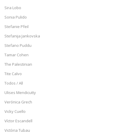
Sira Lobo
Sonia Pulido
Stefanie Pfeil
Stefanija Jankovska
Stefano Puddu
Tamar Cohen
The Palestinian
Tite Calvo
Todos / All
Ulises Mendicutty
Verónica Grech
Vicky Cuello
Víctor Escandell
Victòria Tubau