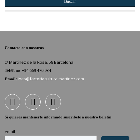
Buscar
Contacta con nosotros
c/ Martínez de la Rosa, 58 Barcelona
+34 669 470 934
Teléfono
ines@factoriaculturalmartinez.com
Email:
Si quieres mantenerte informado suscribete a nuestro boletín
email