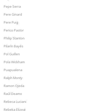
Pepe Serra
Pere Ginard
Pere Puig
Perico Pastor
Philip Stanton
Pilarín Bayés
Pol Guillen
Pola Wickham
Puapualena
Ralph Monty
Ramon Ojeda
Raúl Deamo
Rebeca Luciani
Rebeka Elizegi