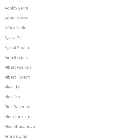
Adolfo Serra
Adrià Fruitós
Àfrica Fanlo
Àgata Gil
Agustí Sousa
Aina Bestard
Albert Asensio
Albert Florent
Àlex Efa
Alex Fito
Àlex Raventós
Alma Larroca
Alsu Khasanova
Ana de Lima