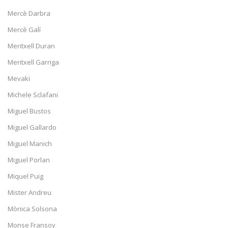
Mercè Darbra
Mercè Galí
Meritxell Duran
Meritxell Garriga
Mevaki
Michele Sclafani
Miguel Bustos
Miguel Gallardo
Miguel Manich
Miguel Porlan
Miquel Puig
Mister Andreu
Mònica Solsona
Monse Fransoy