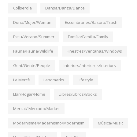
Collserola
Dansa/Danza/Dance
Dona/Mujer/Woman
Escombraries/Basura/Trash
Estiu/Verano/Summer
Família/Familia/Family
Fauna/Fauna/Wildlife
Finestres/Ventanas/Windows
Gent/Gente/People
Interiors/Interiores/Interiors
La Mercè
Landmarks
Lifestyle
Llar/Hogar/Home
Llibres/Libros/Books
Mercat/ Mercado/Market
Modernisme/Madernismo/Modernism
Música/Music