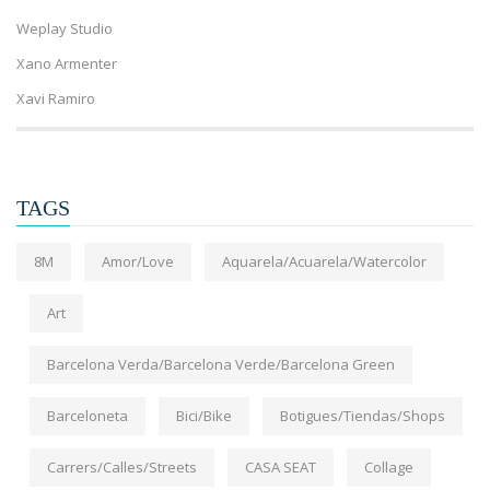
Weplay Studio
Xano Armenter
Xavi Ramiro
TAGS
8M
Amor/Love
Aquarela/Acuarela/Watercolor
Art
Barcelona Verda/Barcelona Verde/Barcelona Green
Barceloneta
Bici/Bike
Botigues/Tiendas/Shops
Carrers/Calles/Streets
CASA SEAT
Collage