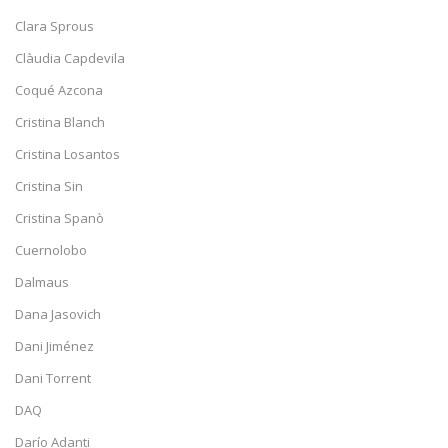
Clara Sprous
Clàudia Capdevila
Coqué Azcona
Cristina Blanch
Cristina Losantos
Cristina Sin
Cristina Spanò
Cuernolobo
Dalmaus
Dana Jasovich
Dani Jiménez
Dani Torrent
DAQ
Darío Adanti