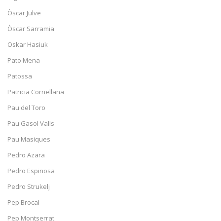
Òscar Julve
Òscar Sarramia
Oskar Hasiuk
Pato Mena
Patossa
Patricia Cornellana
Pau del Toro
Pau Gasol Valls
Pau Masiques
Pedro Azara
Pedro Espinosa
Pedro Strukelj
Pep Brocal
Pep Montserrat