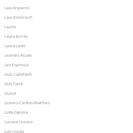
Laia Arqueros
Laia Domènech
Laufer
Laura Borràs
Laura Liedo
Leandro Alzate
Leo Espinosa
Lluís Cadafalch
Lluís Farré
Lluïsot
Llumins/Cerillas/Matches
Lotte Dijkstra
Luciano Lozano
Luis Usuga