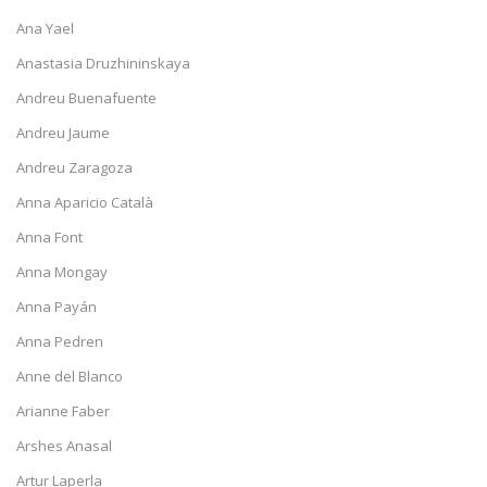
Ana Yael
Anastasia Druzhininskaya
Andreu Buenafuente
Andreu Jaume
Andreu Zaragoza
Anna Aparicio Català
Anna Font
Anna Mongay
Anna Payán
Anna Pedren
Anne del Blanco
Arianne Faber
Arshes Anasal
Artur Laperla