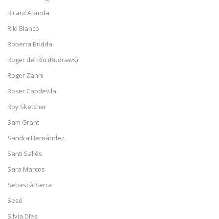
Ricard Aranda
Riki Blanco
Roberta Bridda
Roger del Río (Rudraws)
Roger Zanni
Roser Capdevila
Roy Sketcher
Sam Grant
Sandra Hernández
Santi Sallés
Sara Marcos
Sebastià Serra
Sesé
Silvia Díez