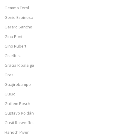
Gemma Terol
Genie Espinosa
Gerard Sancho
Gina Pont
Gino Rubert
Giselfust
Gràcia Ribalaiga
Gras
Guajirobampo
GuiBo
Guillem Bosch
Gustavo Roldán
Gusti Rosemffet
Hanoch Piven