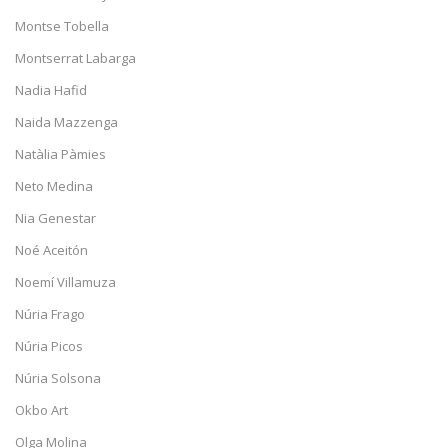
Montse Tobella
Montserrat Labarga
Nadia Hafid
Naida Mazzenga
Natàlia Pàmies
Neto Medina
Nia Genestar
Noé Aceitón
Noemí Villamuza
Núria Frago
Núria Picos
Núria Solsona
Okbo Art
Olga Molina