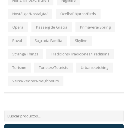
Nens/Niños/Children
Nightlife
Nostàlgia/Nostalgia/
Ocells/Pájaros/Birds
Opera
Passeig de Gràcia
Primavera/Spring
Raval
Sagrada Família
Skyline
Strange Things
Tradicions/Tradiciones/Traditions
Turisme
Turistes/Tourists
Urbansketching
Veïns/Vecinos/Neighbours