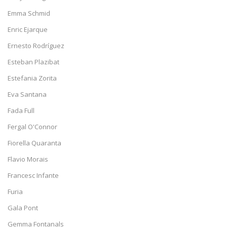
Emma Schmid
Enric Ejarque
Ernesto Rodríguez
Esteban Plazibat
Estefania Zorita
Eva Santana
Fada Full
Fergal O'Connor
Fiorella Quaranta
Flavio Morais
Francesc Infante
Furia
Gala Pont
Gemma Fontanals