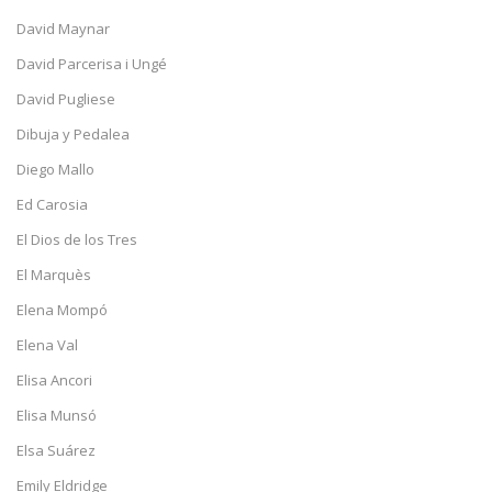
David Maynar
David Parcerisa i Ungé
David Pugliese
Dibuja y Pedalea
Diego Mallo
Ed Carosia
El Dios de los Tres
El Marquès
Elena Mompó
Elena Val
Elisa Ancori
Elisa Munsó
Elsa Suárez
Emily Eldridge