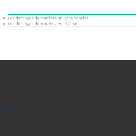
Los domingos de Martínez en Doce botellas
Los domingos de Martínez en el Gijón
Home
The Barcelonian