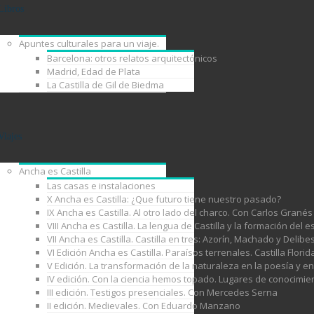
Libros
Apuntes culturales para un viaje.
Barcelona: otros relatos arquitectónicos
Madrid, Edad de Plata
La Castilla de Gil de Biedma
Viajes
Ancha es Castilla
Las casas e instalaciones
X Ancha es Castilla: ¿Que futuro tiene nuestro pasado?
IX Ancha es Castilla. Al otro lado del charco. Con Carlos Granés
VIII Ancha es Castilla. La lengua de Castilla y la formación de
VII Ancha es Castilla. Castilla en tres: Azorín, Machado y Delib
VI Edición Ancha es Castilla. Paraísos terrenales. Castilla Florid
V Edición. La transformación de la naturaleza en la poesía y e
IV edición. Con la ciencia hemos topado. Lugares de conocimie
III edición. Testigos presenciales. Con Mercedes Serna
II edición. Medievales. Con Eduardo Manzano