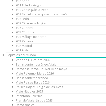
#12 Soria
#11 Toledo visigodo
#10 Cádiz, ¡Olé la Pepa!
#09 Barcelona, arquitectura y diseño
#08 León
#07 Cáceres y Trujillo
#06 Cuenca
#05 Córdoba
#04 Málaga moderna
#03 Zamora
#02 Madrid
#01 Ávila
Capitales del Mundo
Venecia II. Octubre 2026
Berlín contemporáneo. Viaje
Roma sin Roma. Del 6 al 10 de mayo
Viaje Palermo. Marzo 2026
Berlín contemporáneo
Viaje Países Bajos 2026
Países Bajos: El siglo de las luces
Viaje Nápoles 2025
Intentona Palermo
Plan de Viaje. Lisboa 2023.
Roma clásica.