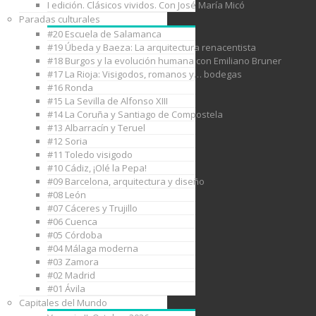
I edición. Clásicos vividos. Con José María Micó
Paradas culturales
#20 Escuela de Salamanca
#19 Úbeda y Baeza: La arquitectura renacentista
#18 Burgos y la evolución humana con Emiliano Bruner
#17 La Rioja: Visigodos, romanos y… bodegas
#16 Ronda
#15 La Sevilla de Alfonso XIII
#14 La Coruña y Santiago de Compostela
#13 Albarracín y Teruel
#12 Soria
#11 Toledo visigodo
#10 Cádiz, ¡Olé la Pepa!
#09 Barcelona, arquitectura y diseño
#08 León
#07 Cáceres y Trujillo
#06 Cuenca
#05 Córdoba
#04 Málaga moderna
#03 Zamora
#02 Madrid
#01 Ávila
Capitales del Mundo