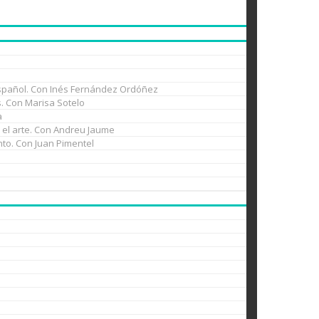
l español. Con Inés Fernández Ordóñez
es. Con Marisa Sotelo
a
n el arte. Con Andreu Jaume
nto. Con Juan Pimentel