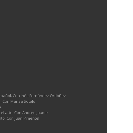
l español. Con Inés Fernández Ordóñez
es. Con Marisa Sotelo
a
n el arte. Con Andreu Jaume
nto. Con Juan Pimentel