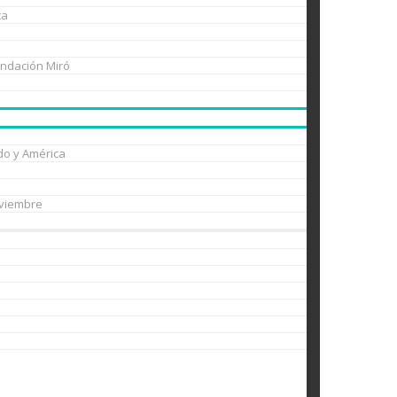
ca
undación Miró
do y América
oviembre