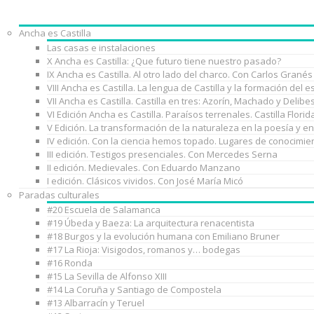
Ancha es Castilla
Las casas e instalaciones
X Ancha es Castilla: ¿Que futuro tiene nuestro pasado?
IX Ancha es Castilla. Al otro lado del charco. Con Carlos Granés
VIII Ancha es Castilla. La lengua de Castilla y la formación de
VII Ancha es Castilla. Castilla en tres: Azorín, Machado y Delib
VI Edición Ancha es Castilla. Paraísos terrenales. Castilla Florid
V Edición. La transformación de la naturaleza en la poesía y e
IV edición. Con la ciencia hemos topado. Lugares de conocimie
III edición. Testigos presenciales. Con Mercedes Serna
II edición. Medievales. Con Eduardo Manzano
I edición. Clásicos vividos. Con José María Micó
Paradas culturales
#20 Escuela de Salamanca
#19 Úbeda y Baeza: La arquitectura renacentista
#18 Burgos y la evolución humana con Emiliano Bruner
#17 La Rioja: Visigodos, romanos y… bodegas
#16 Ronda
#15 La Sevilla de Alfonso XIII
#14 La Coruña y Santiago de Compostela
#13 Albarracín y Teruel