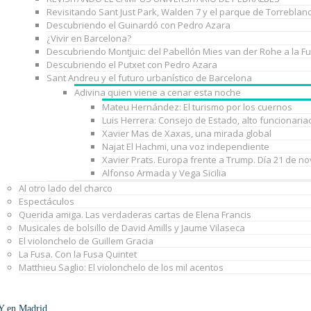
Revisitando Sant Just Park, Walden 7 y el parque de Torreblan
Descubriendo el Guinardó con Pedro Azara
¿Vivir en Barcelona?
Descubriendo Montjuic: del Pabellón Mies van der Rohe a la F
Descubriendo el Putxet con Pedro Azara
Sant Andreu y el futuro urbanístico de Barcelona
Adivina quien viene a cenar esta noche
Mateu Hernández: El turismo por los cuernos
Luis Herrera: Consejo de Estado, alto funcionaria
Xavier Mas de Xaxas, una mirada global
Najat El Hachmi, una voz independiente
Xavier Prats. Europa frente a Trump. Día 21 de n
Alfonso Armada y Vega Sicilia
Al otro lado del charco
Espectáculos
Querida amiga. Las verdaderas cartas de Elena Francis
Musicales de bolsillo de David Amills y Jaume Vilaseca
El violonchelo de Guillem Gracia
La Fusa. Con la Fusa Quintet
Matthieu Saglio: El violonchelo de los mil acentos
Y en Madrid…