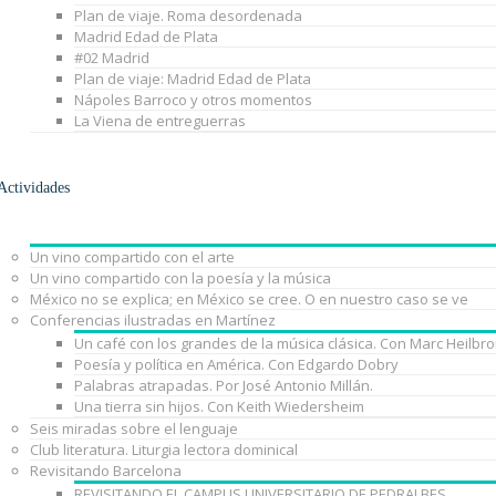
Plan de viaje. Roma desordenada
Madrid Edad de Plata
#02 Madrid
Plan de viaje: Madrid Edad de Plata
Nápoles Barroco y otros momentos
La Viena de entreguerras
Actividades
Un vino compartido con el arte
Un vino compartido con la poesía y la música
México no se explica; en México se cree. O en nuestro caso se ve
Conferencias ilustradas en Martínez
Un café con los grandes de la música clásica. Con Marc Heilbr
Poesía y política en América. Con Edgardo Dobry
Palabras atrapadas. Por José Antonio Millán.
Una tierra sin hijos. Con Keith Wiedersheim
Seis miradas sobre el lenguaje
Club literatura. Liturgia lectora dominical
Revisitando Barcelona
REVISITANDO EL CAMPUS UNIVERSITARIO DE PEDRALBES