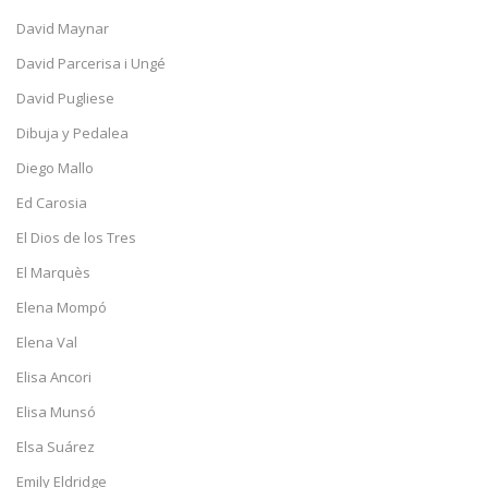
David Maynar
David Parcerisa i Ungé
David Pugliese
Dibuja y Pedalea
Diego Mallo
Ed Carosia
El Dios de los Tres
El Marquès
Elena Mompó
Elena Val
Elisa Ancori
Elisa Munsó
Elsa Suárez
Emily Eldridge