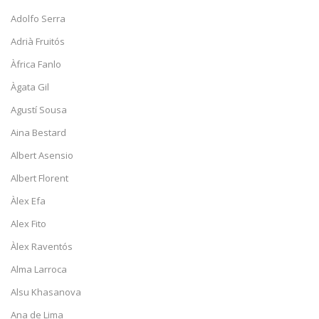
Adolfo Serra
Adrià Fruitós
Àfrica Fanlo
Àgata Gil
Agustí Sousa
Aina Bestard
Albert Asensio
Albert Florent
Àlex Efa
Alex Fito
Àlex Raventós
Alma Larroca
Alsu Khasanova
Ana de Lima