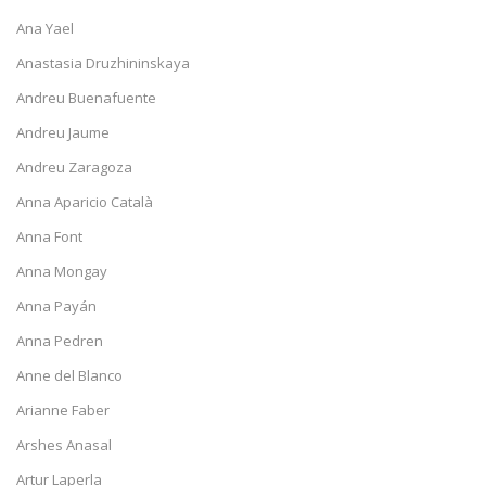
Ana Yael
Anastasia Druzhininskaya
Andreu Buenafuente
Andreu Jaume
Andreu Zaragoza
Anna Aparicio Català
Anna Font
Anna Mongay
Anna Payán
Anna Pedren
Anne del Blanco
Arianne Faber
Arshes Anasal
Artur Laperla