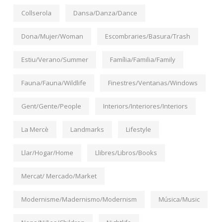
Collserola
Dansa/Danza/Dance
Dona/Mujer/Woman
Escombraries/Basura/Trash
Estiu/Verano/Summer
Família/Familia/Family
Fauna/Fauna/Wildlife
Finestres/Ventanas/Windows
Gent/Gente/People
Interiors/Interiores/Interiors
La Mercè
Landmarks
Lifestyle
Llar/Hogar/Home
Llibres/Libros/Books
Mercat/ Mercado/Market
Modernisme/Madernismo/Modernism
Música/Music