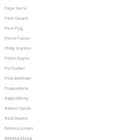
Pepe Serra
Pere Ginard
Pere Puig
Perico Pastor
Philip Stanton
Pilarín Bayés
Pol Guillen
Pola Wickham
Puapualena
Ralph Monty
Ramon Ojeda
Raúl Deamo
Rebeca Luciani
Rebeka Elizegi