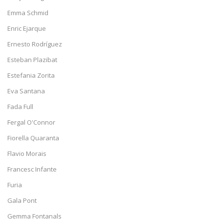
Emma Schmid
Enric Ejarque
Ernesto Rodríguez
Esteban Plazibat
Estefania Zorita
Eva Santana
Fada Full
Fergal O'Connor
Fiorella Quaranta
Flavio Morais
Francesc Infante
Furia
Gala Pont
Gemma Fontanals