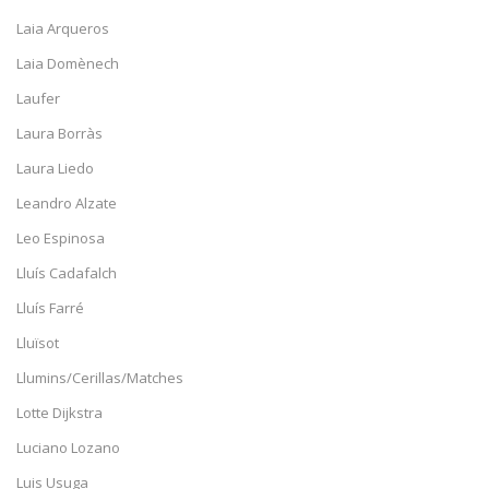
Laia Arqueros
Laia Domènech
Laufer
Laura Borràs
Laura Liedo
Leandro Alzate
Leo Espinosa
Lluís Cadafalch
Lluís Farré
Lluïsot
Llumins/Cerillas/Matches
Lotte Dijkstra
Luciano Lozano
Luis Usuga