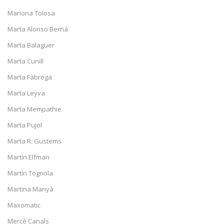
Mariona Tolosa
Marta Alonso Berná
Marta Balaguer
Marta Cunill
Marta Fàbrega
Marta Leyva
Marta Mempathie
Marta Pujol
Marta R. Gustems
Martín Elfman
Martín Tognola
Martina Manyà
Maxomatic
Mercè Canals