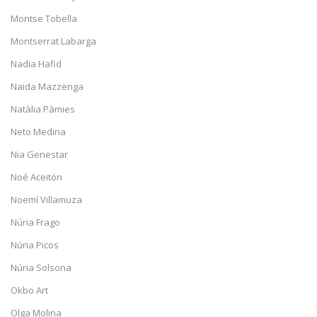
Montse Tobella
Montserrat Labarga
Nadia Hafid
Naida Mazzenga
Natàlia Pàmies
Neto Medina
Nia Genestar
Noé Aceitón
Noemí Villamuza
Núria Frago
Núria Picos
Núria Solsona
Okbo Art
Olga Molina