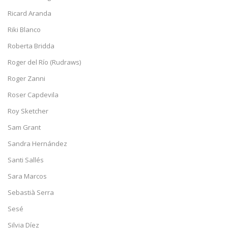
Ricard Aranda
Riki Blanco
Roberta Bridda
Roger del Río (Rudraws)
Roger Zanni
Roser Capdevila
Roy Sketcher
Sam Grant
Sandra Hernández
Santi Sallés
Sara Marcos
Sebastià Serra
Sesé
Silvia Díez