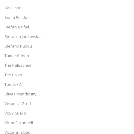
Sira Lobo
Sonia Pulido
Stefanie Pfeil
Stefanija Jankovska
Stefano Puddu
Tamar Cohen
The Palestinian
Tite Calvo
Todos / All
Ulises Mendicutty
Verónica Grech
Vicky Cuello
Víctor Escandell
Victòria Tubau