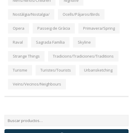
Nens/Niños/Children
Nightlife
Nostàlgia/Nostalgia/
Ocells/Pájaros/Birds
Opera
Passeig de Gràcia
Primavera/Spring
Raval
Sagrada Família
Skyline
Strange Things
Tradicions/Tradiciones/Traditions
Turisme
Turistes/Tourists
Urbansketching
Veïns/Vecinos/Neighbours