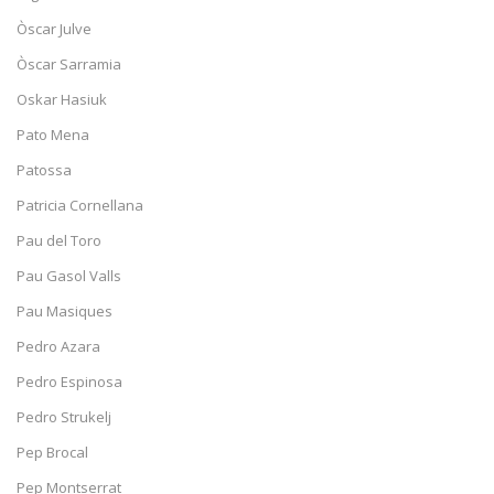
Òscar Julve
Òscar Sarramia
Oskar Hasiuk
Pato Mena
Patossa
Patricia Cornellana
Pau del Toro
Pau Gasol Valls
Pau Masiques
Pedro Azara
Pedro Espinosa
Pedro Strukelj
Pep Brocal
Pep Montserrat