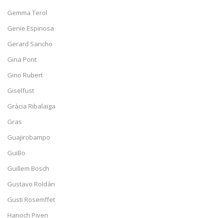
Gemma Terol
Genie Espinosa
Gerard Sancho
Gina Pont
Gino Rubert
Giselfust
Gràcia Ribalaiga
Gras
Guajirobampo
GuiBo
Guillem Bosch
Gustavo Roldán
Gusti Rosemffet
Hanoch Piven