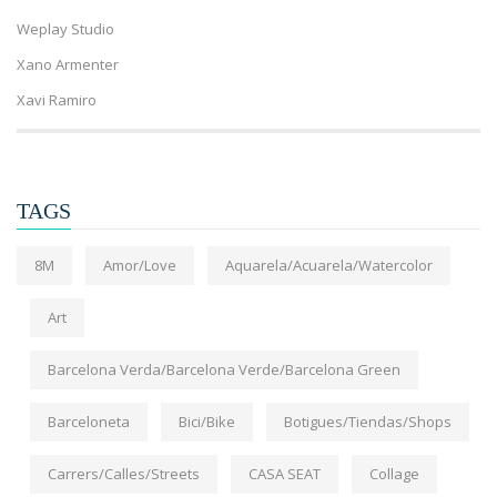
Weplay Studio
Xano Armenter
Xavi Ramiro
TAGS
8M
Amor/Love
Aquarela/Acuarela/Watercolor
Art
Barcelona Verda/Barcelona Verde/Barcelona Green
Barceloneta
Bici/Bike
Botigues/Tiendas/Shops
Carrers/Calles/Streets
CASA SEAT
Collage