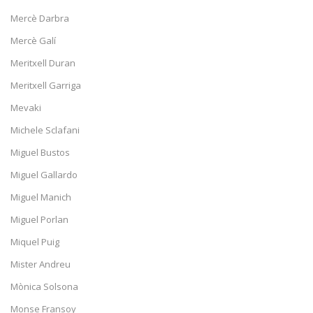
Mercè Darbra
Mercè Galí
Meritxell Duran
Meritxell Garriga
Mevaki
Michele Sclafani
Miguel Bustos
Miguel Gallardo
Miguel Manich
Miguel Porlan
Miquel Puig
Mister Andreu
Mònica Solsona
Monse Fransoy