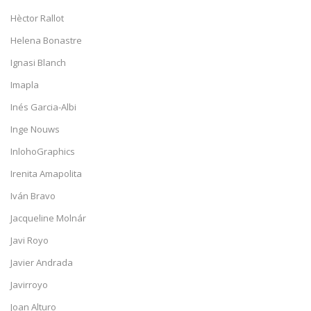
Hèctor Rallot
Helena Bonastre
Ignasi Blanch
Imapla
Inés Garcia-Albi
Inge Nouws
InlohoGraphics
Irenita Amapolita
Iván Bravo
Jacqueline Molnár
Javi Royo
Javier Andrada
Javirroyo
Joan Alturo