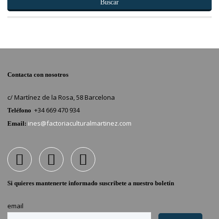
Buscar
Contacta con nosotros
c/ Martínez de la Rosa, 58 Barcelona
+34 669 470 934
Teléfono
ines@factoriaculturalmartinez.com
Email:
Si quieres mantenerte informado suscribete a nuestro boletín
email