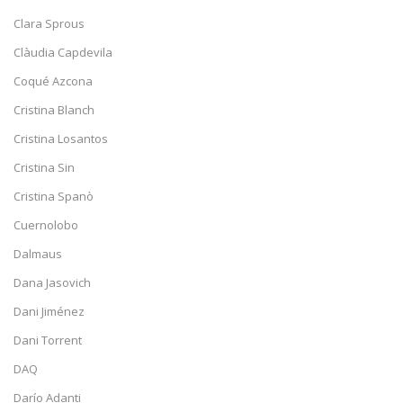
Clara Sprous
Clàudia Capdevila
Coqué Azcona
Cristina Blanch
Cristina Losantos
Cristina Sin
Cristina Spanò
Cuernolobo
Dalmaus
Dana Jasovich
Dani Jiménez
Dani Torrent
DAQ
Darío Adanti