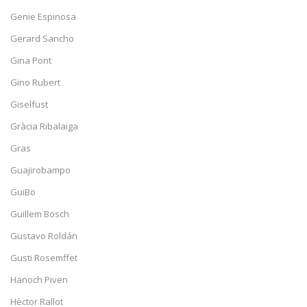
Genie Espinosa
Gerard Sancho
Gina Pont
Gino Rubert
Giselfust
Gràcia Ribalaiga
Gras
Guajirobampo
GuiBo
Guillem Bosch
Gustavo Roldán
Gusti Rosemffet
Hanoch Piven
Hèctor Rallot