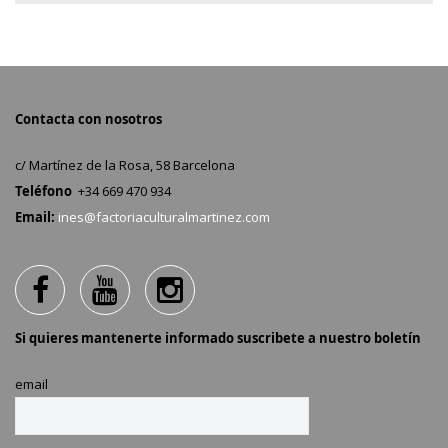
Contacta con nosotros
c/ Martínez de la Rosa, 58 Barcelona
Teléfono
+34 669 470 934
Email:
ines@factoriaculturalmartinez.com
Si quieres mantenerte informado suscribete a nuestro boletín
email