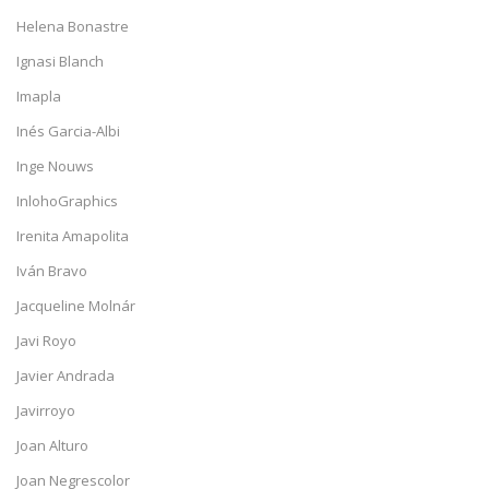
Helena Bonastre
Ignasi Blanch
Imapla
Inés Garcia-Albi
Inge Nouws
InlohoGraphics
Irenita Amapolita
Iván Bravo
Jacqueline Molnár
Javi Royo
Javier Andrada
Javirroyo
Joan Alturo
Joan Negrescolor