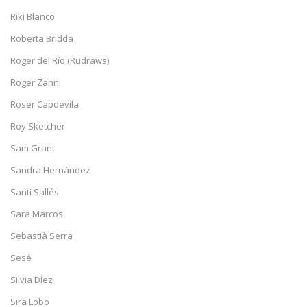
Riki Blanco
Roberta Bridda
Roger del Río (Rudraws)
Roger Zanni
Roser Capdevila
Roy Sketcher
Sam Grant
Sandra Hernández
Santi Sallés
Sara Marcos
Sebastià Serra
Sesé
Silvia Díez
Sira Lobo