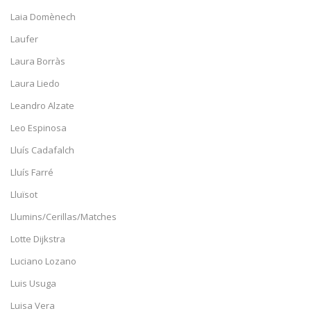
Laia Domènech
Laufer
Laura Borràs
Laura Liedo
Leandro Alzate
Leo Espinosa
Lluís Cadafalch
Lluís Farré
Lluïsot
Llumins/Cerillas/Matches
Lotte Dijkstra
Luciano Lozano
Luis Usuga
Luisa Vera