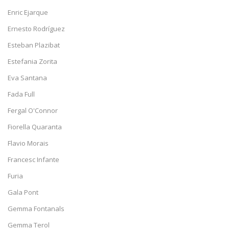
Enric Ejarque
Ernesto Rodríguez
Esteban Plazibat
Estefania Zorita
Eva Santana
Fada Full
Fergal O'Connor
Fiorella Quaranta
Flavio Morais
Francesc Infante
Furia
Gala Pont
Gemma Fontanals
Gemma Terol