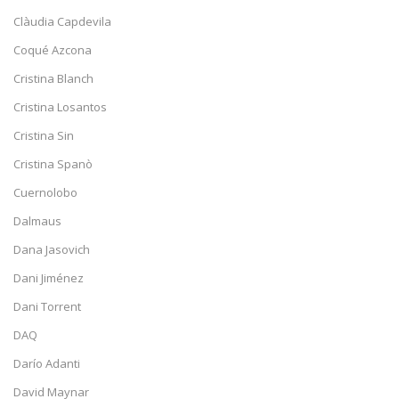
Clàudia Capdevila
Coqué Azcona
Cristina Blanch
Cristina Losantos
Cristina Sin
Cristina Spanò
Cuernolobo
Dalmaus
Dana Jasovich
Dani Jiménez
Dani Torrent
DAQ
Darío Adanti
David Maynar