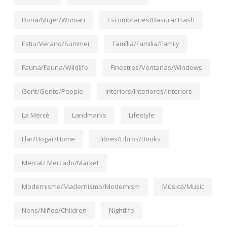
Dona/Mujer/Woman
Escombraries/Basura/Trash
Estiu/Verano/Summer
Família/Familia/Family
Fauna/Fauna/Wildlife
Finestres/Ventanas/Windows
Gent/Gente/People
Interiors/Interiores/Interiors
La Mercè
Landmarks
Lifestyle
Llar/Hogar/Home
Llibres/Libros/Books
Mercat/ Mercado/Market
Modernisme/Madernismo/Modernism
Música/Music
Nens/Niños/Children
Nightlife