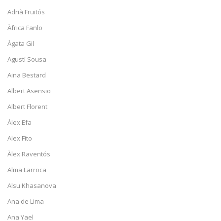
Adrià Fruitós
Àfrica Fanlo
Àgata Gil
Agustí Sousa
Aina Bestard
Albert Asensio
Albert Florent
Àlex Efa
Alex Fito
Àlex Raventós
Alma Larroca
Alsu Khasanova
Ana de Lima
Ana Yael