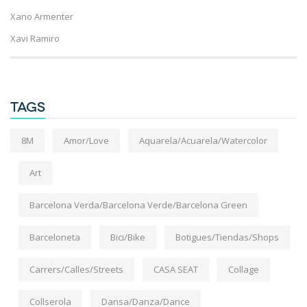
Xano Armenter
Xavi Ramiro
TAGS
8M
Amor/Love
Aquarela/Acuarela/Watercolor
Art
Barcelona Verda/Barcelona Verde/Barcelona Green
Barceloneta
Bici/Bike
Botigues/Tiendas/Shops
Carrers/Calles/Streets
CASA SEAT
Collage
Collserola
Dansa/Danza/Dance