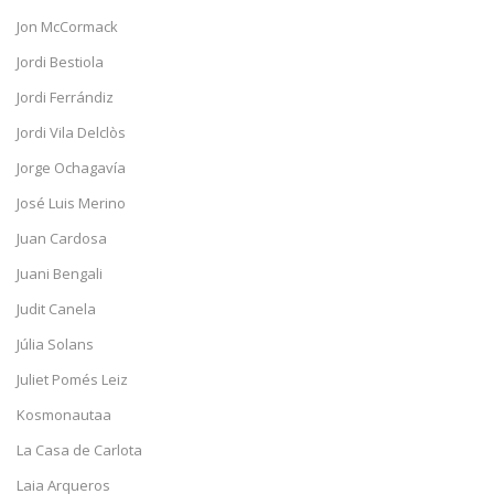
Jon McCormack
Jordi Bestiola
Jordi Ferrándiz
Jordi Vila Delclòs
Jorge Ochagavía
José Luis Merino
Juan Cardosa
Juani Bengali
Judit Canela
Júlia Solans
Juliet Pomés Leiz
Kosmonautaa
La Casa de Carlota
Laia Arqueros