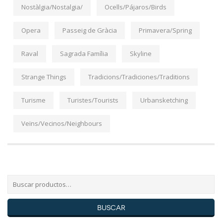
Nostàlgia/Nostalgia/
Ocells/Pájaros/Birds
Opera
Passeig de Gràcia
Primavera/Spring
Raval
Sagrada Família
Skyline
Strange Things
Tradicions/Tradiciones/Traditions
Turisme
Turistes/Tourists
Urbansketching
Veïns/Vecinos/Neighbours
Buscar