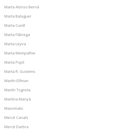
Marta Alonso Berná
Marta Balaguer
Marta Cunill
Marta Fàbrega
Marta Leyva
Marta Mempathie
Marta Pujol
Marta R. Gustems
Martín Elfman
Martín Tognola
Martina Manyà
Maxomatic
Mercè Canals
Mercè Darbra