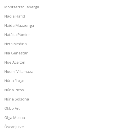
Montserrat Labarga
Nadia Hafid
Naida Mazzenga
Natàlia Pàmies
Neto Medina
Nia Genestar
Noé Aceitón
Noemí Villamuza
Núria Frago
Núria Picos
Núria Solsona
Okbo Art
Olga Molina
Òscar Julve