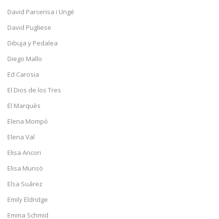
David Parcerisa i Ungé
David Pugliese
Dibuja y Pedalea
Diego Mallo
Ed Carosia
El Dios de los Tres
El Marquès
Elena Mompó
Elena Val
Elisa Ancori
Elisa Munsó
Elsa Suárez
Emily Eldridge
Emma Schmid