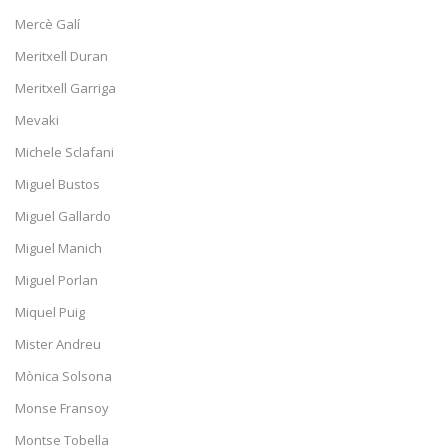
Mercè Galí
Meritxell Duran
Meritxell Garriga
Mevaki
Michele Sclafani
Miguel Bustos
Miguel Gallardo
Miguel Manich
Miguel Porlan
Miquel Puig
Mister Andreu
Mònica Solsona
Monse Fransoy
Montse Tobella