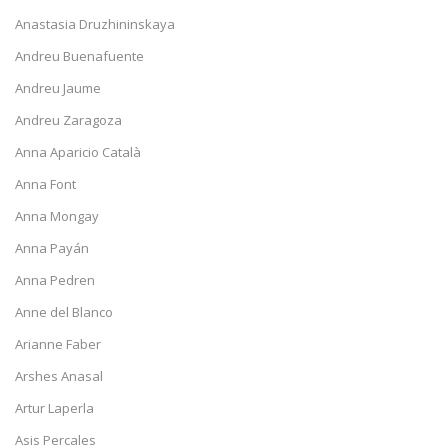
Anastasia Druzhininskaya
Andreu Buenafuente
Andreu Jaume
Andreu Zaragoza
Anna Aparicio Català
Anna Font
Anna Mongay
Anna Payán
Anna Pedren
Anne del Blanco
Arianne Faber
Arshes Anasal
Artur Laperla
Asis Percales