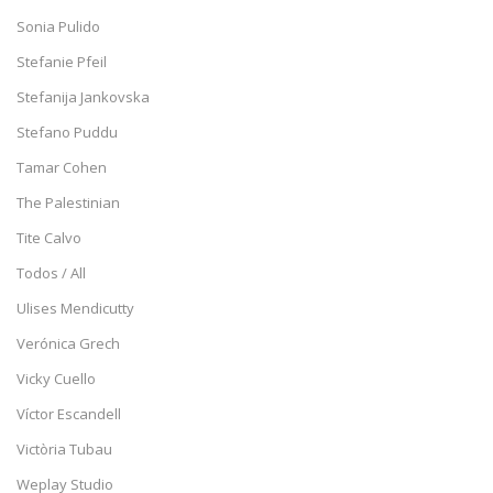
Sonia Pulido
Stefanie Pfeil
Stefanija Jankovska
Stefano Puddu
Tamar Cohen
The Palestinian
Tite Calvo
Todos / All
Ulises Mendicutty
Verónica Grech
Vicky Cuello
Víctor Escandell
Victòria Tubau
Weplay Studio