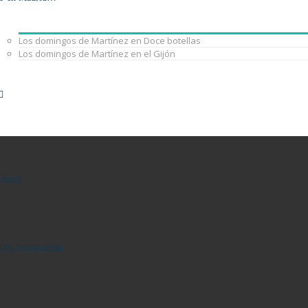
Los domingos de Martínez en Doce botellas
Los domingos de Martínez en el Gijón
Home
The Barcelonian