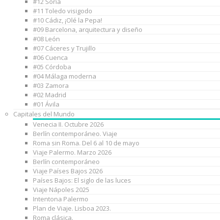
#12 Soria
#11 Toledo visigodo
#10 Cádiz, ¡Olé la Pepa!
#09 Barcelona, arquitectura y diseño
#08 León
#07 Cáceres y Trujillo
#06 Cuenca
#05 Córdoba
#04 Málaga moderna
#03 Zamora
#02 Madrid
#01 Ávila
Capitales del Mundo
Venecia II. Octubre 2026
Berlín contemporáneo. Viaje
Roma sin Roma. Del 6 al 10 de mayo
Viaje Palermo. Marzo 2026
Berlín contemporáneo
Viaje Países Bajos 2026
Países Bajos: El siglo de las luces
Viaje Nápoles 2025
Intentona Palermo
Plan de Viaje. Lisboa 2023.
Roma clásica.