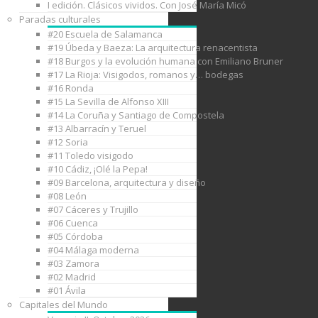
I edición. Clásicos vividos. Con José María Micó
Paradas culturales
#20 Escuela de Salamanca
#19 Úbeda y Baeza: La arquitectura renacentista
#18 Burgos y la evolución humana con Emiliano Bruner
#17 La Rioja: Visigodos, romanos y… bodegas
#16 Ronda
#15 La Sevilla de Alfonso XIII
#14 La Coruña y Santiago de Compostela
#13 Albarracín y Teruel
#12 Soria
#11 Toledo visigodo
#10 Cádiz, ¡Olé la Pepa!
#09 Barcelona, arquitectura y diseño
#08 León
#07 Cáceres y Trujillo
#06 Cuenca
#05 Córdoba
#04 Málaga moderna
#03 Zamora
#02 Madrid
#01 Ávila
Capitales del Mundo