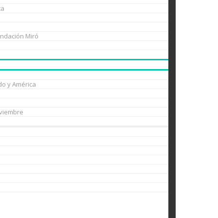
ca
undación Miró
do y América
oviembre