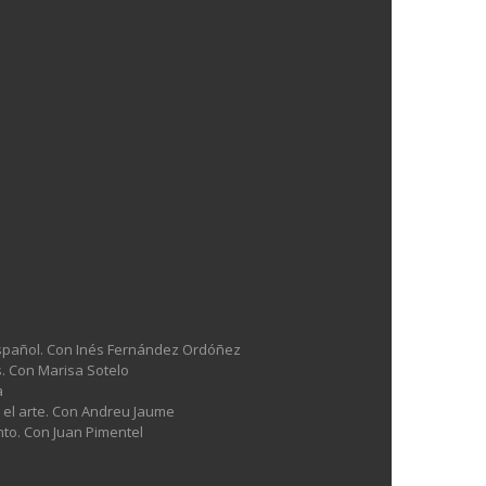
l español. Con Inés Fernández Ordóñez
es. Con Marisa Sotelo
a
n el arte. Con Andreu Jaume
nto. Con Juan Pimentel