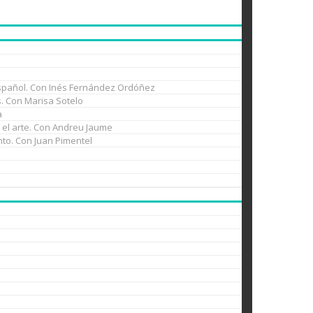
l español. Con Inés Fernández Ordóñez
es. Con Marisa Sotelo
a
n el arte. Con Andreu Jaume
nto. Con Juan Pimentel