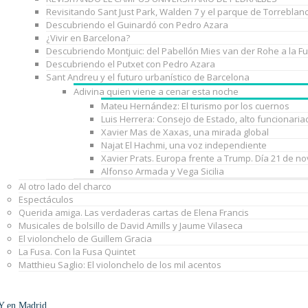
Revisitando Sant Just Park, Walden 7 y el parque de Torreblan
Descubriendo el Guinardó con Pedro Azara
¿Vivir en Barcelona?
Descubriendo Montjuic: del Pabellón Mies van der Rohe a la F
Descubriendo el Putxet con Pedro Azara
Sant Andreu y el futuro urbanístico de Barcelona
Adivina quien viene a cenar esta noche
Mateu Hernández: El turismo por los cuernos
Luis Herrera: Consejo de Estado, alto funcionaria
Xavier Mas de Xaxas, una mirada global
Najat El Hachmi, una voz independiente
Xavier Prats. Europa frente a Trump. Día 21 de n
Alfonso Armada y Vega Sicilia
Al otro lado del charco
Espectáculos
Querida amiga. Las verdaderas cartas de Elena Francis
Musicales de bolsillo de David Amills y Jaume Vilaseca
El violonchelo de Guillem Gracia
La Fusa. Con la Fusa Quintet
Matthieu Saglio: El violonchelo de los mil acentos
Y en Madrid…