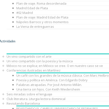
Plan de viaje. Roma desordenada
Madrid Edad de Plata
#02 Madrid
Plan de viaje: Madrid Edad de Plata
Nápoles Barroco y otros momentos
La Viena de entreguerras
Actividades
Un vino compartido con el arte
Un vino compartido con la poesía y la música
México no se explica; en México se cree. O en nuestro caso se ve
Conferencias ilustradas en Martínez
Un café con los grandes de la música clásica. Con Marc Heilbr
Poesía y política en América. Con Edgardo Dobry
Palabras atrapadas. Por José Antonio Millán.
Una tierra sin hijos. Con Keith Wiedersheim
Seis miradas sobre el lenguaje
Club literatura. Liturgia lectora dominical
Revisitando Barcelona
REVISITANDO EL CAMPUS UNIVERSITARIO DE PEDRALBES