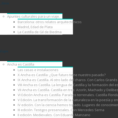
Libros
Apuntes culturales para un viaje.
Barcelona: otros relatos arquitectónicos
Madrid, Edad de Plata
La Castilla de Gil de Biedma
Viajes
Ancha es Castilla
Las casas e instalaciones
X Ancha es Castilla: ¿Que futuro tiene nuestro pasado?
IX Ancha es Castilla. Al otro lado del charco. Con Carlos Granés
VIII Ancha es Castilla. La lengua de Castilla y la formación de
VII Ancha es Castilla. Castilla en tres: Azorín, Machado y Delib
VI Edición Ancha es Castilla. Paraísos terrenales. Castilla Florid
V Edición. La transformación de la naturaleza en la poesía y e
IV edición. Con la ciencia hemos topado. Lugares de conocimie
III edición. Testigos presenciales. Con Mercedes Serna
II edición. Medievales. Con Eduardo Manzano