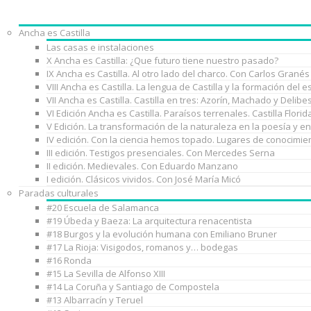
Ancha es Castilla
Las casas e instalaciones
X Ancha es Castilla: ¿Que futuro tiene nuestro pasado?
IX Ancha es Castilla. Al otro lado del charco. Con Carlos Granés
VIII Ancha es Castilla. La lengua de Castilla y la formación de
VII Ancha es Castilla. Castilla en tres: Azorín, Machado y Delib
VI Edición Ancha es Castilla. Paraísos terrenales. Castilla Florid
V Edición. La transformación de la naturaleza en la poesía y e
IV edición. Con la ciencia hemos topado. Lugares de conocimie
III edición. Testigos presenciales. Con Mercedes Serna
II edición. Medievales. Con Eduardo Manzano
I edición. Clásicos vividos. Con José María Micó
Paradas culturales
#20 Escuela de Salamanca
#19 Úbeda y Baeza: La arquitectura renacentista
#18 Burgos y la evolución humana con Emiliano Bruner
#17 La Rioja: Visigodos, romanos y… bodegas
#16 Ronda
#15 La Sevilla de Alfonso XIII
#14 La Coruña y Santiago de Compostela
#13 Albarracín y Teruel