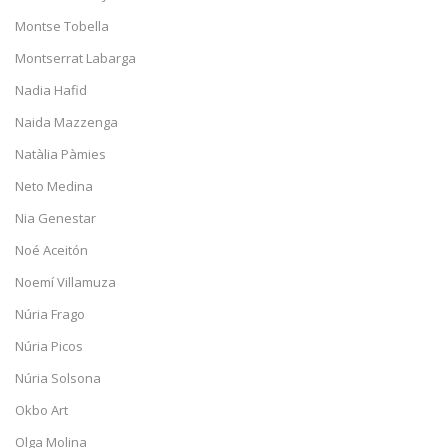
Montse Tobella
Montserrat Labarga
Nadia Hafid
Naida Mazzenga
Natàlia Pàmies
Neto Medina
Nia Genestar
Noé Aceitón
Noemí Villamuza
Núria Frago
Núria Picos
Núria Solsona
Okbo Art
Olga Molina