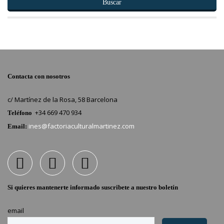
Buscar
Contacta con nosotros
c/ Martínez de la Rosa, 58 Barcelona
+34 669 470 934
Teléfono
ines@factoriaculturalmartinez.com
Email:
Si quieres mantenerte informado suscribete a nuestro boletín
email