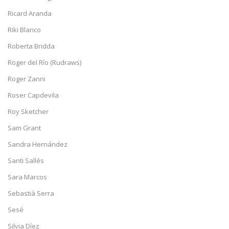
Ricard Aranda
Riki Blanco
Roberta Bridda
Roger del Río (Rudraws)
Roger Zanni
Roser Capdevila
Roy Sketcher
Sam Grant
Sandra Hernández
Santi Sallés
Sara Marcos
Sebastià Serra
Sesé
Silvia Díez