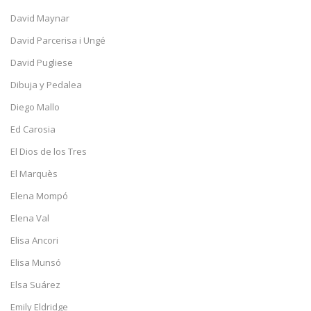
David Maynar
David Parcerisa i Ungé
David Pugliese
Dibuja y Pedalea
Diego Mallo
Ed Carosia
El Dios de los Tres
El Marquès
Elena Mompó
Elena Val
Elisa Ancori
Elisa Munsó
Elsa Suárez
Emily Eldridge