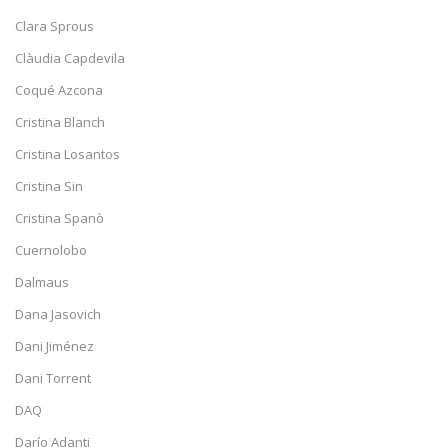
Clara Sprous
Clàudia Capdevila
Coqué Azcona
Cristina Blanch
Cristina Losantos
Cristina Sin
Cristina Spanò
Cuernolobo
Dalmaus
Dana Jasovich
Dani Jiménez
Dani Torrent
DAQ
Darío Adanti