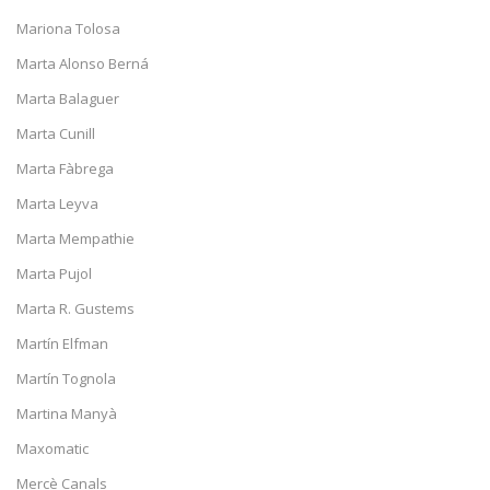
Mariona Tolosa
Marta Alonso Berná
Marta Balaguer
Marta Cunill
Marta Fàbrega
Marta Leyva
Marta Mempathie
Marta Pujol
Marta R. Gustems
Martín Elfman
Martín Tognola
Martina Manyà
Maxomatic
Mercè Canals