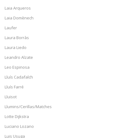
Laia Arqueros
Laia Domènech
Laufer
Laura Borràs
Laura Liedo
Leandro Alzate
Leo Espinosa
Lluís Cadafalch
Lluís Farré
Lluïsot
Llumins/Cerillas/Matches
Lotte Dijkstra
Luciano Lozano
Luis Usuga