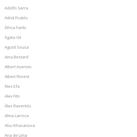
Adolfo Serra
Adrià Fruitós
Àfrica Fanlo
Àgata Gil
Agustí Sousa
Aina Bestard
Albert Asensio
Albert Florent
Àlex Efa
Alex Fito
Àlex Raventós
Alma Larroca
Alsu Khasanova
Ana de Lima