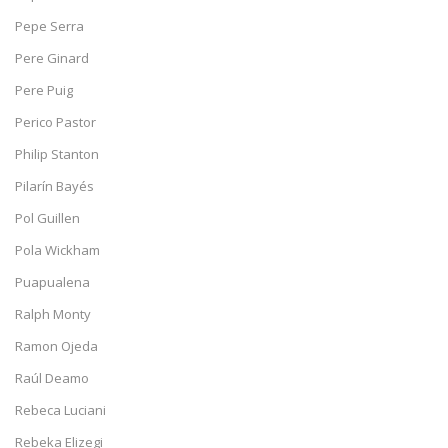
Pepe Serra
Pere Ginard
Pere Puig
Perico Pastor
Philip Stanton
Pilarín Bayés
Pol Guillen
Pola Wickham
Puapualena
Ralph Monty
Ramon Ojeda
Raúl Deamo
Rebeca Luciani
Rebeka Elizegi