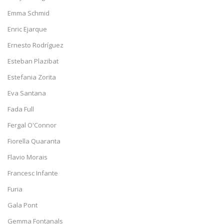
Emma Schmid
Enric Ejarque
Ernesto Rodríguez
Esteban Plazibat
Estefania Zorita
Eva Santana
Fada Full
Fergal O'Connor
Fiorella Quaranta
Flavio Morais
Francesc Infante
Furia
Gala Pont
Gemma Fontanals