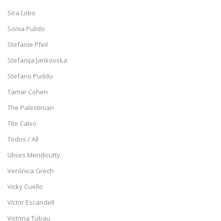
Sira Lobo
Sonia Pulido
Stefanie Pfeil
Stefanija Jankovska
Stefano Puddu
Tamar Cohen
The Palestinian
Tite Calvo
Todos / All
Ulises Mendicutty
Verónica Grech
Vicky Cuello
Víctor Escandell
Victòria Tubau