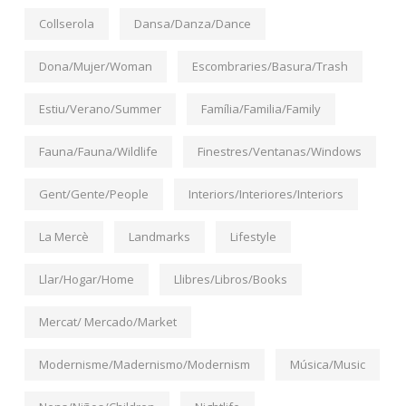
Collserola
Dansa/Danza/Dance
Dona/Mujer/Woman
Escombraries/Basura/Trash
Estiu/Verano/Summer
Família/Familia/Family
Fauna/Fauna/Wildlife
Finestres/Ventanas/Windows
Gent/Gente/People
Interiors/Interiores/Interiors
La Mercè
Landmarks
Lifestyle
Llar/Hogar/Home
Llibres/Libros/Books
Mercat/ Mercado/Market
Modernisme/Madernismo/Modernism
Música/Music