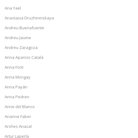
Ana Yael
Anastasia Druzhininskaya
Andreu Buenafuente
Andreu Jaume
Andreu Zaragoza
Anna Aparicio Català
Anna Font
Anna Mongay
Anna Payán
Anna Pedren
Anne del Blanco
Arianne Faber
Arshes Anasal
Artur Laperla