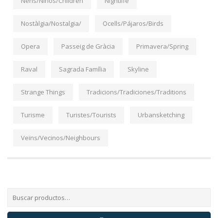
Nens/Niños/Children
Nightlife
Nostàlgia/Nostalgia/
Ocells/Pájaros/Birds
Opera
Passeig de Gràcia
Primavera/Spring
Raval
Sagrada Família
Skyline
Strange Things
Tradicions/Tradiciones/Traditions
Turisme
Turistes/Tourists
Urbansketching
Veïns/Vecinos/Neighbours