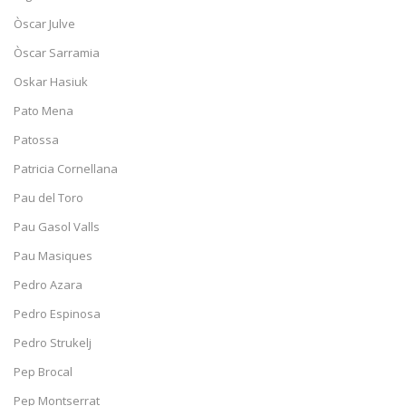
Òscar Julve
Òscar Sarramia
Oskar Hasiuk
Pato Mena
Patossa
Patricia Cornellana
Pau del Toro
Pau Gasol Valls
Pau Masiques
Pedro Azara
Pedro Espinosa
Pedro Strukelj
Pep Brocal
Pep Montserrat