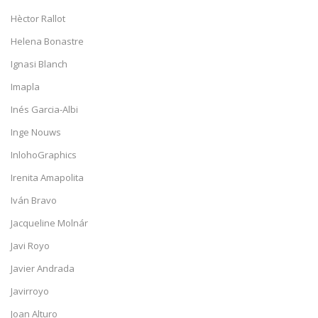
Hèctor Rallot
Helena Bonastre
Ignasi Blanch
Imapla
Inés Garcia-Albi
Inge Nouws
InlohoGraphics
Irenita Amapolita
Iván Bravo
Jacqueline Molnár
Javi Royo
Javier Andrada
Javirroyo
Joan Alturo