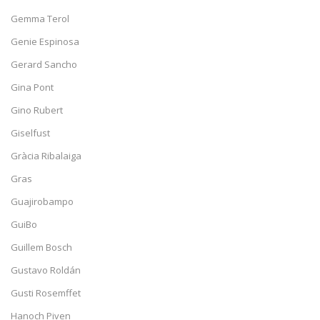
Gemma Terol
Genie Espinosa
Gerard Sancho
Gina Pont
Gino Rubert
Giselfust
Gràcia Ribalaiga
Gras
Guajirobampo
GuiBo
Guillem Bosch
Gustavo Roldán
Gusti Rosemffet
Hanoch Piven