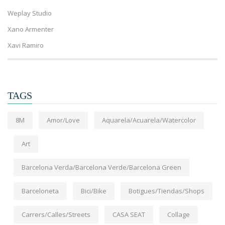
Weplay Studio
Xano Armenter
Xavi Ramiro
TAGS
8M
Amor/Love
Aquarela/Acuarela/Watercolor
Art
Barcelona Verda/Barcelona Verde/Barcelona Green
Barceloneta
Bici/Bike
Botigues/Tiendas/Shops
Carrers/Calles/Streets
CASA SEAT
Collage