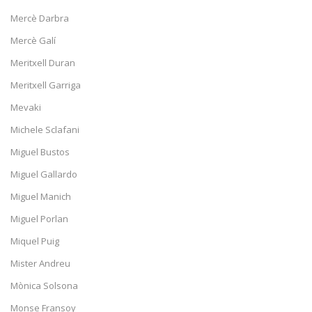
Mercè Darbra
Mercè Galí
Meritxell Duran
Meritxell Garriga
Mevaki
Michele Sclafani
Miguel Bustos
Miguel Gallardo
Miguel Manich
Miguel Porlan
Miquel Puig
Mister Andreu
Mònica Solsona
Monse Fransoy