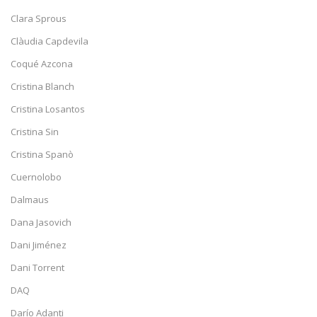
Clara Sprous
Clàudia Capdevila
Coqué Azcona
Cristina Blanch
Cristina Losantos
Cristina Sin
Cristina Spanò
Cuernolobo
Dalmaus
Dana Jasovich
Dani Jiménez
Dani Torrent
DAQ
Darío Adanti