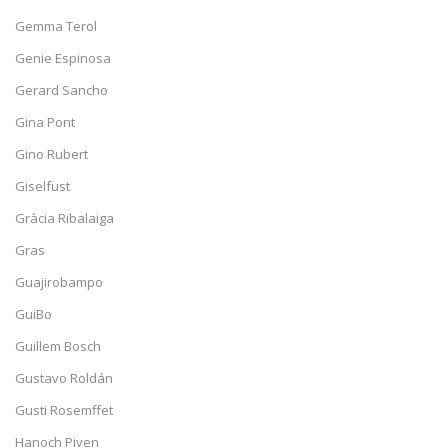
Gemma Terol
Genie Espinosa
Gerard Sancho
Gina Pont
Gino Rubert
Giselfust
Gràcia Ribalaiga
Gras
Guajirobampo
GuiBo
Guillem Bosch
Gustavo Roldán
Gusti Rosemffet
Hanoch Piven