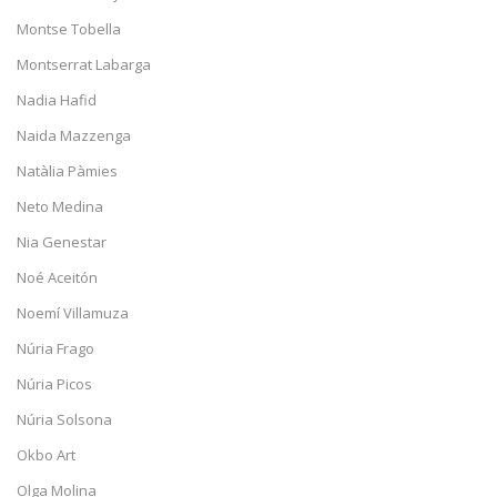
Montse Tobella
Montserrat Labarga
Nadia Hafid
Naida Mazzenga
Natàlia Pàmies
Neto Medina
Nia Genestar
Noé Aceitón
Noemí Villamuza
Núria Frago
Núria Picos
Núria Solsona
Okbo Art
Olga Molina