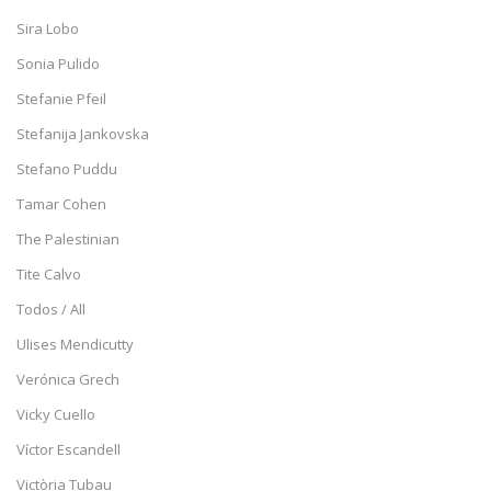
Sira Lobo
Sonia Pulido
Stefanie Pfeil
Stefanija Jankovska
Stefano Puddu
Tamar Cohen
The Palestinian
Tite Calvo
Todos / All
Ulises Mendicutty
Verónica Grech
Vicky Cuello
Víctor Escandell
Victòria Tubau