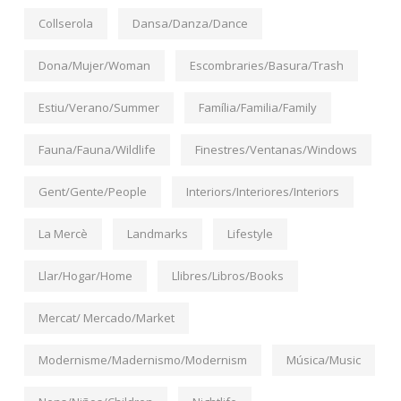
Collserola
Dansa/Danza/Dance
Dona/Mujer/Woman
Escombraries/Basura/Trash
Estiu/Verano/Summer
Família/Familia/Family
Fauna/Fauna/Wildlife
Finestres/Ventanas/Windows
Gent/Gente/People
Interiors/Interiores/Interiors
La Mercè
Landmarks
Lifestyle
Llar/Hogar/Home
Llibres/Libros/Books
Mercat/ Mercado/Market
Modernisme/Madernismo/Modernism
Música/Music