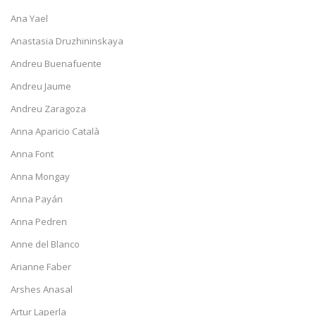
Ana Yael
Anastasia Druzhininskaya
Andreu Buenafuente
Andreu Jaume
Andreu Zaragoza
Anna Aparicio Català
Anna Font
Anna Mongay
Anna Payán
Anna Pedren
Anne del Blanco
Arianne Faber
Arshes Anasal
Artur Laperla