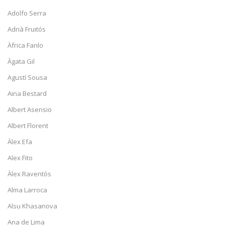
Adolfo Serra
Adrià Fruitós
Àfrica Fanlo
Àgata Gil
Agustí Sousa
Aina Bestard
Albert Asensio
Albert Florent
Àlex Efa
Alex Fito
Àlex Raventós
Alma Larroca
Alsu Khasanova
Ana de Lima