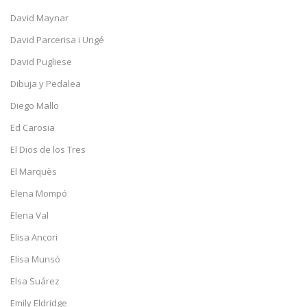
David Maynar
David Parcerisa i Ungé
David Pugliese
Dibuja y Pedalea
Diego Mallo
Ed Carosia
El Dios de los Tres
El Marquès
Elena Mompó
Elena Val
Elisa Ancori
Elisa Munsó
Elsa Suárez
Emily Eldridge