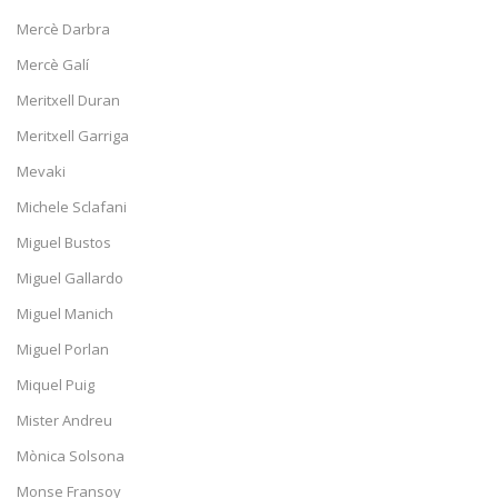
Mercè Darbra
Mercè Galí
Meritxell Duran
Meritxell Garriga
Mevaki
Michele Sclafani
Miguel Bustos
Miguel Gallardo
Miguel Manich
Miguel Porlan
Miquel Puig
Mister Andreu
Mònica Solsona
Monse Fransoy