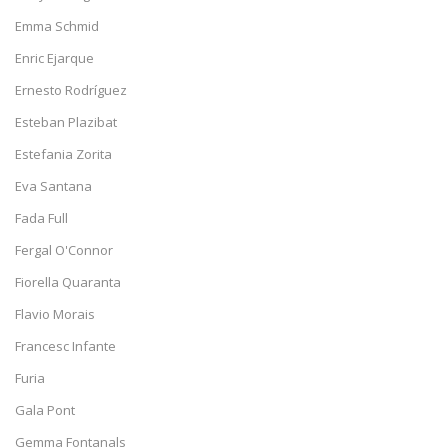
Emma Schmid
Enric Ejarque
Ernesto Rodríguez
Esteban Plazibat
Estefania Zorita
Eva Santana
Fada Full
Fergal O'Connor
Fiorella Quaranta
Flavio Morais
Francesc Infante
Furia
Gala Pont
Gemma Fontanals