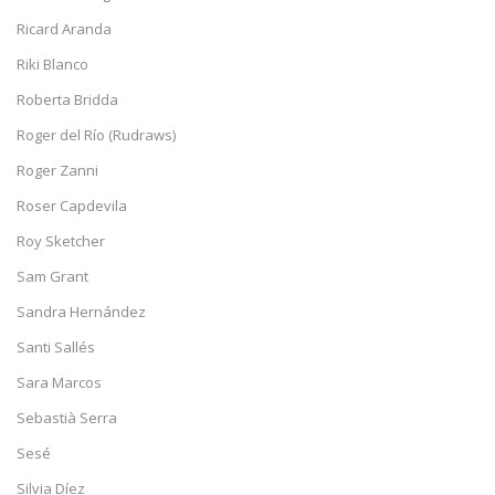
Ricard Aranda
Riki Blanco
Roberta Bridda
Roger del Río (Rudraws)
Roger Zanni
Roser Capdevila
Roy Sketcher
Sam Grant
Sandra Hernández
Santi Sallés
Sara Marcos
Sebastià Serra
Sesé
Silvia Díez