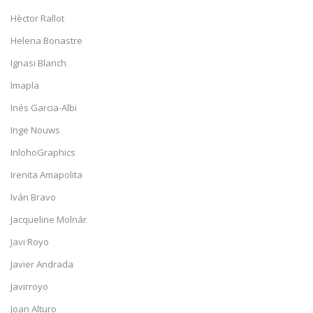
Hèctor Rallot
Helena Bonastre
Ignasi Blanch
Imapla
Inés Garcia-Albi
Inge Nouws
InlohoGraphics
Irenita Amapolita
Iván Bravo
Jacqueline Molnár
Javi Royo
Javier Andrada
Javirroyo
Joan Alturo