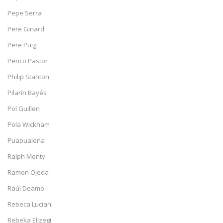
Pepe Serra
Pere Ginard
Pere Puig
Perico Pastor
Philip Stanton
Pilarín Bayés
Pol Guillen
Pola Wickham
Puapualena
Ralph Monty
Ramon Ojeda
Raúl Deamo
Rebeca Luciani
Rebeka Elizegi