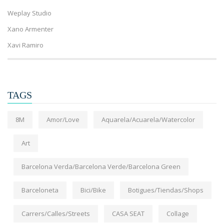
Weplay Studio
Xano Armenter
Xavi Ramiro
TAGS
8M
Amor/Love
Aquarela/Acuarela/Watercolor
Art
Barcelona Verda/Barcelona Verde/Barcelona Green
Barceloneta
Bici/Bike
Botigues/Tiendas/Shops
Carrers/Calles/Streets
CASA SEAT
Collage