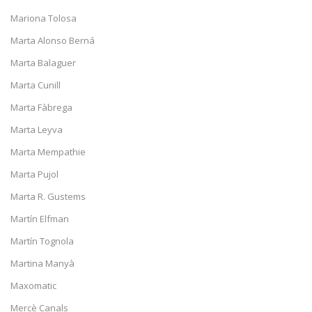
Mariona Tolosa
Marta Alonso Berná
Marta Balaguer
Marta Cunill
Marta Fàbrega
Marta Leyva
Marta Mempathie
Marta Pujol
Marta R. Gustems
Martín Elfman
Martín Tognola
Martina Manyà
Maxomatic
Mercè Canals