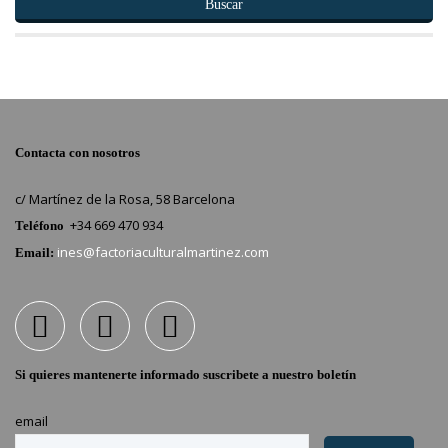
Buscar
Contacta con nosotros
c/ Martínez de la Rosa, 58 Barcelona
+34 669 470 934
Teléfono
ines@factoriaculturalmartinez.com
Email:
Si quieres mantenerte informado suscribete a nuestro boletín
email