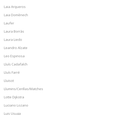
Laia Arqueros
Laia Domènech
Laufer
Laura Borràs
Laura Liedo
Leandro Alzate
Leo Espinosa
Lluís Cadafalch
Lluís Farré
Lluïsot
Llumins/Cerillas/Matches
Lotte Dijkstra
Luciano Lozano
Luis Usuga