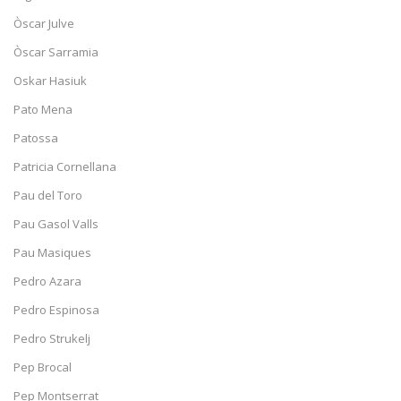
Òscar Julve
Òscar Sarramia
Oskar Hasiuk
Pato Mena
Patossa
Patricia Cornellana
Pau del Toro
Pau Gasol Valls
Pau Masiques
Pedro Azara
Pedro Espinosa
Pedro Strukelj
Pep Brocal
Pep Montserrat