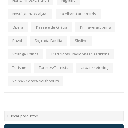
Nens/Niños/Children
Nightlife
Nostàlgia/Nostalgia/
Ocells/Pájaros/Birds
Opera
Passeig de Gràcia
Primavera/Spring
Raval
Sagrada Família
Skyline
Strange Things
Tradicions/Tradiciones/Traditions
Turisme
Turistes/Tourists
Urbansketching
Veïns/Vecinos/Neighbours