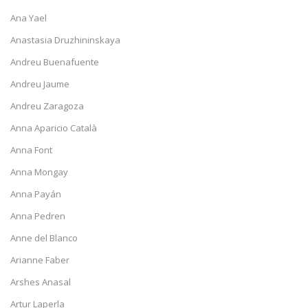
Ana Yael
Anastasia Druzhininskaya
Andreu Buenafuente
Andreu Jaume
Andreu Zaragoza
Anna Aparicio Català
Anna Font
Anna Mongay
Anna Payán
Anna Pedren
Anne del Blanco
Arianne Faber
Arshes Anasal
Artur Laperla