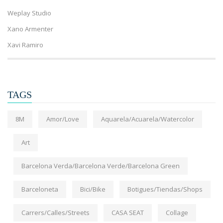
Weplay Studio
Xano Armenter
Xavi Ramiro
TAGS
8M
Amor/Love
Aquarela/Acuarela/Watercolor
Art
Barcelona Verda/Barcelona Verde/Barcelona Green
Barceloneta
Bici/Bike
Botigues/Tiendas/Shops
Carrers/Calles/Streets
CASA SEAT
Collage