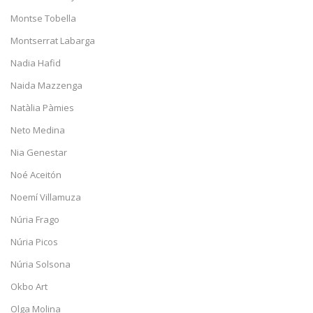
Montse Tobella
Montserrat Labarga
Nadia Hafid
Naida Mazzenga
Natàlia Pàmies
Neto Medina
Nia Genestar
Noé Aceitón
Noemí Villamuza
Núria Frago
Núria Picos
Núria Solsona
Okbo Art
Olga Molina