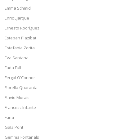
Emma Schmid
Enric Ejarque
Ernesto Rodríguez
Esteban Plazibat
Estefania Zorita
Eva Santana
Fada Full
Fergal O'Connor
Fiorella Quaranta
Flavio Morais
Francesc Infante
Furia
Gala Pont
Gemma Fontanals