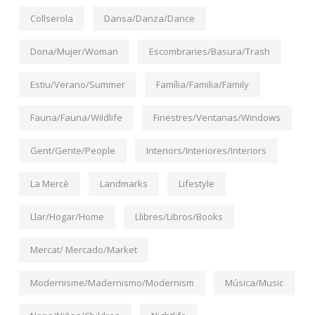
Collserola
Dansa/Danza/Dance
Dona/Mujer/Woman
Escombraries/Basura/Trash
Estiu/Verano/Summer
Família/Familia/Family
Fauna/Fauna/Wildlife
Finestres/Ventanas/Windows
Gent/Gente/People
Interiors/Interiores/Interiors
La Mercè
Landmarks
Lifestyle
Llar/Hogar/Home
Llibres/Libros/Books
Mercat/ Mercado/Market
Modernisme/Madernismo/Modernism
Música/Music