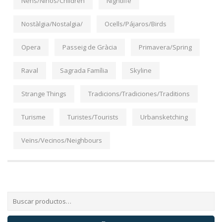
Nens/Niños/Children
Nightlife
Nostàlgia/Nostalgia/
Ocells/Pájaros/Birds
Opera
Passeig de Gràcia
Primavera/Spring
Raval
Sagrada Família
Skyline
Strange Things
Tradicions/Tradiciones/Traditions
Turisme
Turistes/Tourists
Urbansketching
Veïns/Vecinos/Neighbours