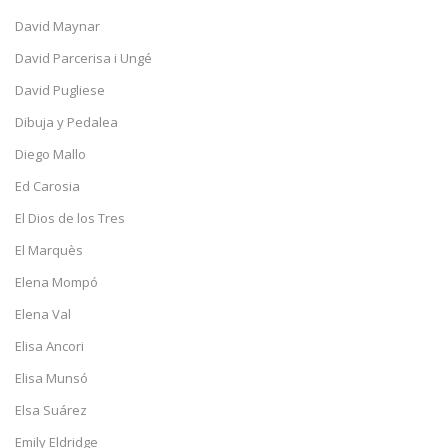
David Maynar
David Parcerisa i Ungé
David Pugliese
Dibuja y Pedalea
Diego Mallo
Ed Carosia
El Dios de los Tres
El Marquès
Elena Mompó
Elena Val
Elisa Ancori
Elisa Munsó
Elsa Suárez
Emily Eldridge