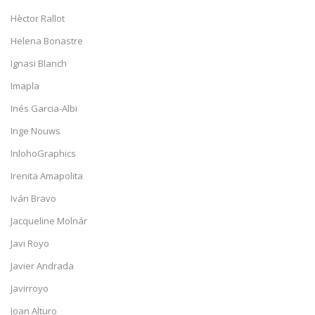
Hèctor Rallot
Helena Bonastre
Ignasi Blanch
Imapla
Inés Garcia-Albi
Inge Nouws
InlohoGraphics
Irenita Amapolita
Iván Bravo
Jacqueline Molnár
Javi Royo
Javier Andrada
Javirroyo
Joan Alturo