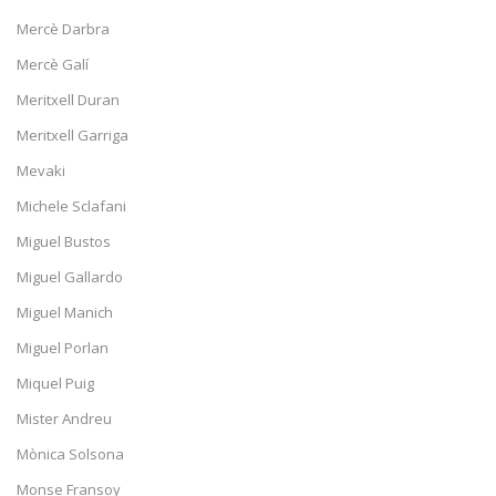
Mercè Darbra
Mercè Galí
Meritxell Duran
Meritxell Garriga
Mevaki
Michele Sclafani
Miguel Bustos
Miguel Gallardo
Miguel Manich
Miguel Porlan
Miquel Puig
Mister Andreu
Mònica Solsona
Monse Fransoy