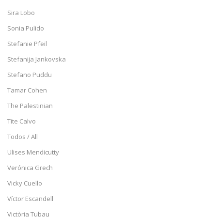
Sira Lobo
Sonia Pulido
Stefanie Pfeil
Stefanija Jankovska
Stefano Puddu
Tamar Cohen
The Palestinian
Tite Calvo
Todos / All
Ulises Mendicutty
Verónica Grech
Vicky Cuello
Víctor Escandell
Victòria Tubau