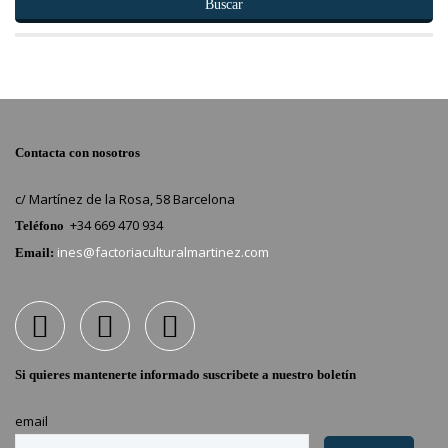
Buscar
Contacta con nosotros
c/ Martínez de la Rosa, 58 Barcelona
+34 669 470 934
Teléfono
ines@factoriaculturalmartinez.com
Email:
Si quieres mantenerte informado suscribete a nuestro boletín
email