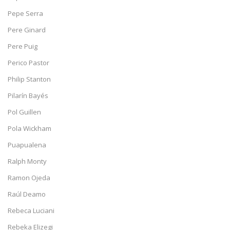
Pepe Serra
Pere Ginard
Pere Puig
Perico Pastor
Philip Stanton
Pilarín Bayés
Pol Guillen
Pola Wickham
Puapualena
Ralph Monty
Ramon Ojeda
Raúl Deamo
Rebeca Luciani
Rebeka Elizegi