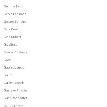
Gemma Terol
Genie Espinosa
Gerard Sancho
Gina Pont
Gino Rubert
Giselfust
Gràcia Ribalaiga
Gras
Guajirobampo
GuiBo
Guillem Bosch
Gustavo Roldán
Gusti Rosemffet
Hanoch Piven