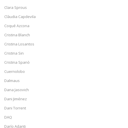
Clara Sprous
Clàudia Capdevila
Coqué Azcona
Cristina Blanch
Cristina Losantos
Cristina Sin
Cristina Spanò
Cuernolobo
Dalmaus
Dana Jasovich
Dani Jiménez
Dani Torrent
DAQ
Darío Adanti