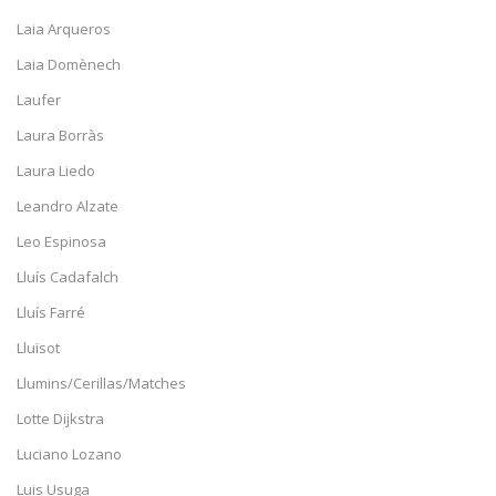
Laia Arqueros
Laia Domènech
Laufer
Laura Borràs
Laura Liedo
Leandro Alzate
Leo Espinosa
Lluís Cadafalch
Lluís Farré
Lluïsot
Llumins/Cerillas/Matches
Lotte Dijkstra
Luciano Lozano
Luis Usuga