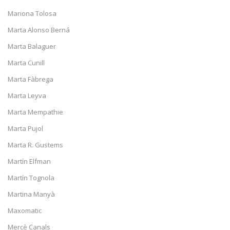
Mariona Tolosa
Marta Alonso Berná
Marta Balaguer
Marta Cunill
Marta Fàbrega
Marta Leyva
Marta Mempathie
Marta Pujol
Marta R. Gustems
Martín Elfman
Martín Tognola
Martina Manyà
Maxomatic
Mercè Canals