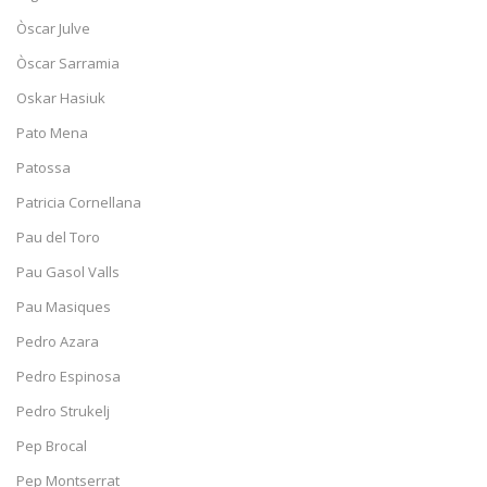
Òscar Julve
Òscar Sarramia
Oskar Hasiuk
Pato Mena
Patossa
Patricia Cornellana
Pau del Toro
Pau Gasol Valls
Pau Masiques
Pedro Azara
Pedro Espinosa
Pedro Strukelj
Pep Brocal
Pep Montserrat