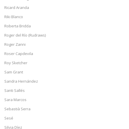
Ricard Aranda
Riki Blanco
Roberta Bridda
Roger del Río (Rudraws)
Roger Zanni
Roser Capdevila
Roy Sketcher
Sam Grant
Sandra Hernández
Santi Sallés
Sara Marcos
Sebastià Serra
Sesé
Silvia Díez