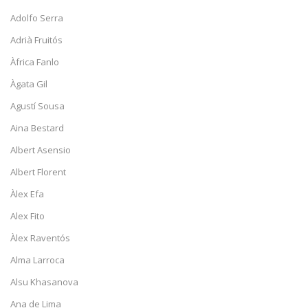
Adolfo Serra
Adrià Fruitós
Àfrica Fanlo
Àgata Gil
Agustí Sousa
Aina Bestard
Albert Asensio
Albert Florent
Àlex Efa
Alex Fito
Àlex Raventós
Alma Larroca
Alsu Khasanova
Ana de Lima